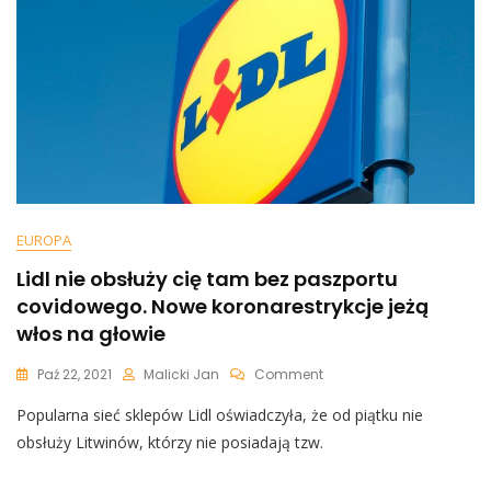
Mikke
Nie
Wytrzymał
EUROPA
Lidl nie obsłuży cię tam bez paszportu
covidowego. Nowe koronarestrykcje jeżą
włos na głowie
On
Paź 22, 2021
Malicki Jan
Comment
Lidl
Popularna sieć sklepów Lidl oświadczyła, że od piątku nie
Nie
Obsłuży
obsłuży Litwinów, którzy nie posiadają tzw.
Cię
Tam