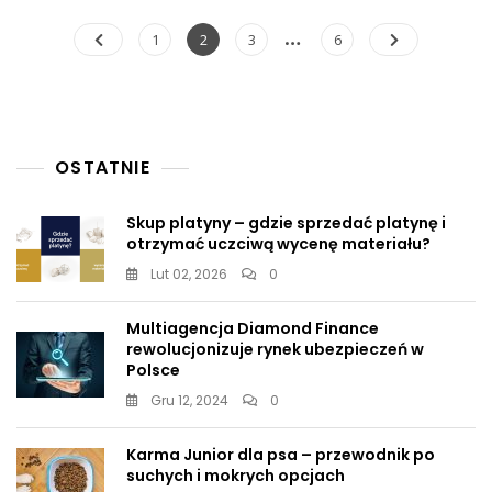
Michalkiewicz
O
Nawigacja
…
Page
Page
Page
Page
1
2
3
6
„tajemnicy
po
Balu
U
wpisach
Mazurka”
OSTATNIE
Skup platyny – gdzie sprzedać platynę i
otrzymać uczciwą wycenę materiału?
Lut 02, 2026
0
Multiagencja Diamond Finance
rewolucjonizuje rynek ubezpieczeń w
Polsce
Gru 12, 2024
0
Karma Junior dla psa – przewodnik po
suchych i mokrych opcjach