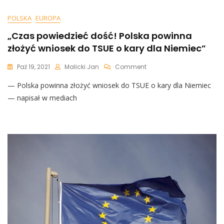
Bez
Paszportu
POLSKA
EUROPA
Covidowego.
Nowe
„Czas powiedzieć dość! Polska powinna
Koronarestrykcje
złożyć wniosek do TSUE o kary dla Niemiec”
Jeżą
Włos
On
Paź 19, 2021
Malicki Jan
Comment
Na
„Czas
Głowie
— Polska powinna złożyć wniosek do TSUE o kary dla Niemiec
Powiedzieć
Dość!
— napisał w mediach
Polska
Powinna
Złożyć
Wniosek
Do
TSUE
O
Kary
Dla
Niemiec”