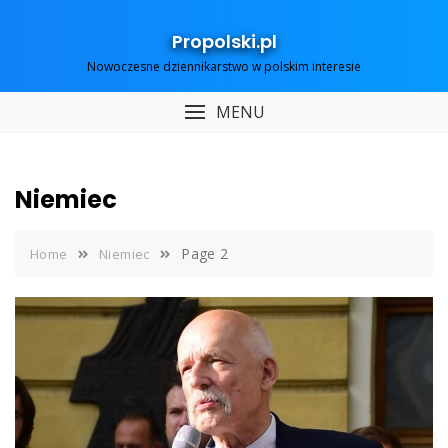
Skip
to
Propolski.pl
content
Nowoczesne dziennikarstwo w polskim interesie
MENU
Niemiec
Page 2
Home
Niemiec