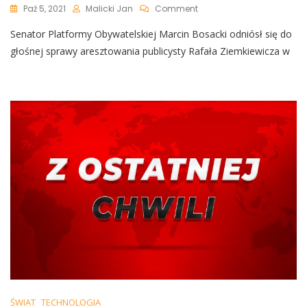
On
Paź 5, 2021
Malicki Jan
Comment
Skandaliczne
Senator Platformy Obywatelskiej Marcin Bosacki odniósł się do
Słowa
Senatora
głośnej sprawy aresztowania publicysty Rafała Ziemkiewicza w
Platformy
Obywatelskiej
O
Rafale
Ziemkiewiczu
Oraz
Jego
Czytelnikach
ŚWIAT
TECHNOLOGIA