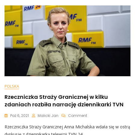
Starć
Ulicznych?
POLSKA
Rzeczniczka Straży Granicznej w kilku
zdaniach rozbiła narrację dziennikarki TVN
On
Paź 6, 2021
Malicki Jan
Comment
Rzeczniczka
Rzeczniczka Straży Granicznej Anna Michalska wdała się w ostrą
Straży
Granicznej
dyskusję z dziennikarką telewizji TVN 24