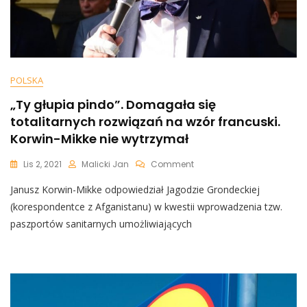
POLSKA
„Ty głupia pindo”. Domagała się
totalitarnych rozwiązań na wzór francuski.
Korwin-Mikke nie wytrzymał
On
Lis 2, 2021
Malicki Jan
Comment
„Ty
Janusz Korwin-Mikke odpowiedział Jagodzie Grondeckiej
Głupia
Pindo”.
(korespondentce z Afganistanu) w kwestii wprowadzenia tzw.
Domagała
paszportów sanitarnych umożliwiających
Się
Totalitarnych
Rozwiązań
Na
Wzór
Francuski.
Korwin-