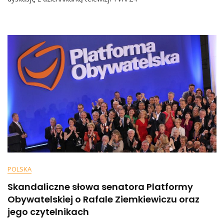
W
Kilku
Zdaniach
Rozbiła
Narrację
Dziennikarki
TVN
POLSKA
Skandaliczne słowa senatora Platformy
Obywatelskiej o Rafale Ziemkiewiczu oraz
jego czytelnikach