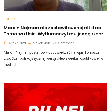
POLSKA
Marcin Najman nie zostawił suchej nitki na
Tomaszu Lisie. Wytłumaczył mu jedną rzecz
On
Wrz 27, 2021
Malicki Jan
Comment
Marcin
Marcin Najman postanowił odpowiedzieć na wpis Tomasza
Najman
Nie
Lisa. Szef polskojęzycznej wersji „Newsweeka” opublikował w
Zostawił
mediach
Suchej
Nitki
Na
Tomaszu
Lisie.
Wytłumaczył
Mu
Jedną
Rzecz