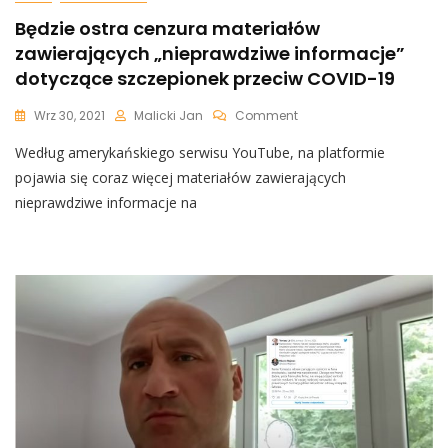
Będzie ostra cenzura materiałów
zawierających „nieprawdziwe informacje”
dotyczące szczepionek przeciw COVID-19
On
Wrz 30, 2021
Malicki Jan
Comment
Będzie
Według amerykańskiego serwisu YouTube, na platformie
Ostra
Cenzura
pojawia się coraz więcej materiałów zawierających
Materiałów
nieprawdziwe informacje na
Zawierających
„nieprawdziwe
Informacje”
Dotyczące
Szczepionek
Przeciw
COVID-
19