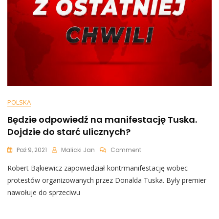
POLSKA
Będzie odpowiedź na manifestację Tuska.
Dojdzie do starć ulicznych?
On
Paź 9, 2021
Malicki Jan
Comment
Będzie
Robert Bąkiewicz zapowiedział kontrmanifestację wobec
Odpowiedź
Na
protestów organizowanych przez Donalda Tuska. Były premier
Manifestację
nawołuje do sprzeciwu
Tuska.
Dojdzie
Do