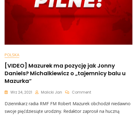
POLSKA
[VIDEO] Mazurek ma pozycję jak Jonny
Daniels? Michalkiewicz o „tajemnicy balu u
Mazurka”
On
Wrz 24, 2021
Malicki Jan
Comment
[VIDEO]
Dziennikarz radia RMF FM Robert Mazurek obchodził niedawno
Mazurek
Ma
swoje pięćdziesiąte urodziny. Redaktor zaprosił na huczną
Pozycję
Jak
Jonny
Daniels?