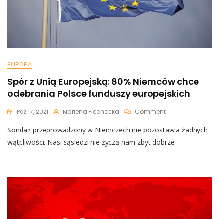
EUROPA
Spór z Unią Europejską: 80% Niemców chce
odebrania Polsce funduszy europejskich
On
Paź 17, 2021
Marlena Piechocka
Comment
Spór
Sondaż przeprowadzony w Niemczech nie pozostawia żadnych
Z
Unią
wątpliwości. Nasi sąsiedzi nie życzą nam zbyt dobrze.
Europejską:
80%
Niemców
Chce
Odebrania
Polsce
Funduszy
Europejskich