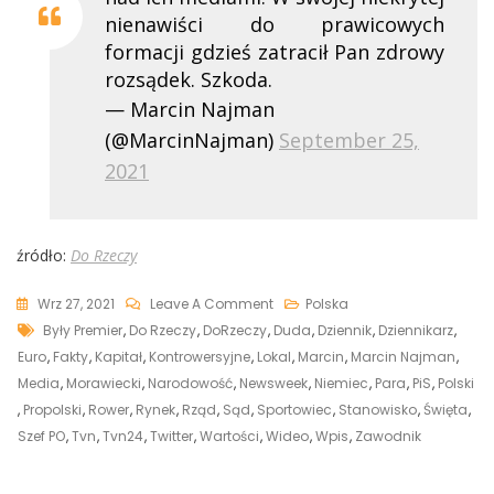
nienawiści do prawicowych
formacji gdzieś zatracił Pan zdrowy
rozsądek. Szkoda.
— Marcin Najman
(@MarcinNajman)
September 25,
2021
źródło:
Do Rzeczy
On
Wrz 27, 2021
Leave A Comment
Polska
Tags
Marcin
Były Premier
,
Do Rzeczy
,
DoRzeczy
,
Duda
,
Dziennik
,
Dziennikarz
,
Najman
Euro
,
Fakty
,
Kapitał
,
Kontrowersyjne
,
Lokal
,
Marcin
,
Marcin Najman
,
Nie
Media
,
Morawiecki
,
Narodowość
,
Newsweek
,
Niemiec
,
Para
,
PiS
,
Polski
Zostawił
,
Propolski
,
Rower
,
Rynek
,
Rząd
,
Sąd
,
Sportowiec
,
Stanowisko
,
Święta
,
Suchej
Szef PO
,
Tvn
,
Tvn24
,
Twitter
,
Wartości
,
Wideo
,
Wpis
,
Zawodnik
Nitki
Na