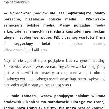
ma narodowość.
—
Narodowość mediów nie jest najważniejsza. Mamy
porządne, niezależne polskie media i PiS-owsko-
szmaciane polskie media. Mamy porządne media
z kapitałem niemieckim i media z kapitałem niemieckim
uległe i spolegliwe wobec PiS. Liczą się wartości firmy
i kręgosłupy ludzi
—
napisał naczelny
„Newsweeka”
na Twitterze.
Najman nie zgodził się z poglądem Lisa na rynek medialny.
Sportowiec przekonywał, że naczelny „Newsweeka” pogrążony
jest w nienawiści do prawicy, a rolą państwa jest obrona
lokalnego rynku medialnego przed obcym kapitałem i wpływami,
nierzadko wykluczającymi się z racją stanu.
—
Panie Tomaszu, wbrew panującym opiniom w Pana
środowisku, kapitał ma narodowość. Dlatego we Francji
żadne, poza francuskie firmy, nie mogą przejąć kontroli