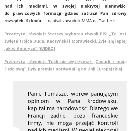
nad ich mediami. W swojej niekrytej nienawiści
do prawicowych formacji gdzieś zatracił Pan zdrowy
rozsądek. Szkoda
— napisał zawodnik MMA na Twitterze.
Przeczytaj również: Starszy wyborca chwali PiS: „To jest
święta trójca Duda, Kaczyński i Morawiecki. Żyje się lepiej
jak w Ameryce” [WIDEO]
Przeczytaj również: Tusk nie wytrzymał: „Zadarli z moją
Teściową”. Były premier porównał ją do Unii Europejskiej
Panie Tomaszu, wbrew panującym
opiniom w Pana środowisku,
kapitał ma narodowość. Dlatego we
Francji żadne, poza francuskie
firmy, nie mogą przejąć kontroli
nad ich mediami. W swojej niekrytej