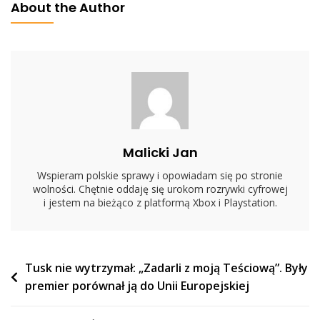
About the Author
Tomaszu
Lisie.
Wytłumaczył
Mu
Jedną
Rzecz
Malicki Jan
Wspieram polskie sprawy i opowiadam się po stronie
wolności. Chętnie oddaję się urokom rozrywki cyfrowej
i jestem na bieżąco z platformą Xbox i Playstation.
Nawigacja
Tusk nie wytrzymał: „Zadarli z moją Teściową”. Były
premier porównał ją do Unii Europejskiej
wpisu