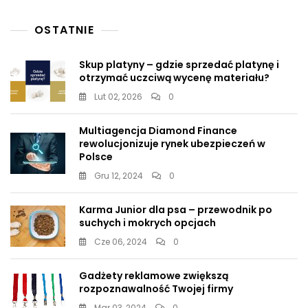
OSTATNIE
Skup platyny – gdzie sprzedać platynę i
otrzymać uczciwą wycenę materiału?
Lut 02, 2026
0
Multiagencja Diamond Finance
rewolucjonizuje rynek ubezpieczeń w
Polsce
Gru 12, 2024
0
Karma Junior dla psa – przewodnik po
suchych i mokrych opcjach
Cze 06, 2024
0
Gadżety reklamowe zwiększą
rozpoznawalność Twojej firmy
Mar 03, 2024
0