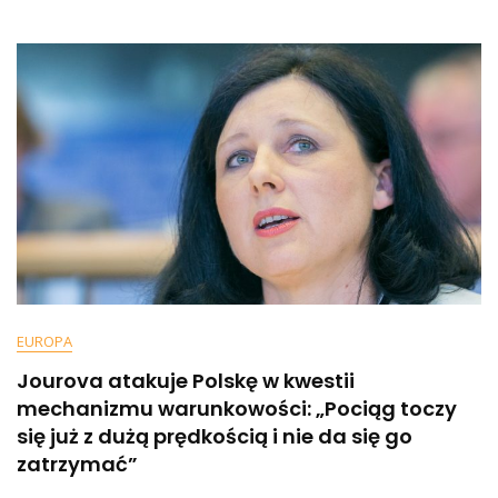
Utrzymuje
Się
Na
Skórze
EUROPA
Jourova atakuje Polskę w kwestii
mechanizmu warunkowości: „Pociąg toczy
się już z dużą prędkością i nie da się go
zatrzymać”