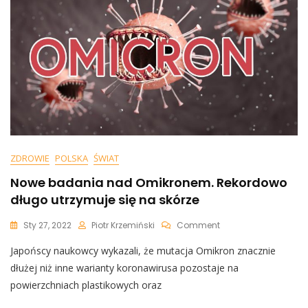
Na
Przełom
ZDROWIE
POLSKA
ŚWIAT
Nowe badania nad Omikronem. Rekordowo
długo utrzymuje się na skórze
On
Sty 27, 2022
Piotr Krzemiński
Comment
Nowe
Japońscy naukowcy wykazali, że mutacja Omikron znacznie
Badania
Nad
dłużej niż inne warianty koronawirusa pozostaje na
Omikronem.
powierzchniach plastikowych oraz
Rekordowo
Długo