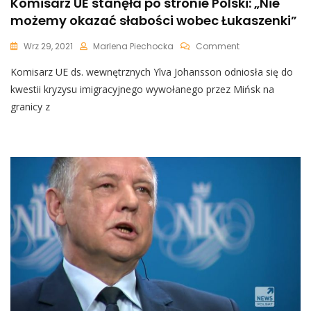
Komisarz UE stanęła po stronie Polski: „Nie
możemy okazać słabości wobec Łukaszenki”
On
Wrz 29, 2021
Marlena Piechocka
Comment
Komisarz
Komisarz UE ds. wewnętrznych Ylva Johansson odniosła się do
UE
Stanęła
kwestii kryzysu imigracyjnego wywołanego przez Mińsk na
Po
granicy z
Stronie
Polski:
„Nie
Możemy
Okazać
Słabości
Wobec
Łukaszenki”