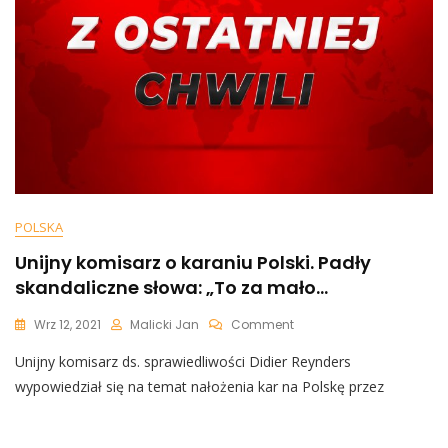
UE
POLSKA
Unijny komisarz o karaniu Polski. Padły
skandaliczne słowa: „To za mało…
On
Wrz 12, 2021
Malicki Jan
Comment
Unijny
Unijny komisarz ds. sprawiedliwości Didier Reynders
Komisarz
O
wypowiedział się na temat nałożenia kar na Polskę przez
Karaniu
Polski.
Padły