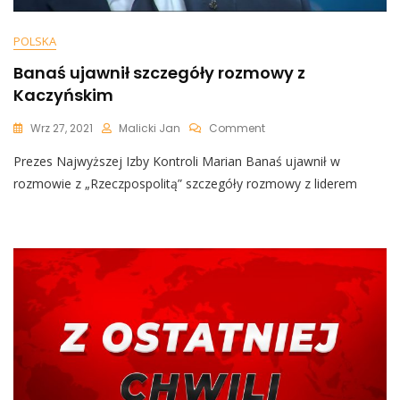
POLSKA
Banaś ujawnił szczegóły rozmowy z
Kaczyńskim
On
Wrz 27, 2021
Malicki Jan
Comment
Banaś
Prezes Najwyższej Izby Kontroli Marian Banaś ujawnił w
Ujawnił
Szczegóły
rozmowie z „Rzeczpospolitą” szczegóły rozmowy z liderem
Rozmowy
Z
Kaczyńskim