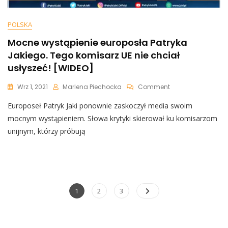
POLSKA
Mocne wystąpienie europosła Patryka
Jakiego. Tego komisarz UE nie chciał
usłyszeć! [WIDEO]
On
Wrz 1, 2021
Marlena Piechocka
Comment
Mocne
Europoseł Patryk Jaki ponownie zaskoczył media swoim
Wystąpienie
Europosła
mocnym wystąpieniem. Słowa krytyki skierował ku komisarzom
Patryka
unijnym, którzy próbują
Jakiego.
Tego
Komisarz
UE
Nie
Chciał
Nawigacja
Page
Page
Page
1
2
3
Usłyszeć!
po
[WIDEO]
wpisach