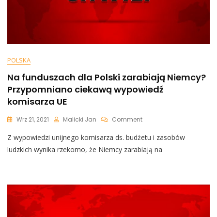
POLSKA
Na funduszach dla Polski zarabiają Niemcy?
Przypomniano ciekawą wypowiedź
komisarza UE
On
Wrz 21, 2021
Malicki Jan
Comment
Na
Z wypowiedzi unijnego komisarza ds. budżetu i zasobów
Funduszach
Dla
ludzkich wynika rzekomo, że Niemcy zarabiają na
Polski
Zarabiają
Niemcy?
Przypomniano
Ciekawą
Wypowiedź
Komisarza