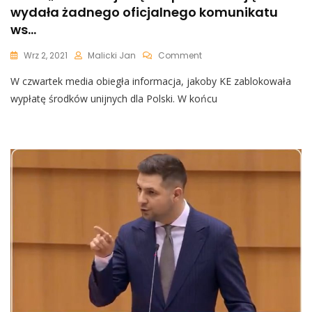
wydała żadnego oficjalnego komunikatu
ws…
On
Wrz 2, 2021
Malicki Jan
Comment
Pilne!
W czwartek media obiegła informacja, jakoby KE zablokowała
„Informacje
Się
wypłatę środków unijnych dla Polski. W końcu
Nie
Potwierdzają.
KE
Nie
Wydała
Żadnego
Oficjalnego
Komunikatu
Ws…