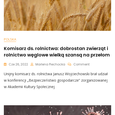
POLSKA
Komisarz ds. rolnictwa: dobrostan zwierząt i
rolnictwo węglowe wielką szansą na przełom
On
Cze 26, 2022
Marlena Piechocka
Comment
Komisarz
Unijny komisarz ds. rolnictwa Janusz Wojciechowski brał udział
Ds.
Rolnictwa:
w konferencji „Bezpieczeństwo gospodarcze” zorganizowanej
Dobrostan
w Akademii Kultury Społecznej
Zwierząt
I
Rolnictwo
Węglowe
Wielką
Szansą