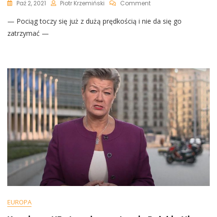
On
Paź 2, 2021
Piotr Krzemiński
Comment
Jourova
— Pociąg toczy się już z dużą prędkością i nie da się go
Atakuje
Polskę
zatrzymać —
W
Kwestii
Mechanizmu
Warunkowości:
„Pociąg
Toczy
Się
Już
Z
Dużą
Prędkością
I
Nie
Da
Się
Go
Zatrzymać”
EUROPA