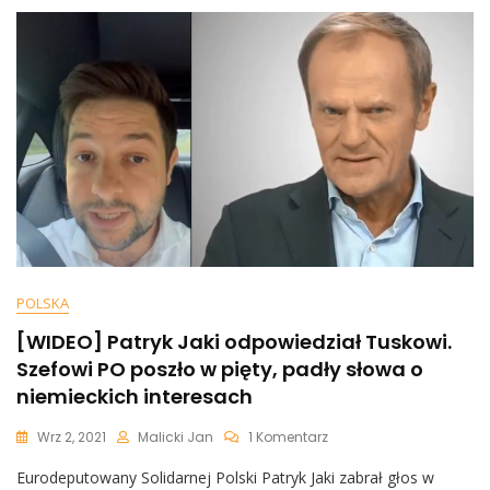
Skandaliczne
Słowa:
„To
Za
Mało…
POLSKA
[WIDEO] Patryk Jaki odpowiedział Tuskowi.
Szefowi PO poszło w pięty, padły słowa o
niemieckich interesach
Do
Wrz 2, 2021
Malicki Jan
1 Komentarz
[WIDEO]
Eurodeputowany Solidarnej Polski Patryk Jaki zabrał głos w
Patryk