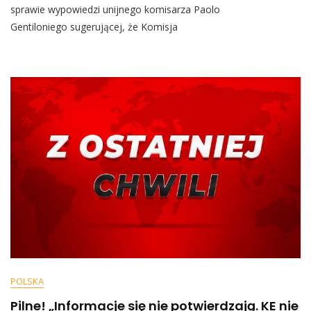
Jaki
sprawie wypowiedzi unijnego komisarza Paolo
Odpowiedział
Gentiloniego sugerującej, że Komisja
Tuskowi.
Szefowi
PO
Poszło
W
Pięty,
Padły
Słowa
O
Niemieckich
Interesach
POLSKA
Pilne! „Informacje się nie potwierdzają. KE nie