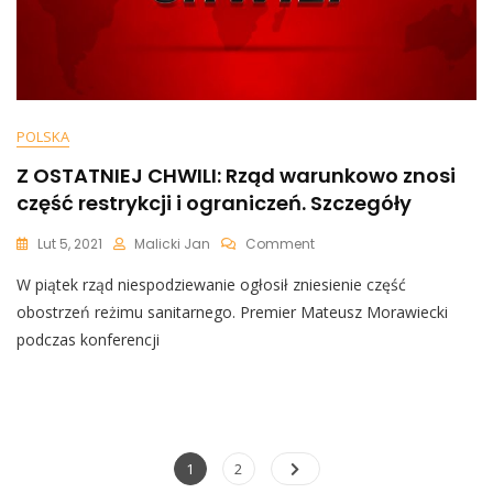
POLSKA
Z OSTATNIEJ CHWILI: Rząd warunkowo znosi
część restrykcji i ograniczeń. Szczegóły
On
Lut 5, 2021
Malicki Jan
Comment
Z
W piątek rząd niespodziewanie ogłosił zniesienie część
OSTATNIEJ
CHWILI:
obostrzeń reżimu sanitarnego. Premier Mateusz Morawiecki
Rząd
podczas konferencji
Warunkowo
Znosi
Część
Restrykcji
I
Ograniczeń.
Nawigacja
Page
Page
1
2
Szczegóły