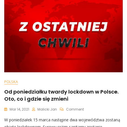
Wizytą
Wojska
POLSKA
Od poniedziałku twardy lockdown w Polsce.
Oto, co i gdzie się zmieni
On
Mar 14, 2021
Malicki Jan
Comment
Od
W poniedziałek 15 marca następne dwa województwa zostaną
Poniedziałku
Twardy
objęte lockdownem. Surowy reżim sanitarny zostanie