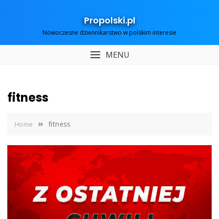
Skip
to
Propolski.pl
content
Nowoczesne dziennikarstwo w polskim interesie
MENU
fitness
fitness
Home