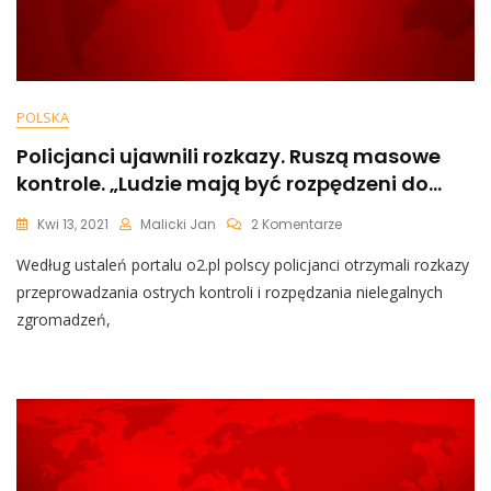
POLSKA
Policjanci ujawnili rozkazy. Ruszą masowe
kontrole. „Ludzie mają być rozpędzeni do…
Do
Kwi 13, 2021
Malicki Jan
2 Komentarze
Policjanci
Według ustaleń portalu o2.pl polscy policjanci otrzymali rozkazy
Ujawnili
Rozkazy.
przeprowadzania ostrych kontroli i rozpędzania nielegalnych
Ruszą
zgromadzeń,
Masowe
Kontrole.
„Ludzie
Mają
Być
Rozpędzeni
Do…