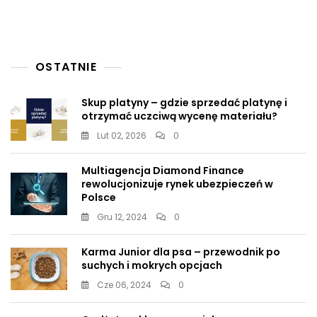
po
wpisach
OSTATNIE
Skup platyny – gdzie sprzedać platynę i
otrzymać uczciwą wycenę materiału?
Lut 02, 2026
0
Multiagencja Diamond Finance
rewolucjonizuje rynek ubezpieczeń w
Polsce
Gru 12, 2024
0
Karma Junior dla psa – przewodnik po
suchych i mokrych opcjach
Cze 06, 2024
0