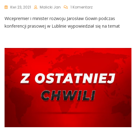
Do
Kwi 23, 2021
Malicki Jan
1 Komentarz
Apartheid
Wicepremier i minister rozwoju Jarosław Gowin podczas
Sanitarny.
Gowin
konferencji prasowej w Lublinie wypowiedział się na temat
Popiera
Restauracje
Tylko
Dla
Zaszczepionych.
Mentzen
I
Posłanka
PiS
Nie
Wytrzymali