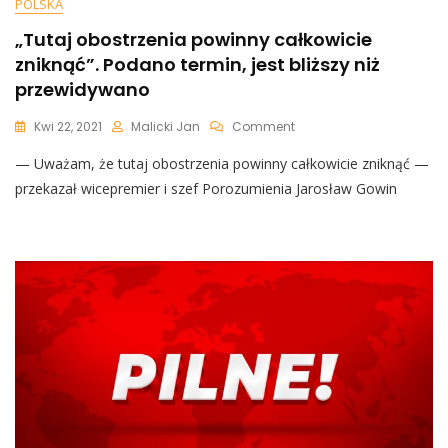
POLSKA
„Tutaj obostrzenia powinny całkowicie
zniknąć”. Podano termin, jest bliższy niż
przewidywano
On
Kwi 22, 2021
Malicki Jan
Comment
„Tutaj
— Uważam, że tutaj obostrzenia powinny całkowicie zniknąć —
Obostrzenia
Powinny
przekazał wicepremier i szef Porozumienia Jarosław Gowin
Całkowicie
Zniknąć”.
Podano
Termin,
Jest
Bliższy
Niż
Przewidywano