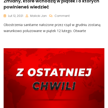
Zmiany, które wchodzą w piątek i o których
powinieneś wiedzieć
On
Lut 12, 2021
Malicki Jan
Comment
Obostrzenia
Obostrzenia sanitarne nałożone przez rząd w grudniu zostaną
I
Restrykcje
warunkowo poluzowane w piątek 12 lutego. Otwarte
Poluzowane.
Zmiany,
Które
Wchodzą
W
Piątek
I
O
Których
Powinieneś
Wiedzieć