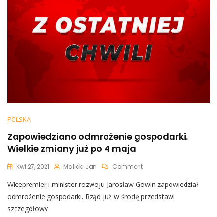
POLSKA
Zapowiedziano odmrożenie gospodarki.
Wielkie zmiany już po 4 maja
On
Kwi 27, 2021
Malicki Jan
Comment
Zapowiedziano
Wicepremier i minister rozwoju Jarosław Gowin zapowiedział
Odmrożenie
Gospodarki.
odmrożenie gospodarki. Rząd już w środę przedstawi
Wielkie
szczegółowy
Zmiany