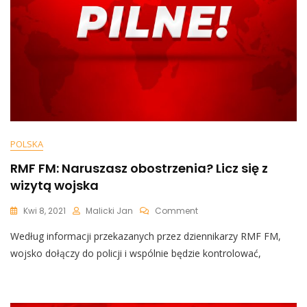
POLSKA
RMF FM: Naruszasz obostrzenia? Licz się z
wizytą wojska
On
Kwi 8, 2021
Malicki Jan
Comment
RMF
Według informacji przekazanych przez dziennikarzy RMF FM,
FM:
Naruszasz
wojsko dołączy do policji i wspólnie będzie kontrolować,
Obostrzenia?
Licz
Się
Z