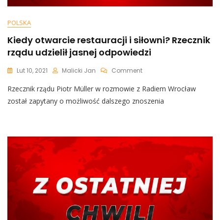
POLSKA
Kiedy otwarcie restauracji i siłowni? Rzecznik
rządu udzielił jasnej odpowiedzi
On
Lut 10, 2021
Malicki Jan
Comment
Kiedy
Rzecznik rządu Piotr Müller w rozmowie z Radiem Wrocław
Otwarcie
Restauracji
został zapytany o możliwość dalszego znoszenia
I
Siłowni?
Rzecznik
Rządu
Udzielił
Jasnej
Odpowiedzi