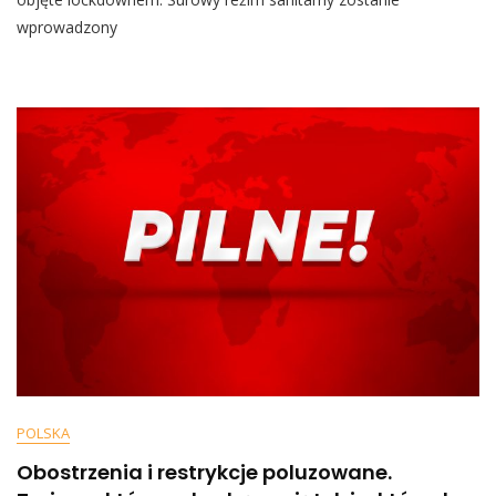
Lockdown
wprowadzony
W
Polsce.
Oto,
Co
I
Gdzie
Się
Zmieni
POLSKA
Obostrzenia i restrykcje poluzowane.