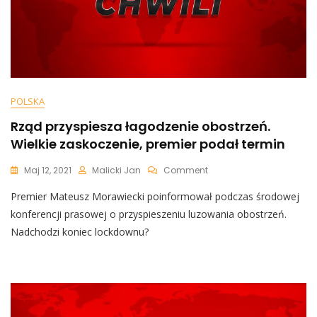
POLSKA
Rząd przyspiesza łagodzenie obostrzeń.
Wielkie zaskoczenie, premier podał termin
On
Maj 12, 2021
Malicki Jan
Comment
Rząd
Premier Mateusz Morawiecki poinformował podczas środowej
Przyspiesza
Łagodzenie
konferencji prasowej o przyspieszeniu luzowania obostrzeń.
Obostrzeń.
Nadchodzi koniec lockdownu?
Wielkie
Zaskoczenie,
Premier
Podał
Termin