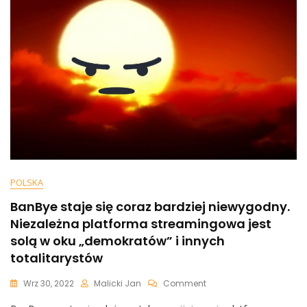
Oglądał
Film
Fabularny
O
Czasach
ZSRR”
[WIDEO]
POLSKA
BanBye staje się coraz bardziej niewygodny.
Niezależna platforma streamingowa jest
solą w oku „demokratów” i innych
totalitarystów
On
Wrz 30, 2022
Malicki Jan
Comment
BanBye