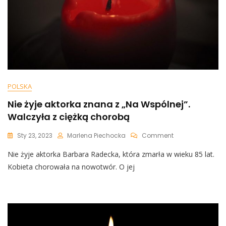
POLSKA
Nie żyje aktorka znana z „Na Wspólnej”.
Walczyła z ciężką chorobą
On
Sty 23, 2023
Marlena Piechocka
Comment
Nie
Nie żyje aktorka Barbara Radecka, która zmarła w wieku 85 lat.
Żyje
Aktorka
Kobieta chorowała na nowotwór. O jej
Znana
Z
„Na
Wspólnej”.
Walczyła
Z