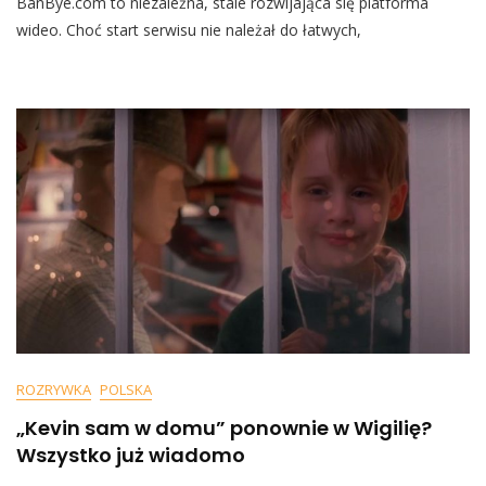
BanBye.com to niezależna, stale rozwijająca się platforma
Staje
Się
wideo. Choć start serwisu nie należał do łatwych,
Coraz
Bardziej
Niewygodny.
Niezależna
Platforma
Streamingowa
Jest
Solą
W
Oku
„demokratów”
I
Innych
Totalitarystów
ROZRYWKA
POLSKA
„Kevin sam w domu” ponownie w Wigilię?
Wszystko już wiadomo