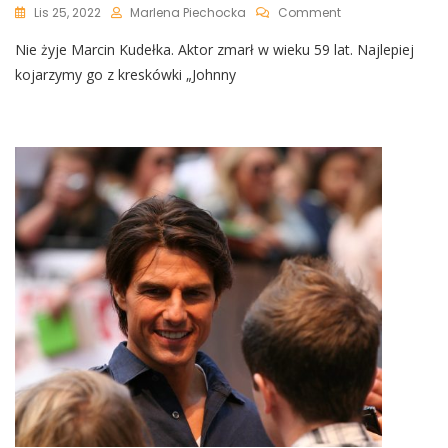
On
Lis 25, 2022
Marlena Piechocka
Comment
Nie
Nie żyje Marcin Kudełka. Aktor zmarł w wieku 59 lat. Najlepiej
Żyje
Marcin
kojarzymy go z kreskówki „Johnny
Kudełka.
Jego
Głos
Znała
Cała
Polska