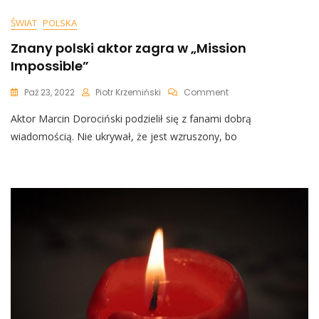
ŚWIAT
POLSKA
Znany polski aktor zagra w „Mission
Impossible”
On
Paź 23, 2022
Piotr Krzemiński
Comment
Znany
Aktor Marcin Dorociński podzielił się z fanami dobrą
Polski
Aktor
wiadomością. Nie ukrywał, że jest wzruszony, bo
Zagra
W
„Mission
Impossible”