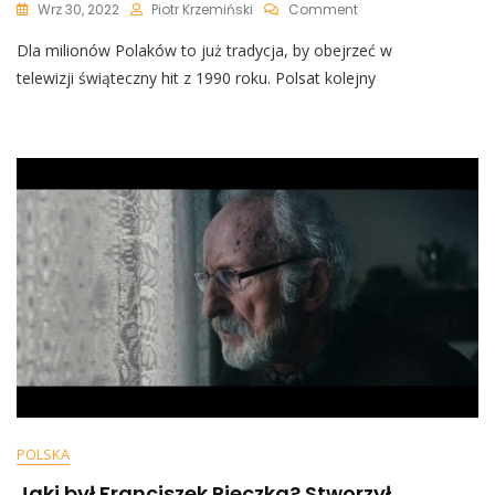
On
Wrz 30, 2022
Piotr Krzemiński
Comment
„Kevin
Dla milionów Polaków to już tradycja, by obejrzeć w
Sam
W
telewizji świąteczny hit z 1990 roku. Polsat kolejny
Domu”
Ponownie
W
Wigilię?
Wszystko
Już
Wiadomo
POLSKA
Jaki był Franciszek Pieczka? Stworzył