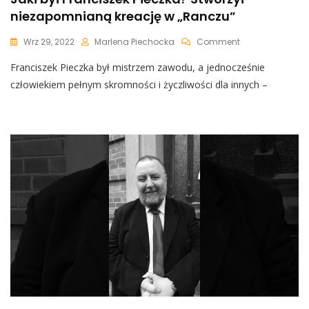
niezapomnianą kreację w „Ranczu”
On
Wrz 29, 2022
Marlena Piechocka
Comment
Jaki
Franciszek Pieczka był mistrzem zawodu, a jednocześnie
Był
Franciszek
człowiekiem pełnym skromności i życzliwości dla innych –
Pieczka?
Stworzył
Niezapomnianą
Kreację
W
„Ranczu”