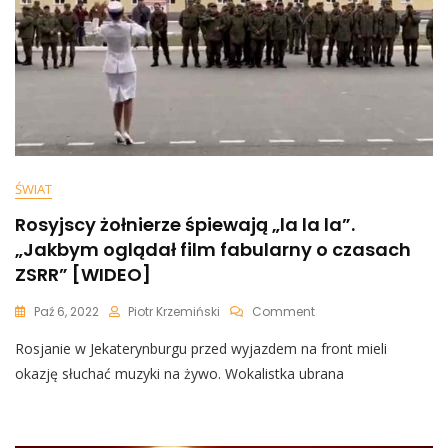
ŚWIAT
Rosyjscy żołnierze śpiewają „la la la”.
„Jakbym oglądał film fabularny o czasach
ZSRR” [WIDEO]
On
Paź 6, 2022
Piotr Krzemiński
Comment
Rosyjscy
Rosjanie w Jekaterynburgu przed wyjazdem na front mieli
Żołnierze
Śpiewają
okazję słuchać muzyki na żywo. Wokalistka ubrana
„la
La
La”.
„Jakbym