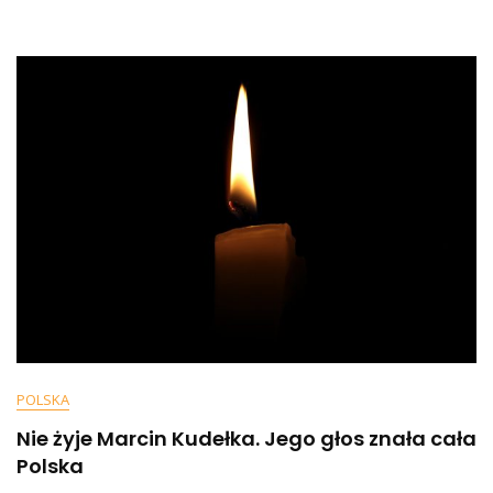
Roman
Załuski.
Miał
86
Lat
POLSKA
Nie żyje Marcin Kudełka. Jego głos znała cała
Polska