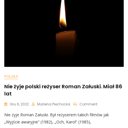
Ciężką
Chorobą
POLSKA
Nie żyje polski reżyser Roman Załuski. Miał 86
lat
On
Gru 6, 2022
Marlena Piechocka
Comment
Nie
Nie żyje Roman Załuski. Był reżyserem takich filmów jak
Żyje
Polski
„Wyjście awaryjne” (1982), „Och, Karol” (1985),
Reżyser