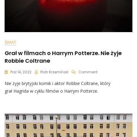
ŚWIAT
Grał w filmach o Harrym Potterze. Nie żyje
Robbie Coltrane
On
Paź 14, 2022
Piotr Krzemiński
Comment
Grał
Nie żyje brytyjski komik i aktor Robbie Coltrane, który
W
Filmach
grał Hagrida w cyklu filmów o Harrym Potterze.
O
Harrym
Potterze.
Nie
Żyje
Robbie
Coltrane