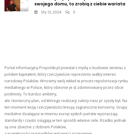
swojego domu, to zrobią z ciebie wariata
Sty 01, 2024
0
Portal informacyjny Propolski.pl powstał z myślą o budowie serwisu z
polskim kapitałem, który rzeczywiście reprezento wałby interes
narodowy Polaków. Wnosimy swój wkład w proces repolonizacji rynku
medialnego w Polsce, który obecnie je st zdominowany przez obce
podmioty. To bardzo ambitny,
ale i konieczny plan, od którego realizacji zależy nasz pr zyszły byt. Na
ten moment wizję rzeczywistości kreują zagraniczne koncerny. Grupy
medialne działające w imieniu europ ejskich państw wyznaczają
standardy i często osiągają w ten sposób własne cele. Rzadko jednak
są one zbieżne z dobrem Polaków,
a w większości przypadków jest wręcz przeciwnie.