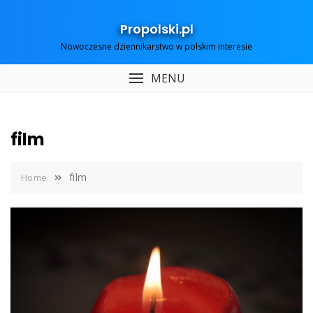
Skip
to
Propolski.pl
content
Nowoczesne dziennikarstwo w polskim interesie
MENU
film
film
Home