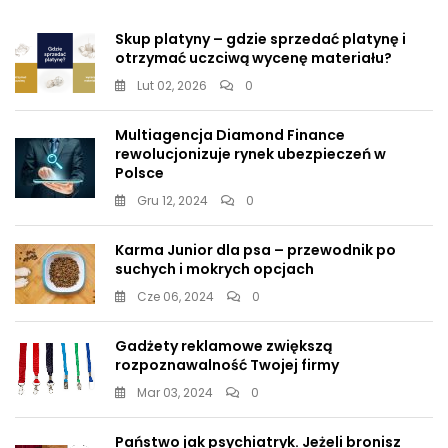
Skup platyny – gdzie sprzedać platynę i
otrzymać uczciwą wycenę materiału?
Lut 02, 2026
0
Multiagencja Diamond Finance
rewolucjonizuje rynek ubezpieczeń w
Polsce
Gru 12, 2024
0
Karma Junior dla psa – przewodnik po
suchych i mokrych opcjach
Cze 06, 2024
0
Gadżety reklamowe zwiększą
rozpoznawalność Twojej firmy
Mar 03, 2024
0
Państwo jak psychiatryk. Jeżeli bronisz