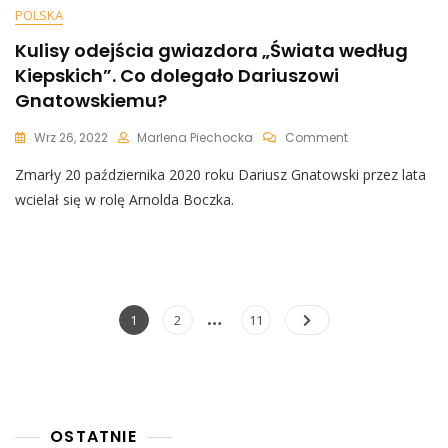
POLSKA
Kulisy odejścia gwiazdora „Świata według
Kiepskich”. Co dolegało Dariuszowi
Gnatowskiemu?
On
Wrz 26, 2022
Marlena Piechocka
Comment
Kulisy
Zmarły 20 października 2020 roku Dariusz Gnatowski przez lata
Odejścia
Gwiazdora
wcielał się w rolę Arnolda Boczka.
„Świata
Według
Kiepskich”.
Co
Dolegało
Dariuszowi
Nawigacja
…
Page
Page
Page
1
2
11
Gnatowskiemu?
po
wpisach
OSTATNIE