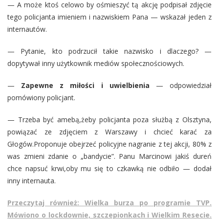
— A może ktoś celowo by ośmieszyć tą akcję podpisał zdjęcie
tego policjanta imieniem i nazwiskiem Pana — wskazał jeden z
internautów.
— Pytanie, kto podrzucił takie nazwisko i dlaczego? —
dopytywał inny użytkownik mediów społecznościowych.
—
Zapewne z miłości i uwielbienia
— odpowiedział
pomówiony policjant.
— Trzeba być amebą,żeby policjanta poza służbą z Olsztyna,
powiązać ze zdjęciem z Warszawy i chcieć karać za
Głogów.Proponuje obejrzeć policyjne nagranie z tej akcji, 80% z
was zmieni zdanie o „bandycie”. Panu Marcinowi jakiś dureń
chce napsuć krwi,oby mu się to czkawką nie odbiło — dodał
inny internauta.
Przeczytaj również: Wielka burza po programie TVP.
Mówiono o lockdownie, szczepionkach i Wielkim Resecie.