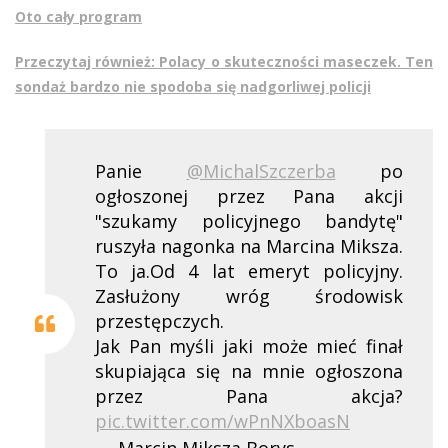
Oto cały program
Przeczytaj również: Polacy o skuteczności maseczek. Ten
sondaż bardzo nie spodoba się nadgorliwej policji
Panie
@MichalSzczerba
po
ogłoszonej przez Pana akcji
"szukamy policyjnego bandytę"
ruszyła nagonka na Marcina Miksza.
To ja.Od 4 lat emeryt policyjny.
Zasłużony wróg środowisk
przestępczych.
Jak Pan myśli jaki może mieć finał
skupiająca się na mnie ogłoszona
przez Pana akcja?
pic.twitter.com/wPnNXboasN
— Marcin Miksza Borys