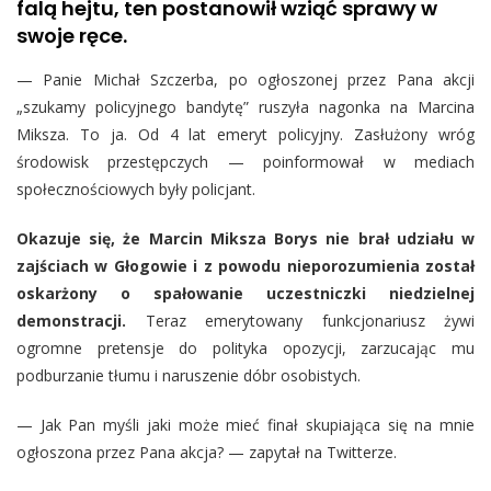
falą hejtu, ten postanowił wziąć sprawy w
swoje ręce.
— Panie Michał Szczerba, po ogłoszonej przez Pana akcji
„szukamy policyjnego bandytę” ruszyła nagonka na Marcina
Miksza. To ja. Od 4 lat emeryt policyjny. Zasłużony wróg
środowisk przestępczych — poinformował w mediach
społecznościowych były policjant.
Okazuje się, że Marcin Miksza Borys nie brał udziału w
zajściach w Głogowie i z powodu nieporozumienia został
oskarżony o spałowanie uczestniczki niedzielnej
demonstracji.
Teraz emerytowany funkcjonariusz żywi
ogromne pretensje do polityka opozycji, zarzucając mu
podburzanie tłumu i naruszenie dóbr osobistych.
— Jak Pan myśli jaki może mieć finał skupiająca się na mnie
ogłoszona przez Pana akcja? — zapytał na Twitterze.