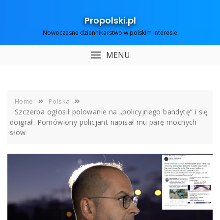
Skip
to
Propolski.pl
content
Nowoczesne dziennikarstwo w polskim interesie
MENU
Home
Polska
Szczerba ogłosił polowanie na „policyjnego bandytę” i się
doigrał. Pomówiony policjant napisał mu parę mocnych
słów