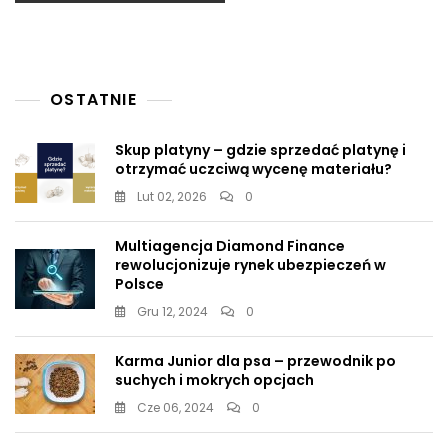
OSTATNIE
Skup platyny – gdzie sprzedać platynę i
otrzymać uczciwą wycenę materiału?
Lut 02, 2026
0
Multiagencja Diamond Finance
rewolucjonizuje rynek ubezpieczeń w
Polsce
Gru 12, 2024
0
Karma Junior dla psa – przewodnik po
suchych i mokrych opcjach
Cze 06, 2024
0