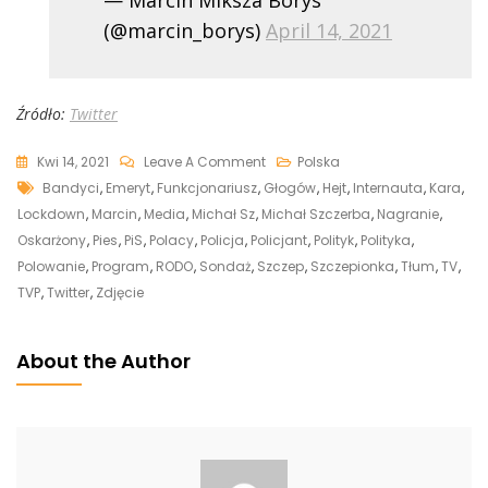
(@marcin_borys)
April 14, 2021
Źródło:
Twitter
On
Kwi 14, 2021
Leave A Comment
Polska
Tags
Szczerba
Bandyci
,
Emeryt
,
Funkcjonariusz
,
Głogów
,
Hejt
,
Internauta
,
Kara
,
Ogłosił
Lockdown
,
Marcin
,
Media
,
Michał Sz
,
Michał Szczerba
,
Nagranie
,
Polowanie
Oskarżony
,
Pies
,
PiS
,
Polacy
,
Policja
,
Policjant
,
Polityk
,
Polityka
,
Na
Polowanie
,
Program
,
RODO
,
Sondaż
,
Szczep
,
Szczepionka
,
Tłum
,
TV
,
„policyjnego
TVP
,
Twitter
,
Zdjęcie
Bandytę”
I
About the Author
Się
Doigrał.
Pomówiony
Policjant
Napisał