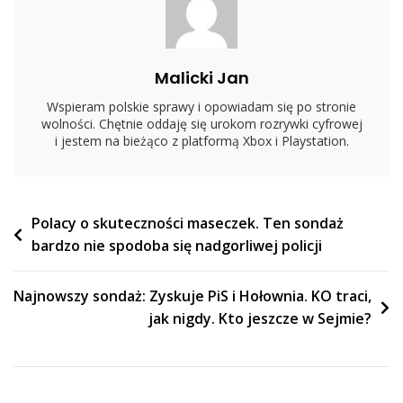
Mu
Parę
Mocnych
Malicki Jan
Słów
Wspieram polskie sprawy i opowiadam się po stronie
wolności. Chętnie oddaję się urokom rozrywki cyfrowej
i jestem na bieżąco z platformą Xbox i Playstation.
Nawigacja
Polacy o skuteczności maseczek. Ten sondaż
bardzo nie spodoba się nadgorliwej policji
wpisu
Najnowszy sondaż: Zyskuje PiS i Hołownia. KO traci,
jak nigdy. Kto jeszcze w Sejmie?