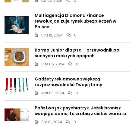
Lut 02, 2026
0
Multiagencja Diamond Finance
rewolucjonizuje rynek ubezpieczeń w
Polsce
Gru 12, 2024
0
Karma Junior dla psa – przewodnik po
suchych i mokrych opcjach
Cze 06, 2024
0
Gadżety reklamowe zwiększą
rozpoznawalność Twojej firmy
Mar 03, 2024
0
Państwo jak psychiatryk. Jeżeli bronisz
swojego domu, to zrobią z ciebie wariata
Sty 01, 2024
0