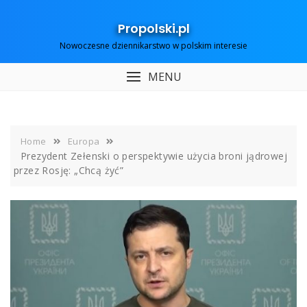
Skip
to
Propolski.pl
content
Nowoczesne dziennikarstwo w polskim interesie
MENU
Home
Europa
Prezydent Zełenski o perspektywie użycia broni jądrowej
przez Rosję: „Chcą żyć”