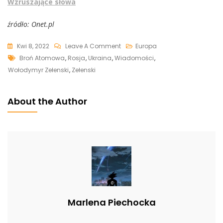
Wzruszające słowa
źródło: Onet.pl
On
Kwi 8, 2022
Leave A Comment
Europa
Tags
Prezydent
Broń Atomowa
,
Rosja
,
Ukraina
,
Wiadomości
,
Zełenski
Wołodymyr Zełenski
,
Zełenski
O
Perspektywie
About the Author
Użycia
Broni
Jądrowej
Przez
Rosję:
„Chcą
Żyć”
Marlena Piechocka