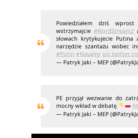
Powiedziałem dziś wprost 
wstrzymajcie
#NordStream2
a
słowach krytykujecie Putina
narzędzie szantażu wobec in
#Putin
#Navalny
pic.twitter.
— Patryk Jaki – MEP (@PatrykJ
PE przyjął wezwanie do zat
mocny wkład w debatę
h
— Patryk Jaki – MEP (@PatrykJ