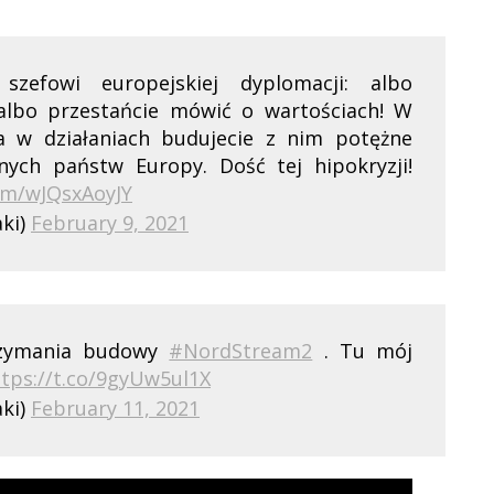
szefowi europejskiej dyplomacji: albo
lbo przestańcie mówić o wartościach! W
 a w działaniach budujecie z nim potężne
nych państw Europy. Dość tej hipokryzji!
com/wJQsxAoyJY
aki)
February 9, 2021
rzymania budowy
#NordStream2
. Tu mój
ttps://t.co/9gyUw5ul1X
aki)
February 11, 2021