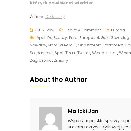
których powinieneś wiedzieć
Źródło:
Do Rzeczy
On
Lut 12, 2021
Leave A Comment
Europa
Tags
Patryk
Apel
,
Do Rzeczy
,
Euro
,
Europoseł
,
Gaz
,
Gazociąg
Jaki
Nawalny
,
Nord Stream 2
,
Obostrzenia
,
Parlament
,
Pa
Nie
Solidarność
,
Spot
,
Teatr
,
Twitter
,
Wiceminister
,
Wicem
Zostawił
Zagrożenie
,
Zmiany
Suchej
Nitki
About the Author
Na
Eurokratach:
„Szef
Europejskiej
Malicki Jan
Dyplomacji
Wspieram polskie sprawy i opow
Demonstracyjni
urokom rozrywki cyfrowej i jest
Jedzie