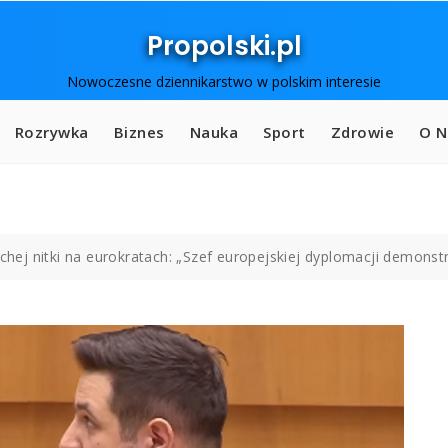
Propolski.pl
Nowoczesne dziennikarstwo w polskim interesie
Rozrywka
Biznes
Nauka
Sport
Zdrowie
O N
suchej nitki na eurokratach: „Szef europejskiej dyplomacji demons