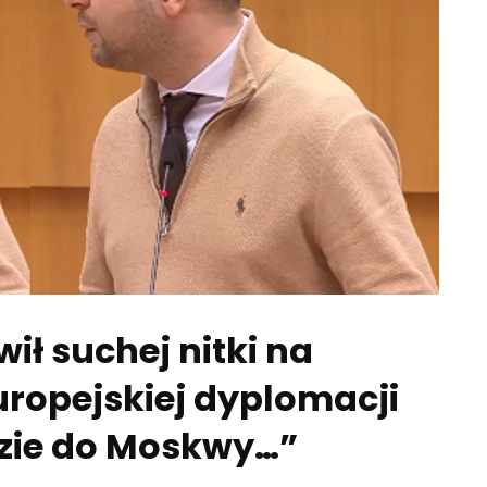
wił suchej nitki na
uropejskiej dyplomacji
dzie do Moskwy…”