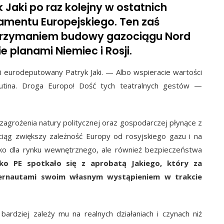
k Jaki po raz kolejny w ostatnich
lamentu Europejskiego. Ten zaś
strzymaniem budowy gazociągu Nord
 planami Niemiec i Rosji.
 eurodeputowany Patryk Jaki. — Albo wspieracie wartości
i Putina. Droga Europo! Dość tych teatralnych gestów —
zagrożenia natury politycznej oraz gospodarczej płynące z
ciąg zwiększy zależność Europy od rosyjskiego gazu i na
lko dla rynku wewnętrznego, ale również bezpieczeństwa
o PE spotkało się z aprobatą Jakiego, który za
nternautami swoim własnym wystąpieniem w trakcie
ardziej zależy mu na realnych działaniach i czynach niż