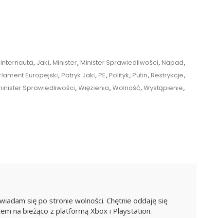
,
Internauta
,
Jaki
,
Minister
,
Minister Sprawiedliwości
,
Napad
,
rlament Europejski
,
Patryk Jaki
,
PE
,
Polityk
,
Putin
,
Restrykcje
,
inister Sprawiedliwości
,
Więzienia
,
Wolność
,
Wystąpienie
,
iadam się po stronie wolności. Chętnie oddaję się
e
em na bieżąco z platformą Xbox i Playstation.