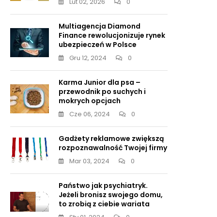
Lut 02, 2026
0
Multiagencja Diamond
Finance rewolucjonizuje rynek
ubezpieczeń w Polsce
Gru 12, 2024
0
Karma Junior dla psa –
przewodnik po suchych i
mokrych opcjach
Cze 06, 2024
0
Gadżety reklamowe zwiększą
rozpoznawalność Twojej firmy
Mar 03, 2024
0
Państwo jak psychiatryk.
Jeżeli bronisz swojego domu,
to zrobią z ciebie wariata