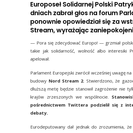
Europoseł Solidarnej Polski Patry
dniach zabrał głos na forum Par
ponownie opowiedział się za w
Stream, wyrażając zaniepokojenie
— Pora się zdecydować Europo! — grzmiał polski
takie jak solidarność, wolność albo interesik
apelował.
Parlament Europejski zwrócił wcześniej uwagę na 
budowy
Nord Stream 2
. Stwierdzono, że gazo
dłuższą metę będzie stanowił zagrożenie nie ty
krajów zrzeszonych we wspólnocie.
Stanowisk
pośrednictwem Twittera podzielił się z i
debaty.
Eurodeputowany dał jednak do zrozumienia, że b