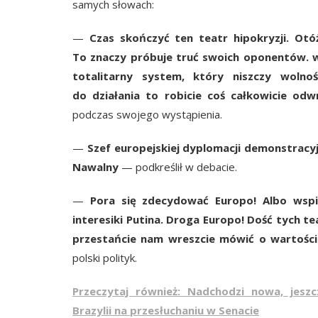
samych słowach:
—
Czas skończyć ten teatr hipokryzji. Otó
To znaczy próbuje truć swoich oponentów. w
totalitarny system, który niszczy wolno
do działania to robicie coś całkowicie od
podczas swojego wystąpienia.
—
Szef europejskiej dyplomacji demonstracyj
Nawalny
— podkreślił w debacie.
—
Pora się zdecydować Europo! Albo wspie
interesiki Putina. Droga Europo! Dość tych 
przestańcie nam wreszcie mówić o wartości
polski polityk.
Przeczytaj również: Nadchodzi nowa, jeszc
Brazylii na przesłuchaniu w Senacie