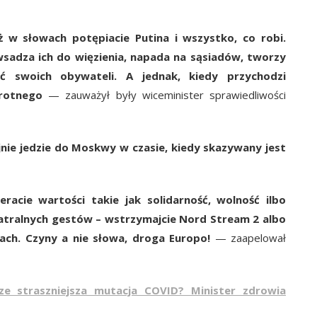
ż w słowach potępiacie Putina i wszystko, co robi.
sadza ich do więzienia, napada na sąsiadów, tworzy
ść swoich obywateli. A jednak, kiedy przychodzi
wrotnego
— zauważył były wiceminister sprawiedliwości
nie jedzie do Moskwy w czasie, kiedy skazywany jest
racie wartości takie jak solidarność, wolność ilbo
teatralnych gestów – wstrzymajcie Nord Stream 2 albo
ach. Czyny a nie słowa, droga Europo!
— zaapelował
ze straszniejsza mutacja COVID? Minister zdrowia