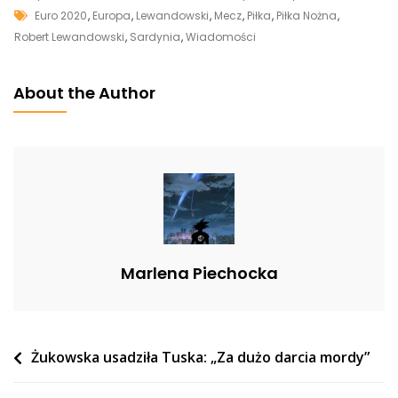
Tags
Niezapomniane
Euro 2020
,
Europa
,
Lewandowski
,
Mecz
,
Piłka
,
Piłka Nożna
,
Chwile!
Robert Lewandowski
,
Sardynia
,
Wiadomości
Lewandowski
Zagrał
About the Author
Mecz
Z
Grupką
Dzieci
Na
Sardynii
[WIDEO]
Marlena Piechocka
Nawigacja
Żukowska usadziła Tuska: „Za dużo darcia mordy”
wpisu