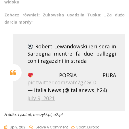
widoku
Zobacz również: Żukowska usadziła Tuska: „Za dużo
darcia mordy”
Robert Lewandowski ieri sera in
Sardegna mentre fa due palleggi
con i ragazzini in strada
POESIA PURA
pic.twitter.com/vaIY7gZGC0
— Italia News (@italianews_h24)
July 9, 2021
źródło: tysol.pl, meczyki.pl, o2.pl
On
Lip 9, 2021
Leave A Comment
Sport
,
Europa