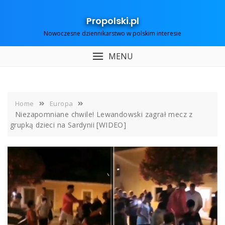
Skip
to
Propolski.pl
content
Nowoczesne dziennikarstwo w polskim interesie
MENU
Home
Europa
Niezapomniane chwile! Lewandowski zagrał mecz z
grupką dzieci na Sardynii [WIDEO]