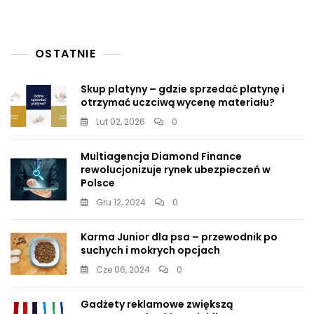
OSTATNIE
Skup platyny – gdzie sprzedać platynę i
otrzymać uczciwą wycenę materiału?
Lut 02, 2026
0
Multiagencja Diamond Finance
rewolucjonizuje rynek ubezpieczeń w
Polsce
Gru 12, 2024
0
Karma Junior dla psa – przewodnik po
suchych i mokrych opcjach
Cze 06, 2024
0
Gadżety reklamowe zwiększą