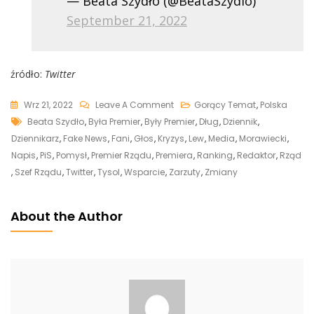
— Beata Szydło (@BeataSzydlo)
September 21, 2022
źródło:
Twitter
On
Wrz 21, 2022
Leave A Comment
Gorący Temat
,
Polska
Tags
Morawiecki
Beata Szydło
,
Była Premier
,
Były Premier
,
Dług
,
Dziennik
,
Miał
Dziennikarz
,
Fake News
,
Fani
,
Głos
,
Kryzys
,
Lew
,
Media
,
Morawiecki
,
Zostać
Napis
,
PiS
,
Pomysł
,
Premier Rządu
,
Premiera
,
Ranking
,
Redaktor
,
Rząd
Obalony?
,
Szef Rządu
,
Twitter
,
Tysol
,
Wsparcie
,
Zarzuty
,
Zmiany
Spiskowcy
Chcieli
About the Author
Wymienić
Go
Na
Szydło,
Ta
Odmówiła