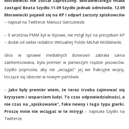
Morawiecki nie został zaproszony. Morawieckiego miała
zastąpić Beata Szydło.11.09 Szydło jednak odmówiła. 12.09
Morawiecki pojawił się na KP i odparł zarzuty spiskowców
– napisał na Twitterze Mariusz Gierszewski.
– 9 września PMM był w Kijowie, nie mógł być na prezydium KP
– dodał od siebie redaktor Wirtualnej Polski Michał Wróblewski.
Głos w sprawie medialnych doniesień zabrała sama
zainteresowana, była premier w pierwszym rządzie pisowców.
Szydło poprosiła, aby nie „wciągać” jej we frakcyjne wojny,
toczące się obecnie w nowym państwie.
–
Jako były premier wiem, że teraz trzeba zajmować się
kryzysem i wsparciem ludzi. To czas odpowiedzialności, a
nie czas na „spiskowanie”, fake newsy i tego typu gierki.
Proszę mnie nie wciągać w te intrygi
– napisała Szydło na
Twitterze.