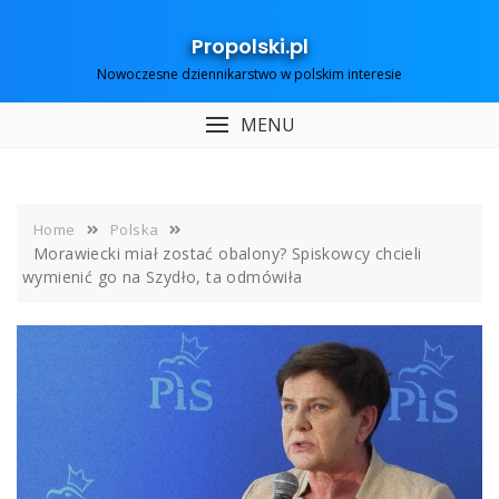
Skip
to
Propolski.pl
content
Nowoczesne dziennikarstwo w polskim interesie
MENU
Home
Polska
Morawiecki miał zostać obalony? Spiskowcy chcieli
wymienić go na Szydło, ta odmówiła