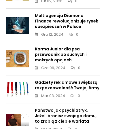
Lut 02, 2026
0
Multiagencja Diamond
Finance rewolucjonizuje rynek
ubezpieczeń w Polsce
Gru 12, 2024
0
Karma Junior dla psa –
przewodnik po suchych i
mokrych opcjach
Cze 06, 2024
0
Gadżety reklamowe zwiększą
rozpoznawalność Twojej firmy
Mar 03, 2024
0
Państwo jak psychiatryk.
Jeżeli bronisz swojego domu,
to zrobią z ciebie wariata