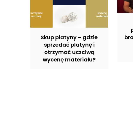
Skup platyny – gdzie
br
sprzedać platynę i
otrzymać uczciwą
wycenę materiału?