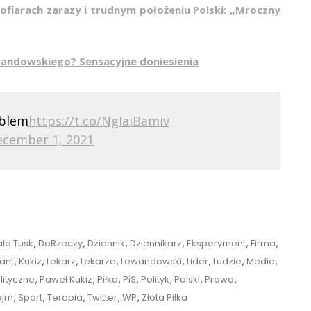
ofiarach zarazy i trudnym położeniu Polski: „Mroczny
ewandowskiego? Sensacyjne doniesienia
oblem
https://t.co/NgIaiBamiv
ecember 1, 2021
ld Tusk
,
DoRzeczy
,
Dziennik
,
Dziennikarz
,
Eksperyment
,
Firma
,
jant
,
Kukiz
,
Lekarz
,
Lekarze
,
Lewandowski
,
Lider
,
Ludzie
,
Media
,
lityczne
,
Paweł Kukiz
,
Piłka
,
PiS
,
Polityk
,
Polski
,
Prawo
,
ejm
,
Sport
,
Terapia
,
Twitter
,
WP
,
Złota Piłka