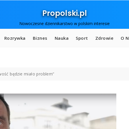
Propolski.pl
Nowoczesne dziennikarstwo w polskim interesie
Rozrywka
Biznes
Nauka
Sport
Zdrowie
O N
iwość będzie miało problem”