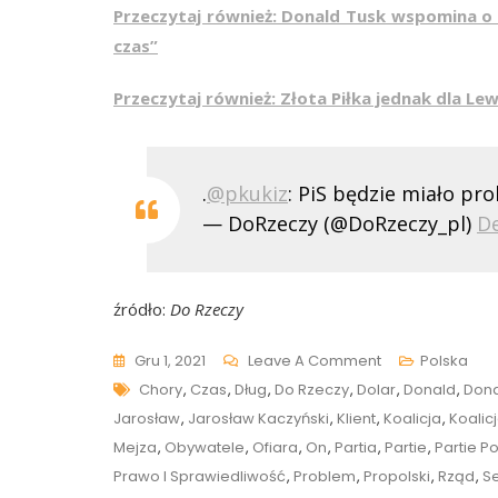
Przeczytaj również: Donald Tusk wspomina o 
czas”
Przeczytaj również: Złota Piłka jednak dla L
.
@pkukiz
: PiS będzie miało pr
— DoRzeczy (@DoRzeczy_pl)
D
źródło:
Do Rzeczy
On
Gru 1, 2021
Leave A Comment
Polska
Tags
Kukiz:
Chory
,
Czas
,
Dług
,
Do Rzeczy
,
Dolar
,
Donald
,
Dona
„Prawo
Jarosław
,
Jarosław Kaczyński
,
Klient
,
Koalicja
,
Koalic
I
Mejza
,
Obywatele
,
Ofiara
,
On
,
Partia
,
Partie
,
Partie Po
Sprawiedliwość
Prawo I Sprawiedliwość
,
Problem
,
Propolski
,
Rząd
,
S