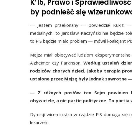
K’15, Prawo i Sprawiedliwoś
by podnieść się wizerunkowo
— Jestem przekonany — powiedział Kukiz — ż
medialnych, to Jarosław Kaczyński nie będzie tole
to PiS będzie miało problem — mówił koalicjant Pi
Mejza miał obiecywać ludziom eksperymentalne le
Alzheimer czy Parkinson.
Według ustaleń dzien
rodziców chorych dzieci, jakoby terapia pro
ustalone przez Mejzę były jednak zawrotne — 
—
Z różnych posłów ten Sejm powinien b
obywatele, a nie partie polityczne. To partia 
Dymisji wiceministra w rządzie PiS domaga się m
lekarzem.