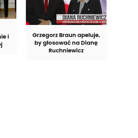
Grzegorz Braun apeluje,
ie i
by głosować na Dianę
j
Ruchniewicz