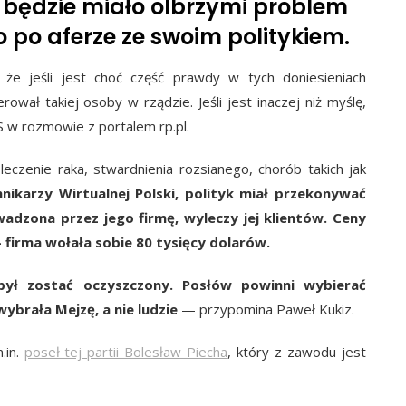
ć będzie miało olbrzymi problem
 po aferze ze swoim politykiem.
e jeśli jest choć część prawdy w tych doniesieniach
rował takiej osoby w rządzie. Jeśli jest inaczej niż myślę,
S w rozmowie z portalem rp.pl.
czenie raka, stwardnienia rozsianego, chorób takich jak
nikarzy Wirtualnej Polski, polityk miał przekonywać
wadzona przez jego firmę, wyleczy jej klientów. Ceny
firma wołała sobie 80 tysięcy dolarów.
ył zostać oczyszczony. Posłów powinni wybierać
wybrała Mejzę, a nie ludzie
— przypomina Paweł Kukiz.
.in.
poseł tej partii Bolesław Piecha
, który z zawodu jest