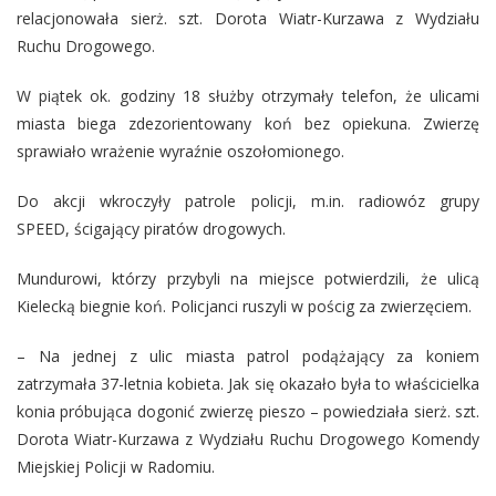
relacjonowała sierż. szt. Dorota Wiatr-Kurzawa z Wydziału
Ruchu Drogowego.
W piątek ok. godziny 18 służby otrzymały telefon, że ulicami
miasta biega zdezorientowany koń bez opiekuna. Zwierzę
sprawiało wrażenie wyraźnie oszołomionego.
Do akcji wkroczyły patrole policji, m.in. radiowóz grupy
SPEED, ścigający piratów drogowych.
Mundurowi, którzy przybyli na miejsce potwierdzili, że ulicą
Kielecką biegnie koń. Policjanci ruszyli w pościg za zwierzęciem.
– Na jednej z ulic miasta patrol podążający za koniem
zatrzymała 37-letnia kobieta. Jak się okazało była to właścicielka
konia próbująca dogonić zwierzę pieszo – powiedziała sierż. szt.
Dorota Wiatr-Kurzawa z Wydziału Ruchu Drogowego Komendy
Miejskiej Policji w Radomiu.