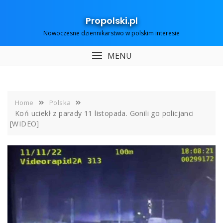
Skip
to
Propolski.pl
content
Nowoczesne dziennikarstwo w polskim interesie
MENU
Home
Polska
Koń uciekł z parady 11 listopada. Gonili go policjanci
[WIDEO]