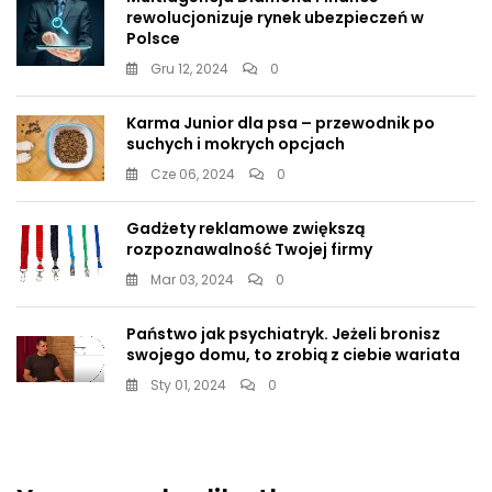
rewolucjonizuje rynek ubezpieczeń w
Polsce
Gru 12, 2024
0
Karma Junior dla psa – przewodnik po
suchych i mokrych opcjach
Cze 06, 2024
0
Gadżety reklamowe zwiększą
rozpoznawalność Twojej firmy
Mar 03, 2024
0
Państwo jak psychiatryk. Jeżeli bronisz
swojego domu, to zrobią z ciebie wariata
Sty 01, 2024
0