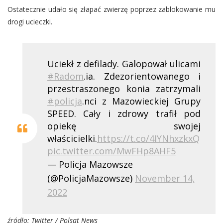
Ostatecznie udało się złapać zwierzę poprzez zablokowanie mu
drogi ucieczki.
Uciekł z defilady. Galopował ulicami
#Radom
.ia. Zdezorientowanego i
przestraszonego konia zatrzymali
#policja
.nci z Mazowieckiej Grupy
SPEED. Cały i zdrowy trafił pod
opiekę swojej
właścicielki.
https://t.co/4IYNhxzkxQ
pic.twitter.com/MwFHp8AHF5
— Policja Mazowsze
(@PolicjaMazowsze)
November 14,
2022
źródło: Twitter / Polsat News