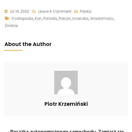
On
Lis 14, 2022
Leave A Comment
Polska
Tags
Koń
11 Listopada
,
Koń
,
Parada
,
Policja
,
Ucieczka
,
Wiadomości
,
Uciekł
Zwierzę
Z
Parady
About the Author
11
Listopada.
Gonili
Go
Policjanci
[WIDEO]
Piotr Krzemiński
Porażka autonomicznego samochodu. Zamiast się