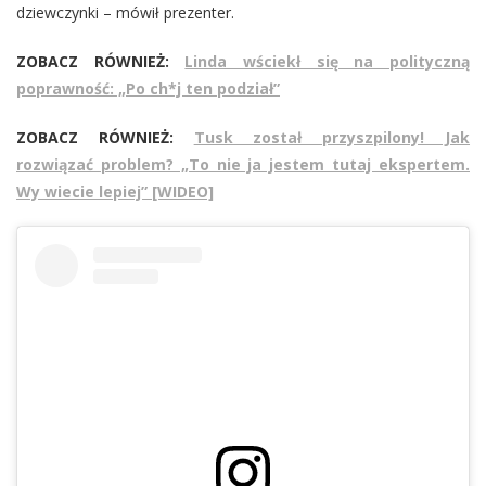
dziewczynki – mówił prezenter.
ZOBACZ RÓWNIEŻ:
Linda wściekł się na polityczną
poprawność: „Po ch*j ten podział”
ZOBACZ RÓWNIEŻ:
Tusk został przyszpilony! Jak
rozwiązać problem? „To nie ja jestem tutaj ekspertem.
Wy wiecie lepiej” [WIDEO]