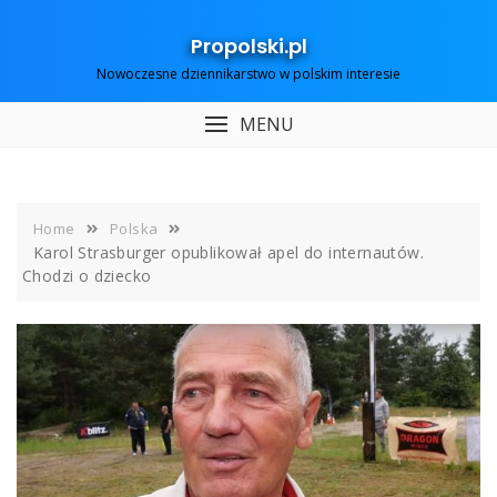
Skip
to
Propolski.pl
content
Nowoczesne dziennikarstwo w polskim interesie
MENU
Home
Polska
Karol Strasburger opublikował apel do internautów.
Chodzi o dziecko