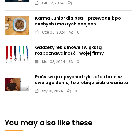
Gru 12, 2024
0
Karma Junior dla psa – przewodnik po
suchych i mokrych opcjach
Cze 06, 2024
0
Gadżety reklamowe zwiększą
rozpoznawalność Twojej firmy
Mar 03, 2024
0
Państwo jak psychiatryk. Jeżeli bronisz
swojego domu, to zrobią z ciebie wariata
Sty 01, 2024
0
You may also like these