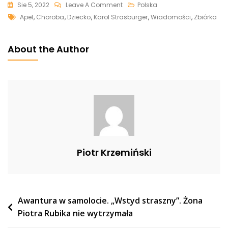
On
Sie 5, 2022
Leave A Comment
Polska
Tags
Karol
Apel
,
Choroba
,
Dziecko
,
Karol Strasburger
,
Wiadomości
,
Zbiórka
Strasburger
Opublikował
About the Author
Apel
Do
Internautów.
Chodzi
O
Dziecko
Piotr Krzemiński
Nawigacja
Awantura w samolocie. „Wstyd straszny”. Żona
Piotra Rubika nie wytrzymała
wpisu