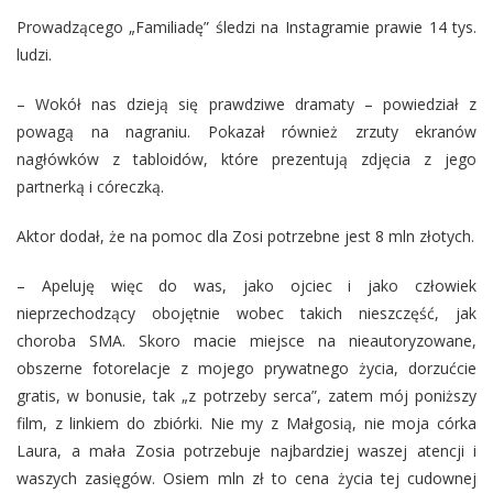
Prowadzącego „Familiadę” śledzi na Instagramie prawie 14 tys.
ludzi.
– Wokół nas dzieją się prawdziwe dramaty – powiedział z
powagą na nagraniu. Pokazał również zrzuty ekranów
nagłówków z tabloidów, które prezentują zdjęcia z jego
partnerką i córeczką.
Aktor dodał, że na pomoc dla Zosi potrzebne jest 8 mln złotych.
– Apeluję więc do was, jako ojciec i jako człowiek
nieprzechodzący obojętnie wobec takich nieszczęść, jak
choroba SMA. Skoro macie miejsce na nieautoryzowane,
obszerne fotorelacje z mojego prywatnego życia, dorzućcie
gratis, w bonusie, tak „z potrzeby serca”, zatem mój poniższy
film, z linkiem do zbiórki. Nie my z Małgosią, nie moja córka
Laura, a mała Zosia potrzebuje najbardziej waszej atencji i
waszych zasięgów. Osiem mln zł to cena życia tej cudownej