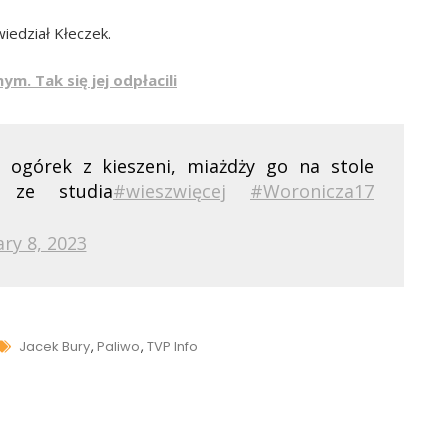
wiedział Kłeczek.
. Tak się jej odpłacili
ogórek z kieszeni, miażdży go na stole
 ze studia
#wieszwięcej
#Woronicza17
ary 8, 2023
Tags
Jacek Bury
,
Paliwo
,
TVP Info