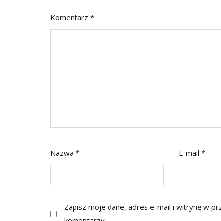
Komentarz
*
Nazwa
*
E-mail
*
Zapisz moje dane, adres e-mail i witrynę w p
komentarzy.