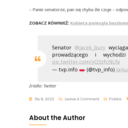
– Panie senatorze, pan się chyba źle czuje – odpo
ZOBACZ RÓWNIEŻ:
Kobieta pomogła bezdomnym
Senator
@jacek_bury
wyciąga 
prowadzącego i wychodzi
pic.twitter.com/yO3zfcNLfe
— tvp.info
(@tvp_info)
Janu
źródło: Twitter
On
Sty 8, 2023
Leave A Comment
Polska
„Jest
Pan
About the Author
Mendą”.