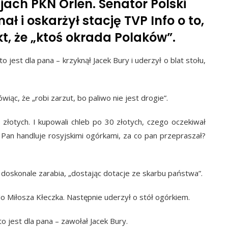
jach PKN Orlen. Senator Polski
ł i oskarżył stację TVP Info o to,
t, że „ktoś okrada Polaków”.
jest dla pana – krzyknął Jacek Bury i uderzył o blat stołu,
iąc, że „robi zarzut, bo paliwo nie jest drogie”.
0 złotych. I kupowali chleb po 30 złotych, czego oczekiwał
Pan handluje rosyjskimi ogórkami, za co pan przepraszał?
z doskonale zarabia, „dostając dotacje ze skarbu państwa”.
 do Miłosza Kłeczka. Następnie uderzył o stół ogórkiem.
 jest dla pana – zawołał Jacek Bury.