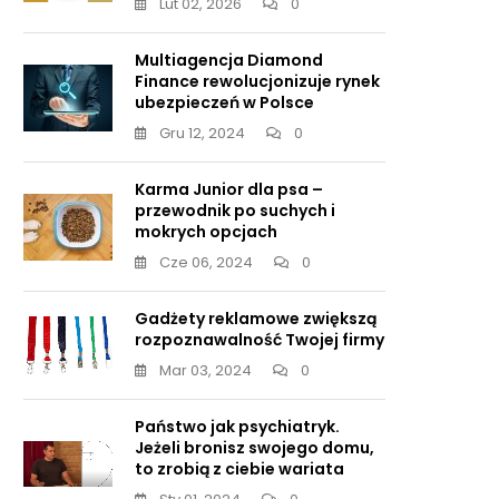
Lut 02, 2026
0
Multiagencja Diamond
Finance rewolucjonizuje rynek
ubezpieczeń w Polsce
Gru 12, 2024
0
Karma Junior dla psa –
przewodnik po suchych i
mokrych opcjach
Cze 06, 2024
0
Gadżety reklamowe zwiększą
rozpoznawalność Twojej firmy
Mar 03, 2024
0
Państwo jak psychiatryk.
Jeżeli bronisz swojego domu,
to zrobią z ciebie wariata