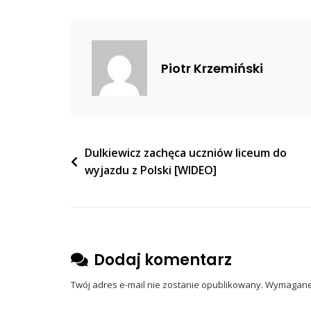
Jacek
Bury
Nie
Wytrzymał
Piotr Krzemiński
Na
Antenie
TVP
Info
[WIDEO]
Nawigacja
Dulkiewicz zachęca uczniów liceum do
wyjazdu z Polski [WIDEO]
wpisu
Dodaj komentarz
Twój adres e-mail nie zostanie opublikowany.
Wymagane 