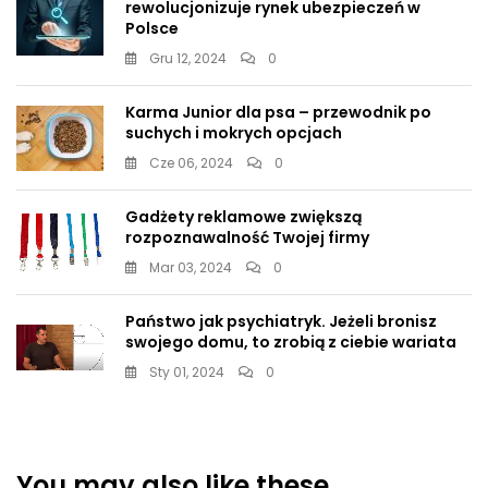
rewolucjonizuje rynek ubezpieczeń w
Polsce
Gru 12, 2024
0
Karma Junior dla psa – przewodnik po
suchych i mokrych opcjach
Cze 06, 2024
0
Gadżety reklamowe zwiększą
rozpoznawalność Twojej firmy
Mar 03, 2024
0
Państwo jak psychiatryk. Jeżeli bronisz
swojego domu, to zrobią z ciebie wariata
Sty 01, 2024
0
You may also like these