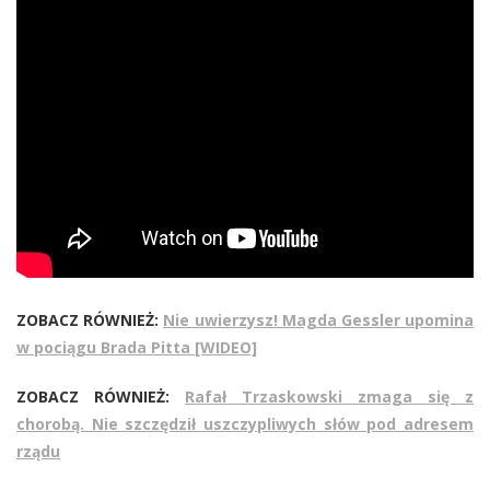
ZOBACZ RÓWNIEŻ:
Nie uwierzysz! Magda Gessler upomina
w pociągu Brada Pitta [WIDEO]
ZOBACZ RÓWNIEŻ:
Rafał Trzaskowski zmaga się z
chorobą. Nie szczędził uszczypliwych słów pod adresem
rządu