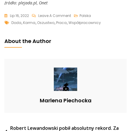
źródło: plejada.pl, Onet
On
Lip 16, 2022
Leave A Comment
Polska
Tags
Doda
Doda
,
Karma
,
Oszustwo
,
Praca
,
Współpracownicy
Odkryła,
Że
About the Author
Jej
Współpracownicy
Ją
Oszukali:
„Karma
Do
Nich
Wróci”
Marlena Piechocka
Nawigacja
Robert Lewandowski pobił absolutny rekord. Za