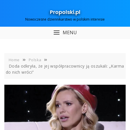
Skip
to
Propolski.pl
content
Nowoczesne dziennikarstwo w polskim interesie
MENU
Home
Polska
Doda odkryła, że jej współpracownicy ją oszukali: „Karma
do nich wróci”