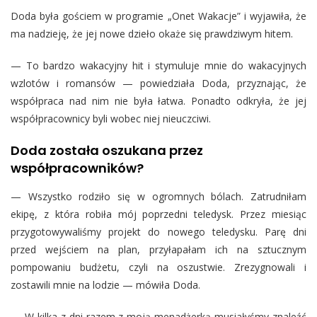
Doda była gościem w programie „Onet Wakacje” i wyjawiła, że
ma nadzieję, że jej nowe dzieło okaże się prawdziwym hitem.
— To bardzo wakacyjny hit i stymuluje mnie do wakacyjnych
wzlotów i romansów — powiedziała Doda, przyznając, że
współpraca nad nim nie była łatwa. Ponadto odkryła, że jej
współpracownicy byli wobec niej nieuczciwi.
Doda została oszukana przez
współpracowników?
— Wszystko rodziło się w ogromnych bólach. Zatrudniłam
ekipę, z która robiła mój poprzedni teledysk. Przez miesiąc
przygotowywaliśmy projekt do nowego teledysku. Parę dni
przed wejściem na plan, przyłapałam ich na sztucznym
pompowaniu budżetu, czyli na oszustwie. Zrezygnowali i
zostawili mnie na lodzie — mówiła Doda.
— W kilka z dni razem z moją menadżerką musiałyśmy znaleźć