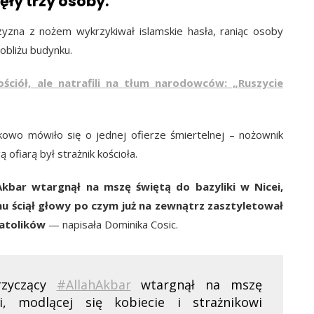
ęły trzy osoby.
zyzna z nożem wykrzykiwał islamskie hasła, raniąc osoby
obliżu budynku.
ściół, ale natrafili na tłum narodowców: „Ruszycie
tkowo mówiło się o jednej ofierze śmiertelnej – nożownik
ą ofiarą był strażnik kościoła.
Akbar wtargnął na mszę świętą do bazyliki w Nicei,
emu ściął głowy po czym już na zewnątrz zasztyletował
katolików
— napisała Dominika Cosic.
rzyczący
#AllahAkbar
wtargnął na mszę
, modlącej się kobiecie i strażnikowi