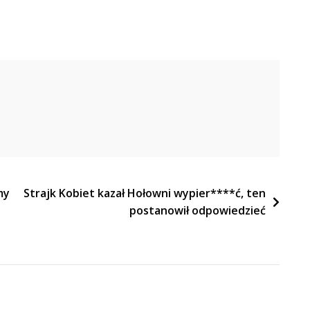
zm
my
Strajk Kobiet kazał Hołowni wypier****ć, ten
postanowił odpowiedzieć