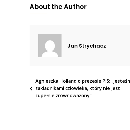
W
About the Author
Nicei.
Mer
Miasta:
Już
Dość,
Jan Strychacz
Francja
Musi
Zwalczyć
Islamofaszy
Nawigacja
Agnieszka Holland o prezesie PiS: „Jesteś
zakładnikami człowieka, który nie jest
wpisu
zupełnie zrównoważony”