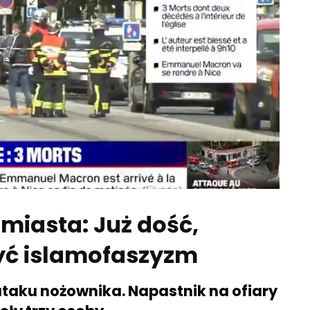
miasta: Już dość,
yć islamofaszyzm
ataku nożownika. Napastnik na ofiary