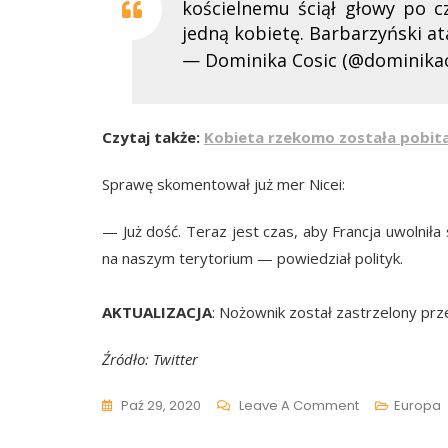
kościelnemu ściął głowy po c
jedną kobietę. Barbarzyński at
— Dominika Cosic (@dominika
Czytaj także:
Kobieta rzekomo została pobit
Sprawę skomentował już mer Nicei:
— Już dość. Teraz jest czas, aby Francja uwolniła
na naszym terytorium — powiedział polityk.
AKTUALIZACJA
: Nożownik został zastrzelony prz
Źródło: Twitter
On
Paź 29, 2020
Leave A Comment
Europa
Zamach