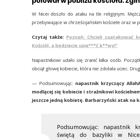
polował w pobliżu kościoła. Zgin
W Nicei doszło do ataku na tle religijnym. Mężc
przebywające w chrześcijańskim kościele oraz w p
Czytaj także:
Poznań: Chcieli zaatakować ko
Kościół, a będziecie spie***ć k**wy!”
Napastnikowi udało się zranić kilka osób. Począ
obciął głowę kobiecie, która nie zdołała uciec. Drug
— Podsumowując:
napastnik krzyczący Allah
modlącej się kobiecie i strażnikowi kościeln
jeszcze jedną kobietę. Barbarzyński atak na 
Podsumowując: napastnik k
świętą do bazyliki w Nicei