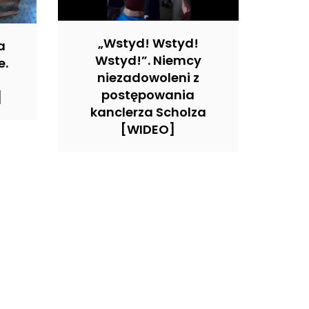
„Wstyd! Wstyd!
a
Wstyd!”. Niemcy
e.
niezadowoleni z
postępowania
]
kanclerza Scholza
[WIDEO]