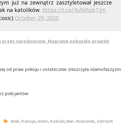
zym już na zewnątrz zasztyletował jeszcze
ak na katolików.
https://t.co/7uf6PpbTgK
cosic)
October 29, 2020
a przez narodowców. Nagranie pokazało prawdę
 się od praw pokoju i ostatecznie zniszczyła islamofaszyzm
ez policjantów
Tags
Atak
,
Francja
,
Islam
,
Kościół
,
Mer
,
Nożownik
,
Zamach