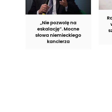
R
„Nie pozwolę na
eskalację”. Mocne
s
słowa niemieckiego
kanclerza