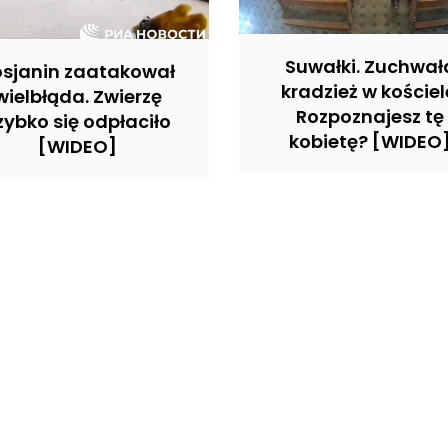
Suwałki. Zuchwał
osjanin zaatakował
kradzież w kościel
wielbłąda. Zwierzę
Rozpoznajesz tę
zybko się odpłaciło
kobietę? [WIDEO
[WIDEO]