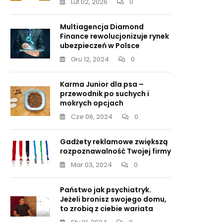
Lut 02, 2026
0
Multiagencja Diamond
Finance rewolucjonizuje rynek
ubezpieczeń w Polsce
Gru 12, 2024
0
Karma Junior dla psa –
przewodnik po suchych i
mokrych opcjach
Cze 06, 2024
0
Gadżety reklamowe zwiększą
rozpoznawalność Twojej firmy
Mar 03, 2024
0
Państwo jak psychiatryk.
Jeżeli bronisz swojego domu,
to zrobią z ciebie wariata