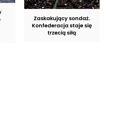
y
Zaskakujący sondaż.
e
Konfederacja staje się
trzecią siłą