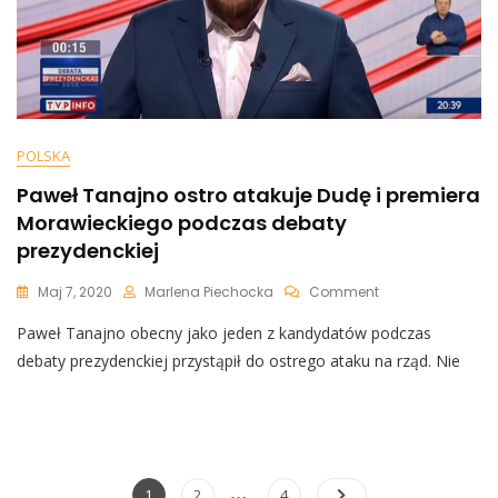
POLSKA
Paweł Tanajno ostro atakuje Dudę i premiera
Morawieckiego podczas debaty
prezydenckiej
On
Maj 7, 2020
Marlena Piechocka
Comment
Paweł
Paweł Tanajno obecny jako jeden z kandydatów podczas
Tanajno
Ostro
debaty prezydenckiej przystąpił do ostrego ataku na rząd. Nie
Atakuje
Dudę
I
Premiera
Morawieckiego
Podczas
Nawigacja
…
Page
Page
Page
1
2
4