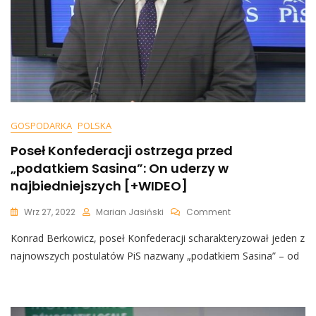
GOSPODARKA
POLSKA
Poseł Konfederacji ostrzega przed
„podatkiem Sasina”: On uderzy w
najbiedniejszych [+WIDEO]
On
Wrz 27, 2022
Marian Jasiński
Comment
Poseł
Konrad Berkowicz, poseł Konfederacji scharakteryzował jeden z
Konfederacji
Ostrzega
najnowszych postulatów PiS nazwany „podatkiem Sasina” – od
Przed
„podatkiem
Sasina”:
On