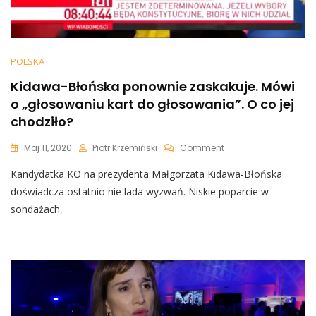
POLSKA
Kidawa-Błońska ponownie zaskakuje. Mówi
o „głosowaniu kart do głosowania”. O co jej
chodziło?
On
Maj 11, 2020
Piotr Krzemiński
Comment
Kidawa-
Kandydatka KO na prezydenta Małgorzata Kidawa-Błońska
Błońska
Ponownie
doświadcza ostatnio nie lada wyzwań. Niskie poparcie w
Zaskakuje.
sondażach,
Mówi
O
„głosowaniu
Kart
Do
Głosowania”.
O
Co