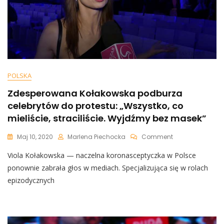
Jej
Chodziło?
POLSKA
Zdesperowana Kołakowska podburza
celebrytów do protestu: „Wszystko, co
mieliście, straciliście. Wyjdźmy bez masek”
On
Maj 10, 2020
Marlena Piechocka
Comment
Zdesperowana
Viola Kołakowska — naczelna koronasceptyczka w Polsce
Kołakowska
Podburza
ponownie zabrała głos w mediach. Specjalizująca się w rolach
Celebrytów
epizodycznych
Do
Protestu:
„Wszystko,
Co
Mieliście,