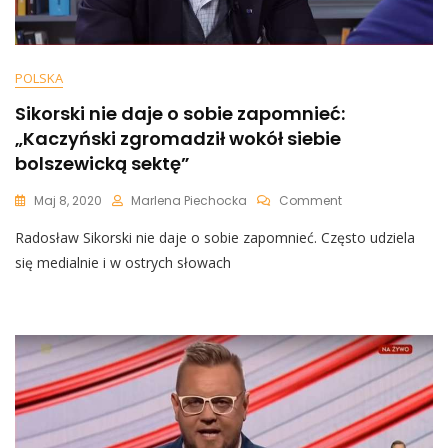
POLSKA
Sikorski nie daje o sobie zapomnieć:
„Kaczyński zgromadził wokół siebie
bolszewicką sektę”
On
Maj 8, 2020
Marlena Piechocka
Comment
Sikorski
Radosław Sikorski nie daje o sobie zapomnieć. Często udziela
Nie
Daje
się medialnie i w ostrych słowach
O
Sobie
Zapomnieć:
„Kaczyński
Zgromadził
Wokół
Siebie
Bolszewicką
Sektę”