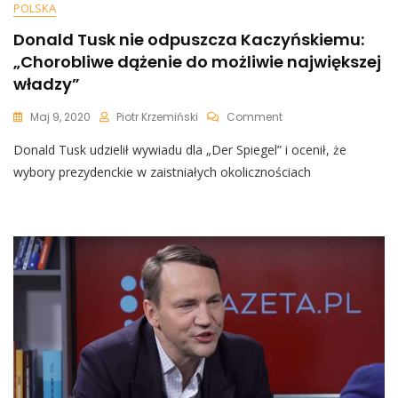
POLSKA
Donald Tusk nie odpuszcza Kaczyńskiemu:
„Chorobliwe dążenie do możliwie największej
władzy”
On
Maj 9, 2020
Piotr Krzemiński
Comment
Donald
Donald Tusk udzielił wywiadu dla „Der Spiegel” i ocenił, że
Tusk
Nie
wybory prezydenckie w zaistniałych okolicznościach
Odpuszcza
Kaczyńskiemu:
„Chorobliwe
Dążenie
Do
Możliwie
Największej
Władzy”