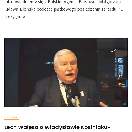
Jak dowiadujemy się z Polskiej Agencji Prasowej, Małgorzata
Waltz
Apeluje:
Kidawa-Błońska podczas piątkowego posiedzenia zarządu PO
Nie
zrezygnuje
Wolno
Oddać
Warszawy
Komisarzowi
Z
PiS
POLSKA
Lech Wałęsa o Władysławie Kosiniaku-