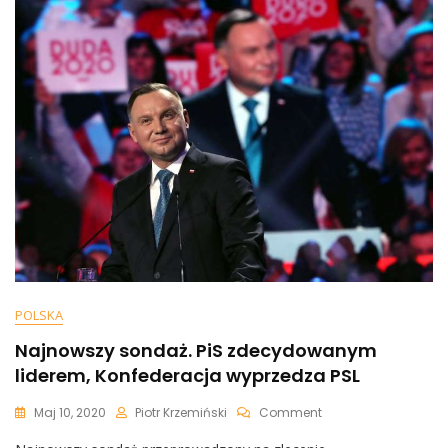
Straciliście.
Wyjdźmy
Bez
Masek”
POLSKA
Najnowszy sondaż. PiS zdecydowanym
liderem, Konfederacja wyprzedza PSL
On
Maj 10, 2020
Piotr Krzemiński
Comment
Najnowszy