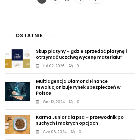
Debaty
po
Prezydenckiej
wpisach
OSTATNIE
Skup platyny – gdzie sprzedać platynę i
otrzymać uczciwą wycenę materiału?
Lut 02, 2026
0
Multiagencja Diamond Finance
rewolucjonizuje rynek ubezpieczeń w
Polsce
Gru 12, 2024
0
Karma Junior dla psa – przewodnik po
suchych i mokrych opcjach
Cze 06, 2024
0