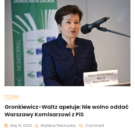
Uderzy
W
Najbiedniejszych
[+WIDEO]
POLSKA
Gronkiewicz-Waltz apeluje: Nie wolno oddać
Warszawy Komisarzowi z PiS
On
Maj 14, 2020
Marlena Piechocka
Comment
Gronkiewicz-