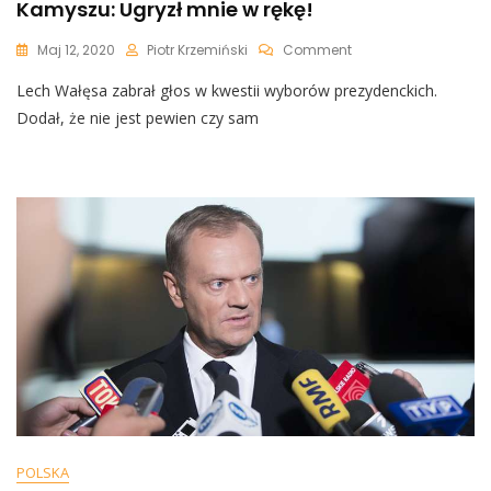
Kamyszu: Ugryzł mnie w rękę!
On
Maj 12, 2020
Piotr Krzemiński
Comment
Lech
Lech Wałęsa zabrał głos w kwestii wyborów prezydenckich.
Wałęsa
O
Dodał, że nie jest pewien czy sam
Władysławie
Kosiniaku-
Kamyszu:
Ugryzł
Mnie
W
Rękę!
POLSKA