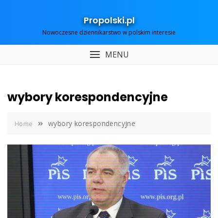
Skip
to
Propolski.pl
content
Nowoczesne dziennikarstwo w polskim interesie
MENU
wybory korespondencyjne
wybory korespondencyjne
Home