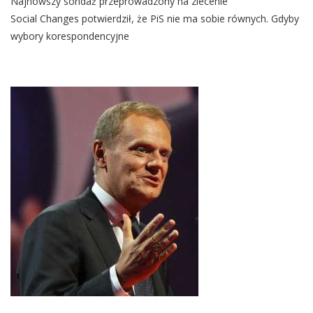
Najnowszy sondaż przeprowadzony na zlecenie
Sondaż.
PiS
Social Changes potwierdził, że PiS nie ma sobie równych. Gdyby
Zdecydowanym
wybory korespondencyjne
Liderem,
Konfederacja
Wyprzedza
PSL