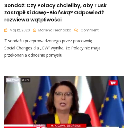
Sondaż: Czy Polacy chcieliby, aby Tusk
zastąpił Kidawę-Błońską? Odpowiedź
rozwiewa wątpliwości
On
Maj 12, 2020
Marlena Piechocka
Comment
Sondaż:
Z sondażu przeprowadzonego przez pracownię
Czy
Polacy
Social Changes dla „GW” wynika, że Polacy nie mają
Chcieliby,
przekonania odnośnie pomysłu
Aby
Tusk
Zastąpił
Kidawę-
Błońską?
Odpowiedź
Rozwiewa
Wątpliwości