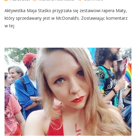
Aktywistka
Aktywistka Maja Staśko przyjrzała się zestawowi rapera Maty,
Maja
Staśko
który sprzedawany jest w McDonald’s. Zostawiając komentarz
Rzuciła
w tej
Jedzeniem.
Szybko
Się
Zreflektowała
[WIDEO]