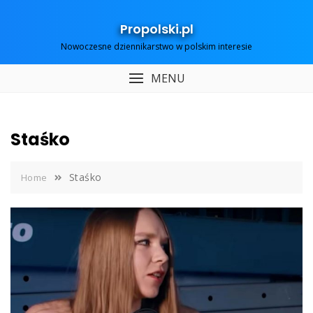
Skip
to
Propolski.pl
content
Nowoczesne dziennikarstwo w polskim interesie
MENU
Staśko
Staśko
Home