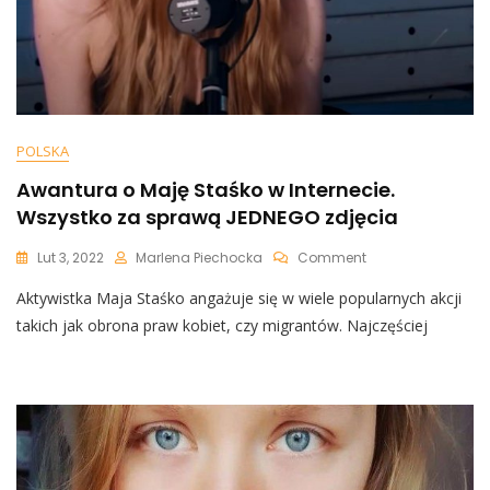
POLSKA
Awantura o Maję Staśko w Internecie.
Wszystko za sprawą JEDNEGO zdjęcia
On
Lut 3, 2022
Marlena Piechocka
Comment
Awantura
Aktywistka Maja Staśko angażuje się w wiele popularnych akcji
O
Maję
takich jak obrona praw kobiet, czy migrantów. Najczęściej
Staśko
W
Internecie.
Wszystko
Za
Sprawą
JEDNEGO
Zdjęcia