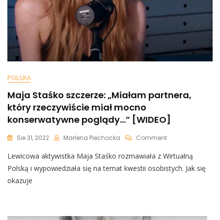
POLSKA
Maja Staśko szczerze: „Miałam partnera,
który rzeczywiście miał mocno
konserwatywne poglądy…” [WIDEO]
On
Sie 31, 2022
Marlena Piechocka
Comment
Maja
Lewicowa aktywistka Maja Staśko rozmawiała z Wirtualną
Staśko
Szczerze:
Polską i wypowiedziała się na temat kwestii osobistych. Jak się
„Miałam
okazuje
Partnera,
Który
Rzeczywiście
Miał