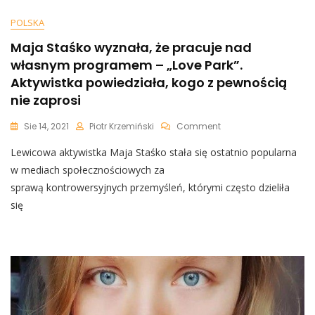
POLSKA
Maja Staśko wyznała, że pracuje nad
własnym programem – „Love Park”.
Aktywistka powiedziała, kogo z pewnością
nie zaprosi
On
Sie 14, 2021
Piotr Krzemiński
Comment
Maja
Lewicowa aktywistka Maja Staśko stała się ostatnio popularna
Staśko
Wyznała,
w mediach społecznościowych za
Że
sprawą kontrowersyjnych przemyśleń, którymi często dzieliła
Pracuje
się
Nad
Własnym
Programem
–
„Love
Park”.
Aktywistka
Powiedziała,
Kogo