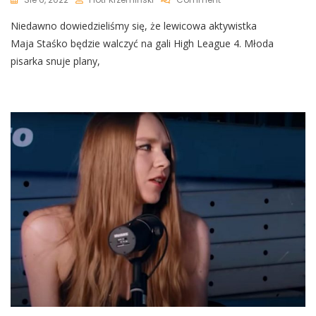
Gala
Niedawno dowiedzieliśmy się, że lewicowa aktywistka
High
League
Maja Staśko będzie walczyć na gali High League 4. Młoda
4:
pisarka snuje plany,
Maja
Staśko
Snuje
Plany,
Z
Kim
Chciałaby
Walczyć.
Wskazała
Dwie
Osoby