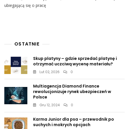
Zatrudnić
ubiegającą się o pracę
Aktywistki
Strajku
Kobiet.
Broniąca
Ją
Maja
Staśko
OSTATNIE
Została
Zmiażdżona:
„Nie
Skup platyny – gdzie sprzedać platynę i
Chce
otrzymać uczciwą wycenę materiału?
Mieć
Lut 02, 2026
0
Do
Czynienia
Z
Multiagencja Diamond Finance
Debilami”
rewolucjonizuje rynek ubezpieczeń w
Polsce
Gru 12, 2024
0
Karma Junior dla psa – przewodnik po
suchych i mokrych opcjach