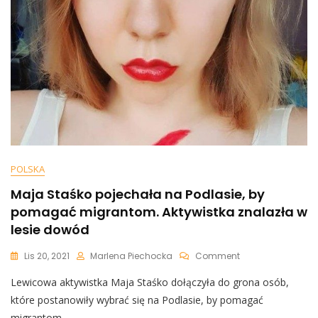
POLSKA
Maja Staśko pojechała na Podlasie, by
pomagać migrantom. Aktywistka znalazła w
lesie dowód
On
Lis 20, 2021
Marlena Piechocka
Comment
Maja
Lewicowa aktywistka Maja Staśko dołączyła do grona osób,
Staśko
Pojechała
które postanowiły wybrać się na Podlasie, by pomagać
Na
migrantom.