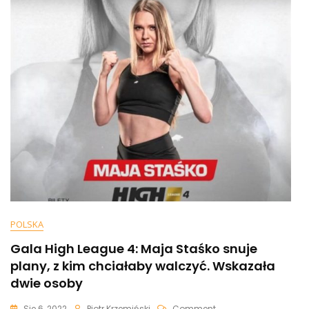
Mocno
Konserwatywne
Poglądy…”
[WIDEO]
POLSKA
Gala High League 4: Maja Staśko snuje
plany, z kim chciałaby walczyć. Wskazała
dwie osoby
On
Sie 6, 2022
Piotr Krzemiński
Comment