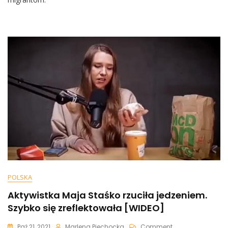
Podlasie,
By
Pomagać
Migrantom.
Aktywistka
Znalazła
W
Lesie
Dowód
POLSKA
Aktywistka Maja Staśko rzuciła jedzeniem.
Szybko się zreflektowała [WIDEO]
On
Paź 21, 2021
Marlena Piechocka
Comment