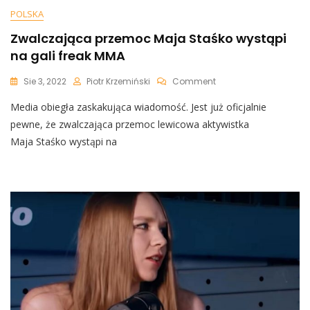
POLSKA
Zwalczająca przemoc Maja Staśko wystąpi
na gali freak MMA
On
Sie 3, 2022
Piotr Krzemiński
Comment
Zwalczająca
Media obiegła zaskakująca wiadomość. Jest już oficjalnie
Przemoc
Maja
pewne, że zwalczająca przemoc lewicowa aktywistka
Staśko
Maja Staśko wystąpi na
Wystąpi
Na
Gali
Freak
MMA