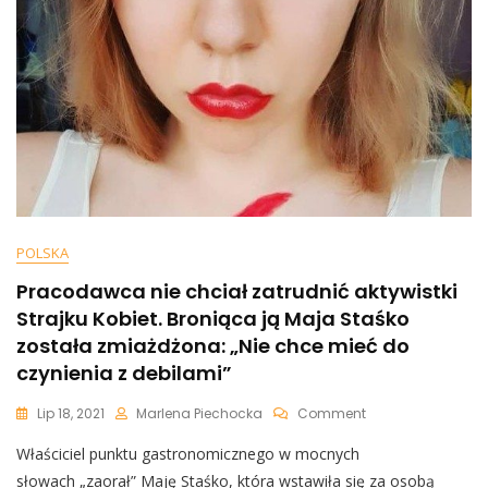
Z
Pewnością
Nie
Zaprosi
POLSKA
Pracodawca nie chciał zatrudnić aktywistki
Strajku Kobiet. Broniąca ją Maja Staśko
została zmiażdżona: „Nie chce mieć do
czynienia z debilami”
On
Lip 18, 2021
Marlena Piechocka
Comment
Pracodawca
Właściciel punktu gastronomicznego w mocnych
Nie
Chciał
słowach „zaorał” Maję Staśko, która wstawiła się za osobą