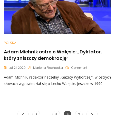
Do
Bałtyku”
POLSKA
Adam Michnik ostro o Wałęsie: „Dyktator,
który zniszczy demokrację”
On
Lut 21, 2020
Marlena Piechocka
Comment
Adam
Adam Michnik, redaktor naczelny „Gazety Wyborczej”, w ostrych
Michnik
Ostro
słowach wypowiedział się o Lechu Wałęsie. Jeszcze w 1990
O
Wałęsie:
„Dyktator,
Który
Zniszczy
Demokrację”
Nawigacja
…
Page
Page
Page
Page
1
5
6
7