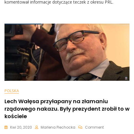
Byłym
komentował informacje dotyczące teczek z okresu PRL.
Prezydencie:
„Traktują
Lecha
Wałęsę
Jako
Niepełnosprawn
Umysłowo
D*****”
POLSKA
Lech Wałęsa przyłapany na złamaniu
rządowego nakazu. Były prezydent zrobił to w
kościele
On
Kwi 20, 2020
Marlena Piechocka
Comment
Lech