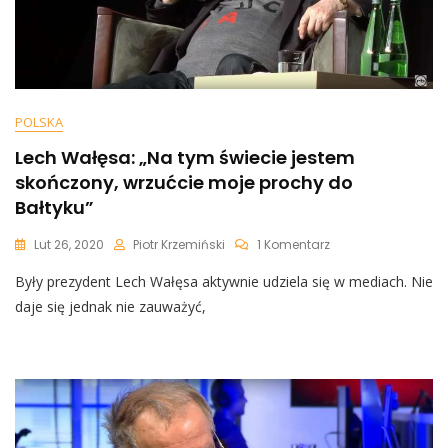
POLSKA
Lech Wałęsa: „Na tym świecie jestem
skończony, wrzućcie moje prochy do
Bałtyku”
Do
Lut 26, 2020
Piotr Krzemiński
1 Komentarz
Lech
Były prezydent Lech Wałęsa aktywnie udziela się w mediach. Nie
Wałęsa:
„Na
daje się jednak nie zauważyć,
Tym
Świecie
Jestem
Skończony,
Wrzućcie
Moje
Prochy