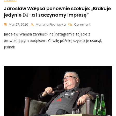
Jarosław Wałęsa ponownie szokuje: „Brakuje
jedynie DJ-a i zaczynamy imprezę”
On
Mar 27, 2020
Marlena Piechocka
Comment
Jarosław
Jarosław Wałęsa zamieścił na Instagramie zdjęcie z
Wałęsa
Ponownie
prowokującym podpisem. Chwilę później szybko je usunął,
Szokuje:
jednak
„Brakuje
Jedynie
DJ-
A
I
Zaczynamy
Imprezę”