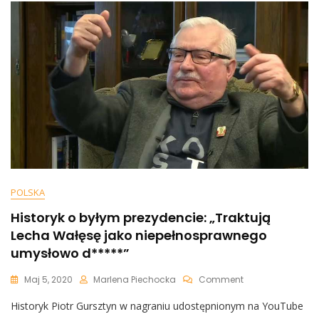
Samobójstwo:
„Współczuję
Mu”
POLSKA
Historyk o byłym prezydencie: „Traktują
Lecha Wałęsę jako niepełnosprawnego
umysłowo d*****”
On
Maj 5, 2020
Marlena Piechocka
Comment
Historyk
Historyk Piotr Gursztyn w nagraniu udostępnionym na YouTube
O