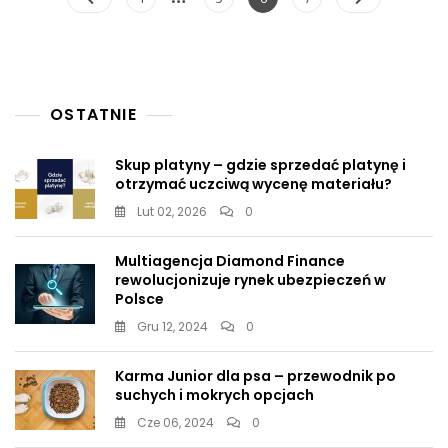
po
wpisach
OSTATNIE
Skup platyny – gdzie sprzedać platynę i
otrzymać uczciwą wycenę materiału?
Lut 02, 2026
0
Multiagencja Diamond Finance
rewolucjonizuje rynek ubezpieczeń w
Polsce
Gru 12, 2024
0
Karma Junior dla psa – przewodnik po
suchych i mokrych opcjach
Cze 06, 2024
0