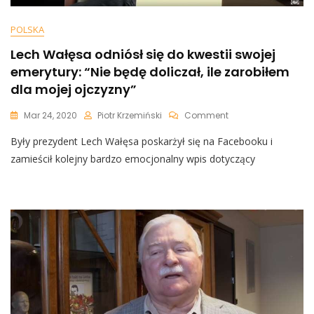
POLSKA
Lech Wałęsa odniósł się do kwestii swojej
emerytury: “Nie będę doliczał, ile zarobiłem
dla mojej ojczyzny”
On
Mar 24, 2020
Piotr Krzemiński
Comment
Lech
Były prezydent Lech Wałęsa poskarżył się na Facebooku i
Wałęsa
Odniósł
zamieścił kolejny bardzo emocjonalny wpis dotyczący
Się
Do
Kwestii
Swojej
Emerytury:
“Nie
Będę
Doliczał,
Ile
Zarobiłem
Dla