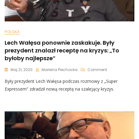
POLSKA
Lech Wałęsa ponownie zaskakuje. Były
prezydent znalazł receptę na kryzys: „To
byłoby najlepsze”
On
Maj 21, 2020
Marlena Piechocka
Comment
Lech
Były prezydent Lech Wałęsa podczas rozmowy z „Super
Wałęsa
Ponownie
Expressem” zdradził nową receptę na szalejący kryzys.
Zaskakuje.
Były
Prezydent
Znalazł
Receptę
Na
Kryzys:
„To