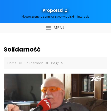
Skip
to
Propolski.pl
content
Nowoczesne dziennikarstwo w polskim interesie
MENU
Solidarność
Page 6
Home
Solidarność