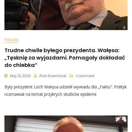
Byłoby
Najlepsze”
POLSKA
Trudne chwile byłego prezydenta. Wałęsa:
„Tęsknię za wyjazdami. Pomagały dokładać
do chlebka”
On
Maj 13, 2020
Piotr Krzemiński
Comment
Trudne
Były prezydent Lech Wałęsa udzielił wywiadu dla „Faktu”. Polityk
Chwile
Byłego
rozmawiał na temat przykrych skutków epidemii
Prezydenta.
Wałęsa:
„Tęsknię
Za
Wyjazdami.
Pomagały
Dokładać