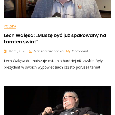
Mojej
Ojczyzny”
POLSKA
Lech Wałęsa: „Muszę być już spakowany na
tamten świat”
On
Mar 5, 2020
Marlena Piechocka
Comment
Lech
Lech Wałęsa dramatyzuje ostatnio bardziej niż zwykle. Były
Wałęsa:
„Muszę
prezydent w swoich wypowiedziach często porusza temat
Być
Już
Spakowany
Na
Tamten
Świat”