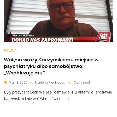
Do
Chlebka”
POLSKA
Wałęsa wróży Kaczyńskiemu miejsce w
psychiatryku albo samobójstwo:
„Współczuję mu”
On
Maj 13, 2020
Marlena Piechocka
Comment
Wałęsa
Były prezydent Lech Wałęsa rozmawiał z „Faktem” o Jarosławie
Wróży
Kaczyńskiemu
Kaczyńskim i nie wróżył mu świetlanej
Miejsce
W
Psychiatryku
Albo