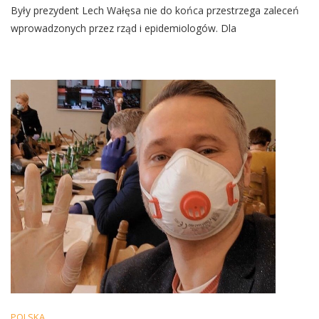
Były prezydent Lech Wałęsa nie do końca przestrzega zaleceń
Wałęsa
Przyłapany
wprowadzonych przez rząd i epidemiologów. Dla
Na
Złamaniu
Rządowego
Nakazu.
Były
Prezydent
Zrobił
To
W
Kościele
POLSKA