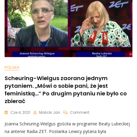
Nie
Wytrzymał
I
Zacytował
Orwella
POLSKA
Scheuring-Wielgus zaorana jednym
pytaniem. „Mówi o sobie pani, że jest
feministką…” Po drugim pytaniu nie było co
zbierać
On
Cze 4, 2021
Malicki Jan
Comment
Scheuring-
Joanna Scheuring-Wielgus gościła w programie Beaty Lubeckiej
Wielgus
Zaorana
na antenie Radia ZET. Posłanka Lewicy pytana była
Jednym