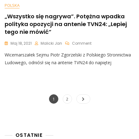
POLSKA
„Wszystko się nagrywa”. Potężna wpadka
polityka opozycji na antenie TVN24: „Lepiej
tego nie mówić”
On
Maj 18, 2021
Malicki Jan
Comment
„Wszystko
Wicemarszałek Sejmu Piotr Zgorzelski z Polskiego Stronnictwa
Się
Nagrywa”.
Ludowego, odniósł się na antenie TVN24 do napiętej
Potężna
Wpadka
Polityka
Opozycji
Na
Antenie
Nawigacja
Page
Page
1
2
TVN24:
po
„Lepiej
Tego
wpisach
Nie
Mówić”
OSTATNIE