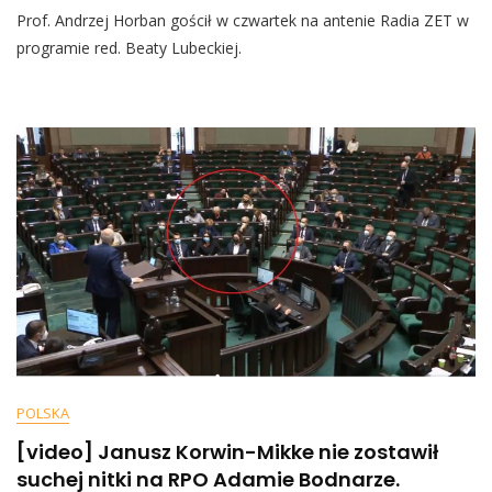
Prof. Andrzej Horban gościł w czwartek na antenie Radia ZET w
Andrzej
Horban
programie red. Beaty Lubeckiej.
Na
Pasku
Koncernów
Farmaceutycznych?
Nagranie
Z
Radia
ZET
Rozwiewa
Wątpliwości,
Zrobiło
Się
Niezręcznie
POLSKA
[video] Janusz Korwin-Mikke nie zostawił
suchej nitki na RPO Adamie Bodnarze.