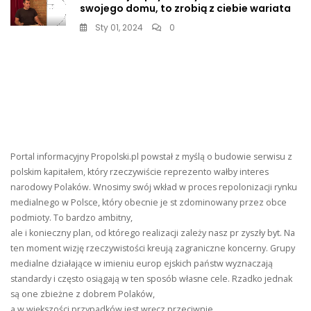
swojego domu, to zrobią z ciebie wariata
Sty 01, 2024
0
Portal informacyjny Propolski.pl powstał z myślą o budowie serwisu z
polskim kapitałem, który rzeczywiście reprezento wałby interes
narodowy Polaków. Wnosimy swój wkład w proces repolonizacji rynku
medialnego w Polsce, który obecnie je st zdominowany przez obce
podmioty. To bardzo ambitny,
ale i konieczny plan, od którego realizacji zależy nasz pr zyszły byt. Na
ten moment wizję rzeczywistości kreują zagraniczne koncerny. Grupy
medialne działające w imieniu europ ejskich państw wyznaczają
standardy i często osiągają w ten sposób własne cele. Rzadko jednak
są one zbieżne z dobrem Polaków,
a w większości przypadków jest wręcz przeciwnie.