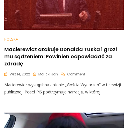
POLSKA
Macierewicz atakuje Donalda Tuska i grozi
mu sądzeniem: Powinien odpowiadać za
zdradę
On
Wrz 14, 2022
Malicki Jan
Comment
Macierewicz
Macierewicz wystąpił na antenie „Gościa Wydarzeń” w telewizji
Atakuje
Donalda
publicznej. Poseł PiS podtrzymuje narrację, w której
Tuska
I
Grozi
Mu
Sądzeniem:
Powinien