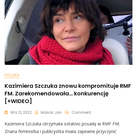
Odpowiadać
Za
Zdradę
POLSKA
Kazimiera Szczuka znowu kompromituje RMF
FM. Zarekomendowała… konkurencję
[+WIDEO]
On
Wrz 12, 2022
Malicki Jan
Comment
Kazimiera
Kazimiera Szczuka otrzymała ostatnio posadę w RMF FM.
Szczuka
Znowu
Znana feministka i publicystka miała zapewne przyczynić
Kompromituje