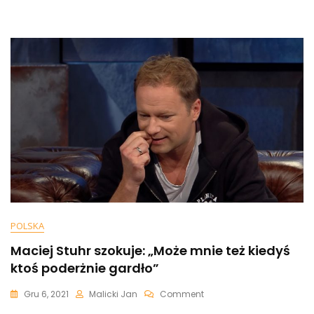
RMF
FM.
Zarekomendowała…
Konkurencję
[+WIDEO]
POLSKA
Maciej Stuhr szokuje: „Może mnie też kiedyś
ktoś poderżnie gardło”
On
Gru 6, 2021
Malicki Jan
Comment
Maciej