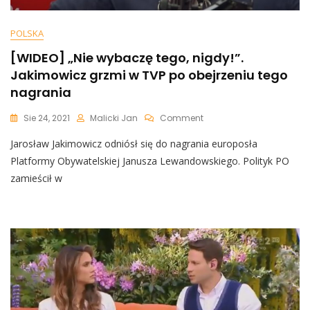
POLSKA
[WIDEO] „Nie wybaczę tego, nigdy!”.
Jakimowicz grzmi w TVP po obejrzeniu tego
nagrania
On
Sie 24, 2021
Malicki Jan
Comment
[WIDEO]
Jarosław Jakimowicz odniósł się do nagrania europosła
„Nie
Wybaczę
Platformy Obywatelskiej Janusza Lewandowskiego. Polityk PO
Tego,
zamieścił w
Nigdy!”.
Jakimowicz
Grzmi
W
TVP
Po
Obejrzeniu
Tego
Nagrania