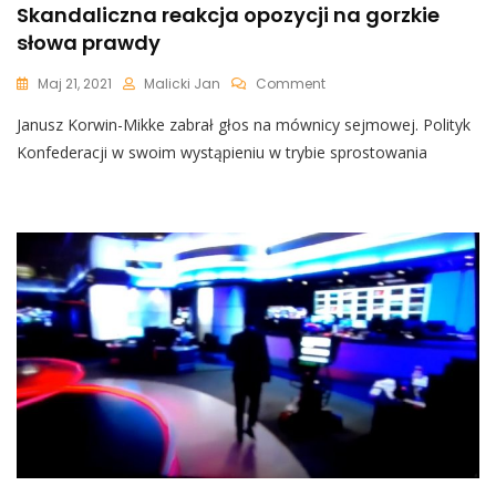
Skandaliczna reakcja opozycji na gorzkie
słowa prawdy
On
Maj 21, 2021
Malicki Jan
Comment
[video]
Janusz Korwin-Mikke zabrał głos na mównicy sejmowej. Polityk
Janusz
Korwin-
Konfederacji w swoim wystąpieniu w trybie sprostowania
Mikke
Nie
Zostawił
Suchej
Nitki
Na
RPO
Adamie
Bodnarze.
Skandaliczna
Reakcja
Opozycji
Na
Gorzkie
Słowa
Prawdy