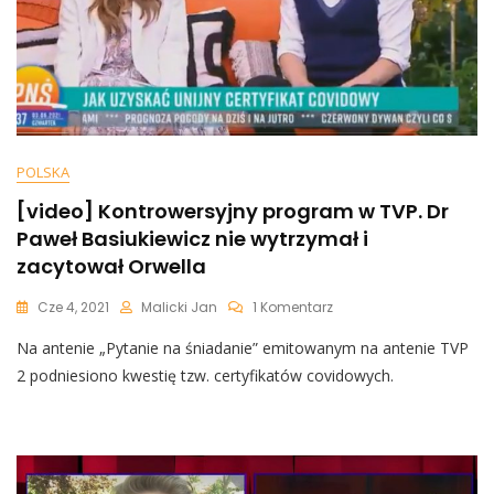
POLSKA
[video] Kontrowersyjny program w TVP. Dr
Paweł Basiukiewicz nie wytrzymał i
zacytował Orwella
Do
Cze 4, 2021
Malicki Jan
1 Komentarz
[video]
Na antenie „Pytanie na śniadanie” emitowanym na antenie TVP
Kontrowersyjny
Program
2 podniesiono kwestię tzw. certyfikatów covidowych.
W
TVP.
Dr
Paweł
Basiukiewicz