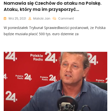
Namawia się Czechów do ataku na Polskę.
Ataku, który ma im przysporzyć…
On
Wrz 25, 2021
Malicki Jan
Comment
„Polska
W poniedziałek Trybunał Sprawiedliwości postanowił, że Polska
Ma
Płacić
będzie musiała płacić 500 tys. euro dziennie za
Komisji
Europejskiej.
Namawia
Się
Czechów
Do
Ataku
Na
Polskę.
Ataku,
Który
Ma
Im
Przysporzyć…