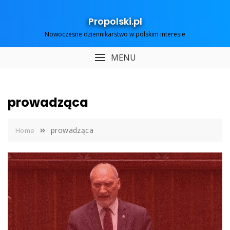
Skip
to
Propolski.pl
content
Nowoczesne dziennikarstwo w polskim interesie
MENU
prowadząca
prowadząca
Home