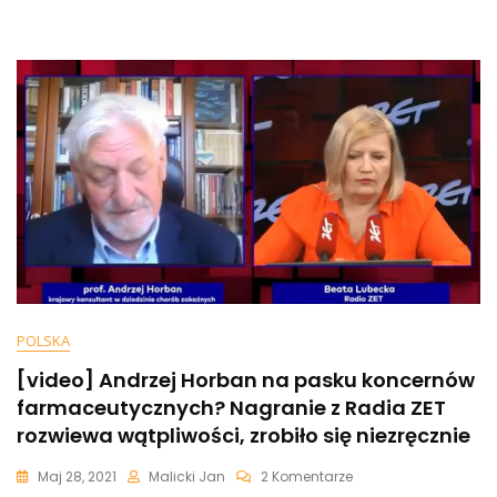
Pytaniem.
„Mówi
O
Sobie
Pani,
Że
Jest
Feministką…”
Po
Drugim
Pytaniu
Nie
Było
Co
Zbierać
POLSKA
[video] Andrzej Horban na pasku koncernów
farmaceutycznych? Nagranie z Radia ZET
rozwiewa wątpliwości, zrobiło się niezręcznie
Do
Maj 28, 2021
Malicki Jan
2 Komentarze
[video]