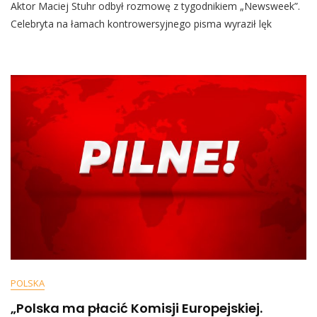
Aktor Maciej Stuhr odbył rozmowę z tygodnikiem „Newsweek”.
Stuhr
Szokuje:
Celebryta na łamach kontrowersyjnego pisma wyraził lęk
„Może
Mnie
Też
Kiedyś
Ktoś
Poderżnie
Gardło”
POLSKA
„Polska ma płacić Komisji Europejskiej.