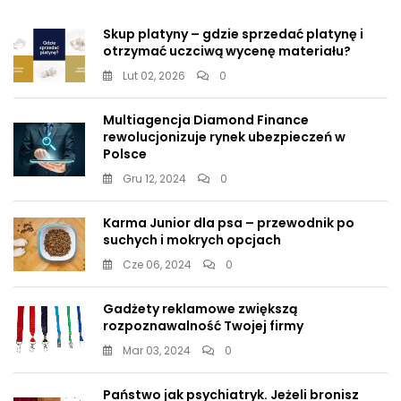
Skup platyny – gdzie sprzedać platynę i
otrzymać uczciwą wycenę materiału?
Lut 02, 2026
0
Multiagencja Diamond Finance
rewolucjonizuje rynek ubezpieczeń w
Polsce
Gru 12, 2024
0
Karma Junior dla psa – przewodnik po
suchych i mokrych opcjach
Cze 06, 2024
0
Gadżety reklamowe zwiększą
rozpoznawalność Twojej firmy
Mar 03, 2024
0
Państwo jak psychiatryk. Jeżeli bronisz