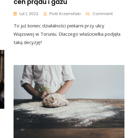
cen prądu i gazu
Drożdżówkę
I
On
Lut 1, 2022
Piotr Krzemiński
Comment
3
Najstarsza
Chleby.
To już koniec działalności piekarni przy ulicy
Piekarnia
Ten
W
Paragon
Wiązowej w Toruniu. Dlaczego właścicielka podjęła
Toruniu
Go
taką decyzję?
Kończy
Przeraził
Działalność.
Przedsiębio
Cierpią
Za
Sprawą
Cen
Prądu
I
Gazu