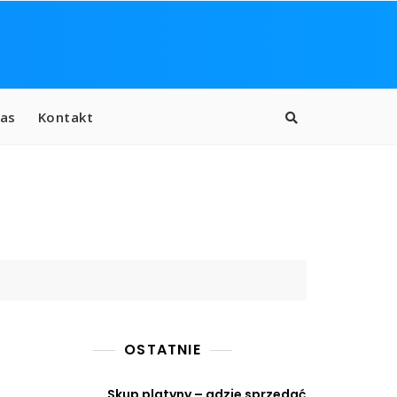
as
Kontakt
OSTATNIE
Skup platyny – gdzie sprzedać