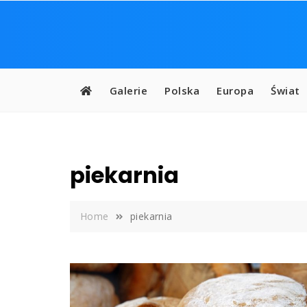
Skip
to
content
Galerie
Polska
Europa
Świat
piekarnia
Home
piekarnia