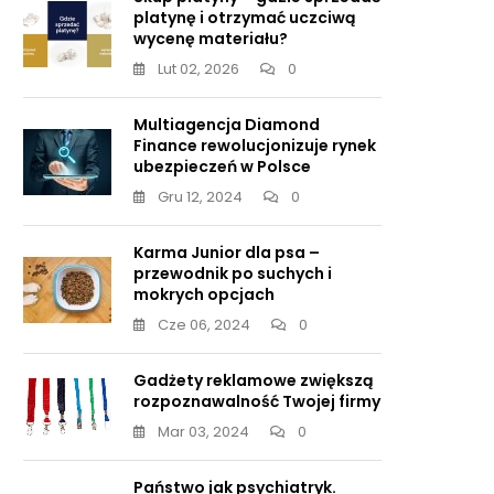
platynę i otrzymać uczciwą
wycenę materiału?
Lut 02, 2026
0
Multiagencja Diamond
Finance rewolucjonizuje rynek
ubezpieczeń w Polsce
Gru 12, 2024
0
Karma Junior dla psa –
przewodnik po suchych i
mokrych opcjach
Cze 06, 2024
0
Gadżety reklamowe zwiększą
ny
rozpoznawalność Twojej firmy
Mar 03, 2024
0
nków
Państwo jak psychiatryk.