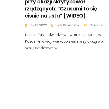
przy okazji skrytykował
rządzących: “Czasami to się
ciśnie na usta” [WIDEO]
O
Sty 18, 2022
Piotr Krzemiński
Comment
D
Donald Tusk odwiedził we wtorek piekarnię w
Tu
Od
Kościanie w woj. wielkopolskim i przy okazji wbił
Pi
szpilę rządzącym w
I
Pr
Ok
Sk
R
“
T
Si
Ci
N
Us
[