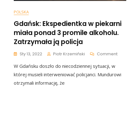
POLSKA
Gdańsk: Ekspedientka w piekarni
miała ponad 3 promile alkoholu.
n
onald
Zatrzymała ją policja
sk
wiedził
On
Sty 13, 2022
Piotr Krzemiński
Comment
ekarnię
Gdańsk:
W Gdańsku doszło do niecodziennej sytuacji, w
Ekspedien
zy
W
której musieli interweniować policjanci. Mundurowi
azji
Piekarni
rytykował
otrzymali informację, że
Miała
ządzących:
Ponad
Czasami
3
o
Promile
ę
Alkoholu.
śnie
Zatrzymał
a
Ją
ta”
Policja
WIDEO]