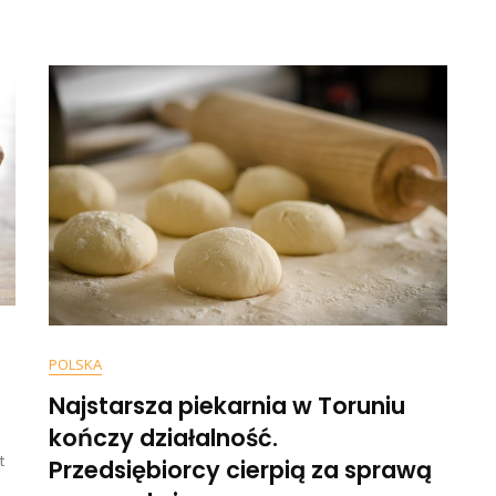
Piekarn
Chleb
Znalazł
Po
Się
12
Na
Złotych”
Skraju
Bankru
POLSKA
Najstarsza piekarnia w Toruniu
kończy działalność.
On
t
Przedsiębiorcy cierpią za sprawą
Kupił