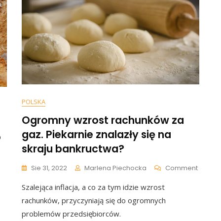
POLSKA
Ogromny wzrost rachunków za
gaz. Piekarnie znalazły się na
o
skraju bankructwa?
On
Sie 31, 2022
Marlena Piechocka
Comment
On
Ogrom
Nadciąga
Szalejąca inflacja, a co za tym idzie wzrost
Wzrost
Katastrofa?
Rachu
„Spektakularne
rachunków, przyczyniają się do ogromnych
Za
Bankructwa
problemów przedsiębiorców.
Gaz.
Albo