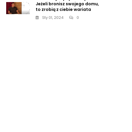
ie
Jeżeli bronisz swojego domu,
y
to zrobią z ciebie wariata
Sty 01, 2024
0
ctwa?