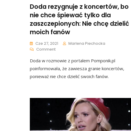
Doda rezygnuje z koncertów, bo
nie chce śpiewać tylko dla
zaszczepionych: Nie chcę dzielić
moich fanów
Cze 27, 2021
Marlena Piechocka
On
Comment
Doda
Doda w rozmowie z portalem Pomponik.pl
Rezygnuje
Z
poinformowała, że zawiesza granie koncertów,
Koncertów,
ponieważ nie chce dzielić swoich fanów.
Bo
Nie
Chce
Śpiewać
Tylko
Dla
Zaszczepionych:
Nie
Chcę
Dzielić