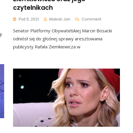
czytelnikach
ska
ganda
On
Paź 5, 2021
Malicki Jan
Comment
olona
Skandaliczne
Senator Platformy Obywatelskiej Marcin Bosacki
Słowa
i
Senatora
odniósł się do głośnej sprawy aresztowania
Platformy
publicysty Rafała Ziemkiewicza w
Obywatelskiej
O
Rafale
Ziemkiewiczu
Oraz
Jego
Czytelnikach