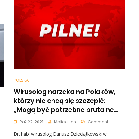
mo,
Pory
Nazywał
Go
y
Kanalią
h,
POLSKA
Wirusolog narzeka na Polaków,
którzy nie chcą się szczepić:
„Mogą być potrzebne brutalne…
On
Paź 22, 2021
Malicki Jan
Comment
Wirusolog
Dr. hab. wirusolog Dariusz Dzieciątkowski w
Narzeka