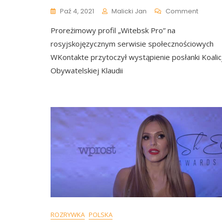
On
Paź 4, 2021
Malicki Jan
Comment
Białoru
Proreżimowy profil „Witebsk Pro” na
Propa
Zadow
rosyjskojęzycznym serwisie społecznościowych
Z
WKontakte przytoczył wystąpienie posłanki Koalicj
Klaudii
Obywatelskiej Klaudii
Jachiry
ROZRYWKA
POLSKA