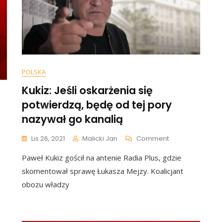
POLSKA
Kukiz: Jeśli oskarżenia się
potwierdzą, będę od tej pory
nazywał go kanalią
On
Lis 26, 2021
Malicki Jan
Comment
Kukiz:
Paweł Kukiz gościł na antenie Radia Plus, gdzie
Jeśli
Oskarżenia
skomentował sprawę Łukasza Mejzy. Koalicjant
Się
obozu władzy
lski
Potwierdzą,
edział
Będę
Od
enia.
Tej