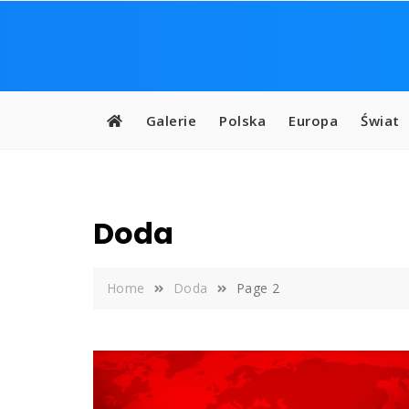
Skip
to
content
Galerie
Polska
Europa
Świat
Doda
Home
Doda
Page 2