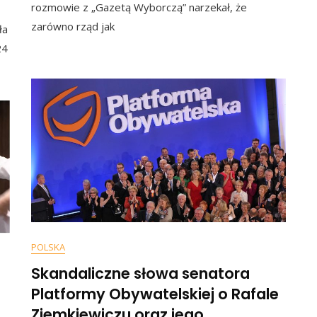
Na
rozmowie z „Gazetą Wyborczą” narzekał, że
iczka
Polaków,
zarówno rząd jak
ła
Którzy
nej
Nie
24
Chcą
Się
ch
Szczepić:
„Mogą
ę
Być
karki
Potrzebne
Brutalne…
POLSKA
Skandaliczne słowa senatora
Platformy Obywatelskiej o Rafale
Ziemkiewiczu oraz jego