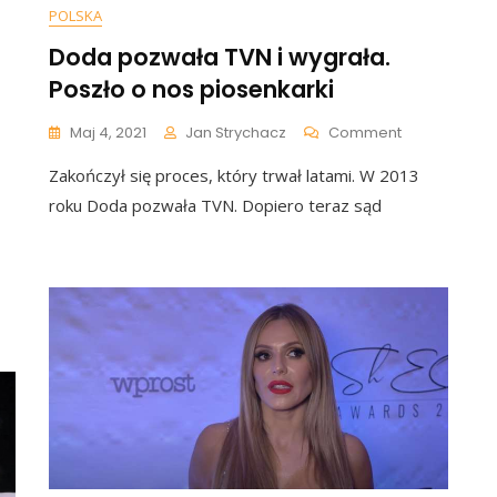
POLSKA
Doda pozwała TVN i wygrała.
Poszło o nos piosenkarki
On
Maj 4, 2021
Jan Strychacz
Comment
Doda
Zakończył się proces, który trwał latami. W 2013
Pozwała
TVN
roku Doda pozwała TVN. Dopiero teraz sąd
I
Wygrała.
Poszło
O
Nos
Piosenkarki