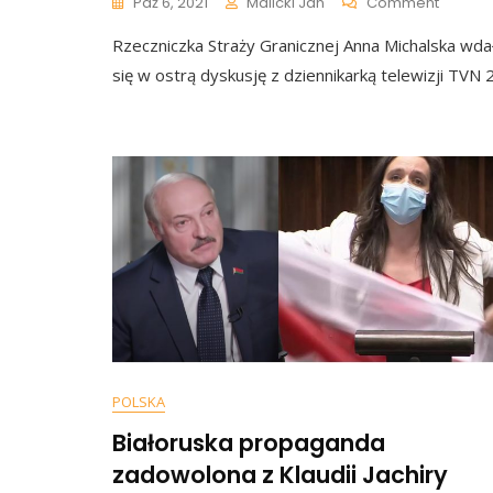
On
Paź 6, 2021
Malicki Jan
Comment
Rzeczn
Rzeczniczka Straży Granicznej Anna Michalska wda
Straży
Granicz
się w ostrą dyskusję z dziennikarką telewizji TVN 
W
Kilku
Zdania
Rozbiła
Narracj
Dzienni
TVN
POLSKA
Białoruska propaganda
zadowolona z Klaudii Jachiry