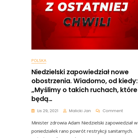
POLSKA
Niedzielski zapowiedział nowe
obostrzenia. Wiadomo, od kiedy:
„Myślimy o takich ruchach, które
będą…
On
Lis 29, 2021
Malicki Jan
Comment
Niedzie
Minister zdrowia Adam Niedzielski zapowiedział w
Zapowi
Nowe
poniedziałek rano powrót restrykcji sanitarnych.
Obostrz