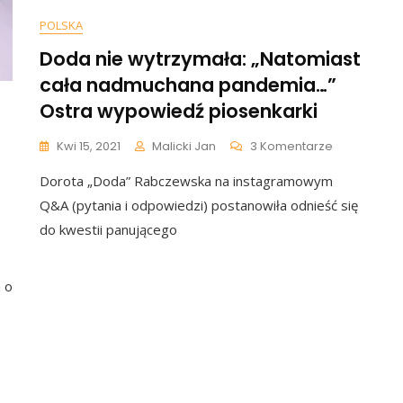
POLSKA
Doda nie wytrzymała: „Natomiast
cała nadmuchana pandemia…”
Ostra wypowiedź piosenkarki
Do
Kwi 15, 2021
Malicki Jan
3 Komentarze
Doda
Dorota „Doda” Rabczewska na instagramowym
Nie
Wytrzymała
Q&A (pytania i odpowiedzi) postanowiła odnieść się
„Natomiast
do kwestii panującego
Cała
Nadmucha
Pandemia…
 o
Ostra
Wypowiedź
Piosenkarki