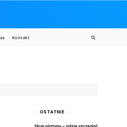
as
Kontakt
OSTATNIE
Skup platyny – gdzie sprzedać