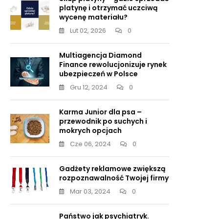
platynę i otrzymać uczciwą
wycenę materiału?
Lut 02, 2026
0
Multiagencja Diamond
Finance rewolucjonizuje rynek
ubezpieczeń w Polsce
Gru 12, 2024
0
Karma Junior dla psa –
przewodnik po suchych i
mokrych opcjach
Cze 06, 2024
0
Gadżety reklamowe zwiększą
rozpoznawalność Twojej firmy
Mar 03, 2024
0
Państwo jak psychiatryk.