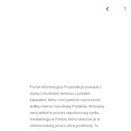
Ten
Pa
1
Numer
Każdemu
Klientowi”
Portal informacyjny Propolski.pl powstał z
myślą o budowie serwisu z polskim
kapitałem, który rzeczywiście reprezento
wałby interes narodowy Polaków. Wnosimy
swój wkład w proces repolonizacji rynku
medialnego w Polsce, który obecnie je st
zdominowany przez obce podmioty. To