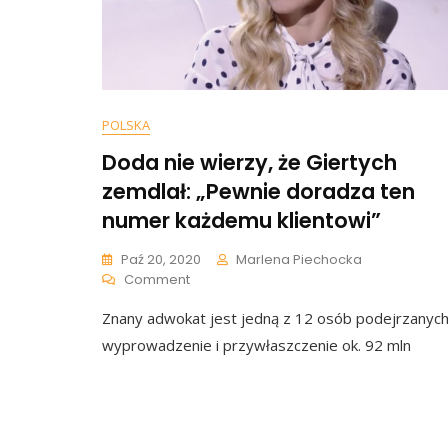
Moich
Fanów
POLSKA
Doda nie wierzy, że Giertych
zemdlał: „Pewnie doradza ten
numer każdemu klientowi”
Paź 20, 2020
Marlena Piechocka
On
Comment
Doda
Znany adwokat jest jedną z 12 osób podejrzanych
Nie
Wierzy,
wyprowadzenie i przywłaszczenie ok. 92 mln
Że
Giertych
Zemdlał:
„Pewnie
Doradza