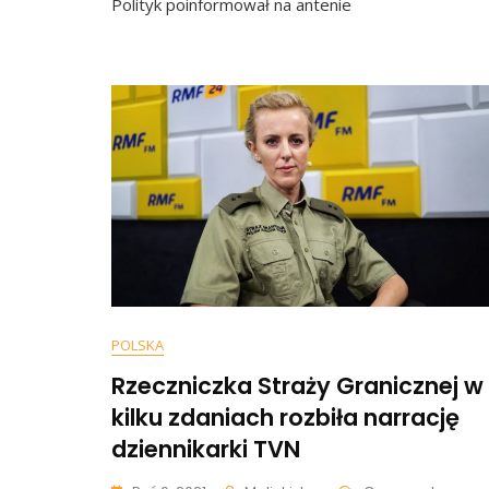
Polityk poinformował na antenie
Wiado
Od
Kiedy:
„Myślim
O
Takich
Ruchac
Które
Będą…
POLSKA
Rzeczniczka Straży Granicznej w
kilku zdaniach rozbiła narrację
dziennikarki TVN