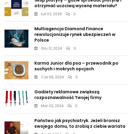
Skup platyny – gdzie sprzedać platynę i
otrzymać uczciwą wycenę materiału?
Lut 02, 2026
0
Multiagencja Diamond Finance
rewolucjonizuje rynek ubezpieczeń w
Polsce
Gru 12, 2024
0
Karma Junior dla psa – przewodnik po
suchych i mokrych opcjach
Cze 06, 2024
0
Gadżety reklamowe zwiększą
rozpoznawalność Twojej firmy
Mar 03, 2024
0
Państwo jak psychiatryk. Jeżeli bronisz
swojego domu, to zrobią z ciebie wariata