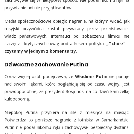
zachowywał się w nietypowy sposób. Nie podał nikomu ręki na
przywitanie ani nie przyjął kwiatów.
Media społecznościowe obiegło nagranie, na którym widać, jak
rosyjski przywódca został przywitany przez przedstawicieli
władz państwowych. Internauci po zobaczeniu filmiku nie
szczędzili krytycznych uwag pod adresem polityka.
„Tchórz” –
czytamy w jednym z komentarzy
.
Dziwaczne zachowanie Putina
Coraz więcej osób podejrzewa, że
Władimir Putin
nie panuje
nad swoimi lękami, które pogłębiają się od czasu wojny. Jest
prawdopodobne, że prezydent Rosji nosi na co dzień kamizelkę
kuloodporną.
Niepokój Putina przybiera na sile z miesiąca na miesiąc.
Potwierdza to poniższe nagranie z lotniska w Samarkandzie.
Putin nie podał nikomu ręki i zachowywał bezpieczny dystans.