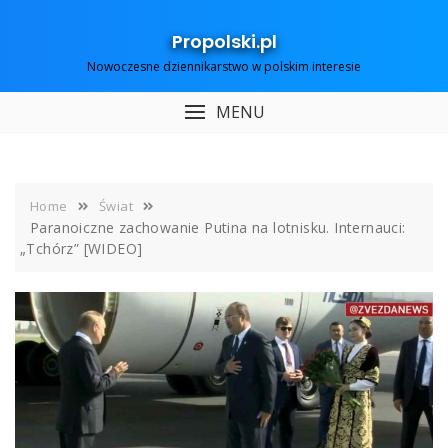
Skip
to
Propolski.pl
content
Nowoczesne dziennikarstwo w polskim interesie
MENU
Home
Świat
Paranoiczne zachowanie Putina na lotnisku. Internauci:
„Tchórz” [WIDEO]