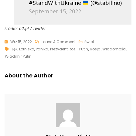
#StandWithUkraine
(@stabillno)
September 15, 2022
źródło: o2.pl / Twitter
On
Wrz 15, 2022
Leave A Comment
Świat
Tags
Paranoiczne
Lęk
,
Lotnisko
,
Panika
,
Prezydent Rosji
,
Putin
,
Rosja
,
Wiadomości
,
Zachowanie
Władimir Putin
Putina
Na
About the Author
Lotnisku.
Internauci:
„Tchórz”
[WIDEO]