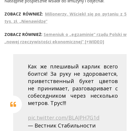
Następnie pośpiesznie wsiadł do limuzyny i odjechał.
ZOBACZ RÓWNIEŻ:
Milionerzy. Wściekł się po pytaniu z 5
tys. zł. „Nienawidzę”
ZOBACZ RÓWNIEŻ:
Semeniuk o „egzaminie” rządu Polski w
„nowej rzeczywistości ekonomicznej” [+WIDEO]
Как же плешивый карлик всего
боится! За руку не здоровается,
приветственный букет цветов
не принимает, разговаривает с
собеседником через несколько
метров. Трус!!!
pic.twitter.com/BLAJPH7G1d
— Вестник Стабильности