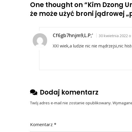
One thought on “
Kim Dzong Un
że może użyć broni jądrowej 
Cf6gb7hnjm9,l.p;'
30 kwietnia 2022 o
XXI wiek,a ludzie nic nie mądrzejsi,nic hist
Dodaj komentarz
Twój adres e-mail nie zostanie opublikowany.
Wymagane 
Komentarz
*