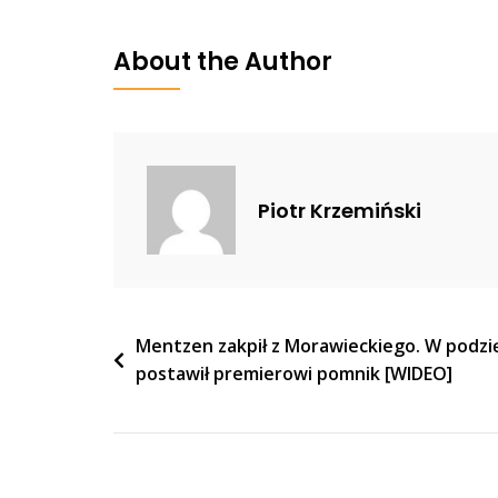
Kim
Dzong
About the Author
Un
Nie
Żartuje?
Korea
Północna
Piotr Krzemiński
Grozi,
Że
Może
Użyć
Broni
Nawigacja
Mentzen zakpił z Morawieckiego. W podzi
Jądrowej
postawił premierowi pomnik [WIDEO]
wpisu
„prewencyjnie”