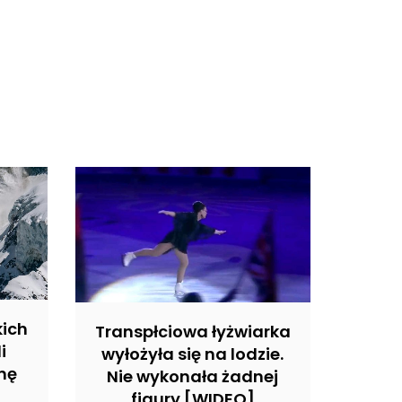
kich
Transpłciowa łyżwiarka
i
wyłożyła się na lodzie.
nę
Nie wykonała żadnej
figury [WIDEO]