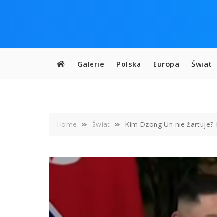
Skip
to
content
Galerie
Polska
Europa
Świat
Home
Świat
Kim Dzong Un nie żartuje? 