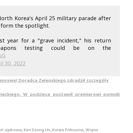
orth Korea's April 25 military parade after
form the spotlight.
 year for a "grave incident," his return
eapons testing could be on the
MuG
il 30, 2022
ensywę! Doradca Zełenskiego zdradził szczegóły
ieckiego. W podzięce postawił premierowi pomnik
gs
oń Jądrowa
,
Kim Dzong Un
,
Korea Północna
,
Wojna