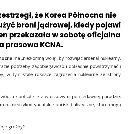
zestrzegł, że Korea Północna nie
żyć broni jądrowej, kiedy pojawi
en przekazała w sobotę oficjalna
a prasowa KCNA.
nocna
ma „niezłomną wolę”, by rozwijać arsenał nuklearny.
razie potrzeby zapobiegawczo i dokładnie powstrzymać i
by, w tym stale rosnące zagrożenia nuklearne ze strony
ywódca spotkał się z wojskowymi po niedawnej paradzie.
in. międzykontynentalne pociski balistyczne, które mogą
woje groźby?