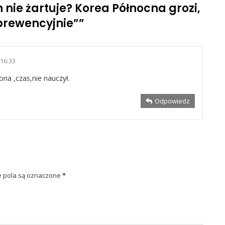
 nie żartuje? Korea Północna grozi,
„prewencyjnie”
”
 16:33
oria ,czas,nie nauczył.
Odpowiedz
pola są oznaczone
*