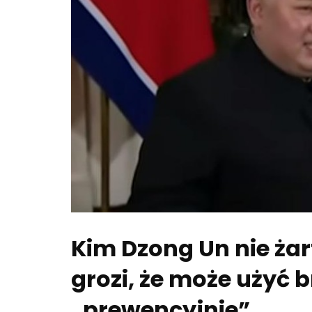
Kim Dzong Un nie ża
grozi, że może użyć 
„prewencyjnie”