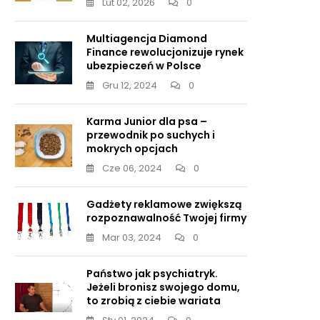
Lut 02, 2026
0
Multiagencja Diamond
Finance rewolucjonizuje rynek
ubezpieczeń w Polsce
Gru 12, 2024
0
Karma Junior dla psa –
przewodnik po suchych i
mokrych opcjach
Cze 06, 2024
0
Gadżety reklamowe zwiększą
rozpoznawalność Twojej firmy
Mar 03, 2024
0
Państwo jak psychiatryk.
Jeżeli bronisz swojego domu,
to zrobią z ciebie wariata