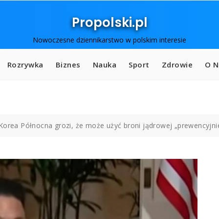
Propolski.pl
Nowoczesne dziennikarstwo w polskim interesie
Rozrywka
Biznes
Nauka
Sport
Zdrowie
O N
Korea Północna grozi, że może użyć broni jądrowej „prewencyjni