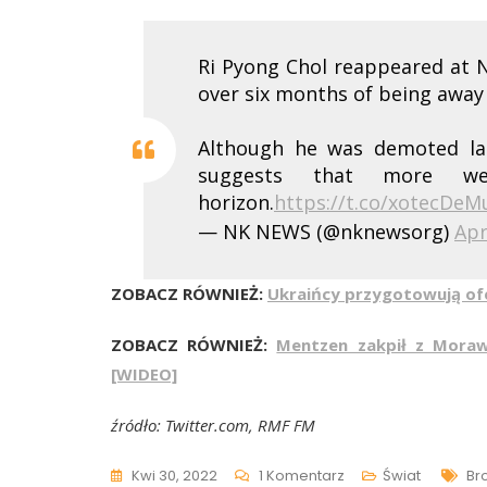
Ri Pyong Chol reappeared at N
over six months of being away 
Although he was demoted last
suggests that more w
horizon.
https://t.co/xotecDe
— NK NEWS (@nknewsorg)
Apr
ZOBACZ RÓWNIEŻ:
Ukraińcy przygotowują of
ZOBACZ RÓWNIEŻ:
Mentzen zakpił z Moraw
[WIDEO]
źródło: Twitter.com, RMF FM
Do
Ta
Kwi 30, 2022
1 Komentarz
Świat
Br