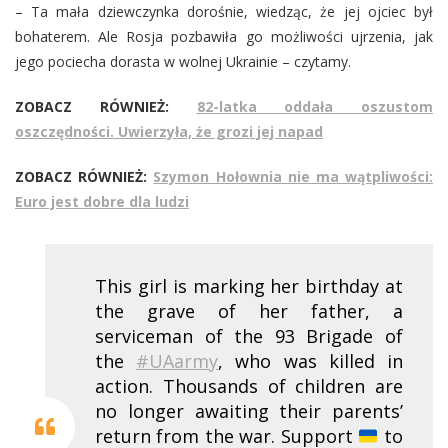
– Ta mała dziewczynka dorośnie, wiedząc, że jej ojciec był
bohaterem. Ale Rosja pozbawiła go możliwości ujrzenia, jak
jego pociecha dorasta w wolnej Ukrainie – czytamy.
ZOBACZ RÓWNIEŻ:
82-latka oddała oszustom
oszczędności. Uwierzyła, że grozi jej napad
ZOBACZ RÓWNIEŻ:
Szymon Hołownia nie ma wątpliwości:
Euro jest dobre dla ludzi
This girl is marking her birthday at
the grave of her father, a
serviceman of the 93 Brigade of
the
#UAarmy
, who was killed in
action. Thousands of children are
no longer awaiting their parents’
return from the war. Support
to