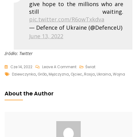
give hope to the millions who are
still waiting.
pic.twitter.com/R6owTxkdva
— Defence of Ukraine (@DefenceU)
June 13, 2022
źródło: Twitter
On
Cze 14, 2022
Leave A Comment
Świat
Tags
Dziewczynka
Dziewczynka
,
Grób
,
Mężczyzna
,
Ojciec
,
Rosja
,
Ukraina
,
Wojna
Spędziła
Urodziny
About the Author
Na
Grobie
Ojca.
Opublikowano
Wzruszające
Zdjęcie