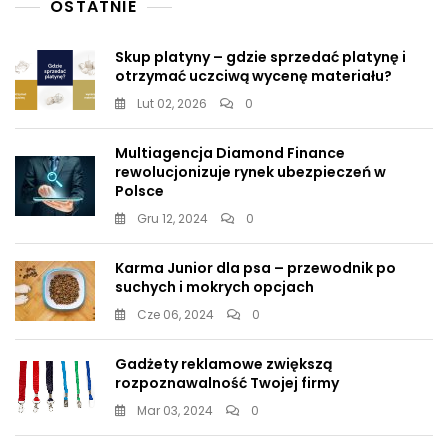
OSTATNIE
Skup platyny – gdzie sprzedać platynę i
otrzymać uczciwą wycenę materiału?
Lut 02, 2026
0
Multiagencja Diamond Finance
rewolucjonizuje rynek ubezpieczeń w
Polsce
Gru 12, 2024
0
Karma Junior dla psa – przewodnik po
suchych i mokrych opcjach
Cze 06, 2024
0
Gadżety reklamowe zwiększą
rozpoznawalność Twojej firmy
Mar 03, 2024
0