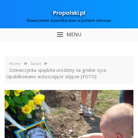
Skip
to
Propolski.pl
content
Nowoczesne dziennikarstwo w polskim interesie
MENU
Home
Świat
Dziewczynka spędziła urodziny na grobie ojca.
Opublikowano wzruszające zdjęcie [FOTO]