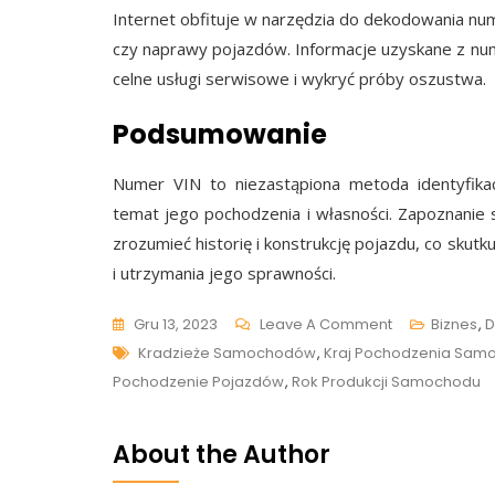
Internet obfituje w narzędzia do dekodowania nu
czy naprawy pojazdów. Informacje uzyskane z nu
celne usługi serwisowe i wykryć próby oszustwa.
Podsumowanie
Numer VIN to niezastąpiona metoda identyfikac
temat jego pochodzenia i własności. Zapoznanie s
zrozumieć historię i konstrukcję pojazdu, co sku
i utrzymania jego sprawności.
On
Gru 13, 2023
Leave A Comment
Biznes
,
D
Tags
Tajemnice
Kradzieże Samochodów
,
Kraj Pochodzenia Sam
Numeru
Pochodzenie Pojazdów
,
Rok Produkcji Samochodu
VIN:
Jak
About the Author
Odczytać