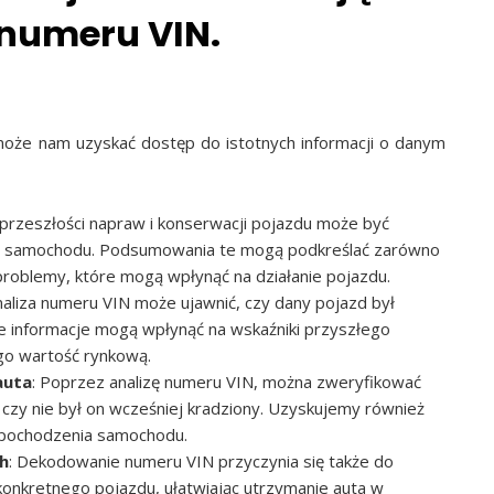
 numeru VIN.
że nam uzyskać dostęp do istotnych informacji o danym
 przeszłości napraw i konserwacji pojazdu może być
i samochodu. Podsumowania te mogą podkreślać zarówno
problemy, które mogą wpłynąć na działanie pojazdu.
Analiza numeru VIN może ujawnić, czy dany pojazd był
ie informacje mogą wpłynąć na wskaźniki przyszłego
ego wartość rynkową.
auta
: Poprzez analizę numeru VIN, można zweryfikować
czy nie był on wcześniej kradziony. Uzyskujemy również
u pochodzenia samochodu.
h
: Dekodowanie numeru VIN przyczynia się także do
konkretnego pojazdu, ułatwiając utrzymanie auta w