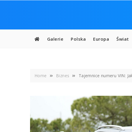
Skip
to
content
Galerie
Polska
Europa
Świat
Home
Biznes
Tajemnice numeru VIN: Jak