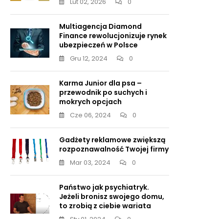
Lut 02, 2026
0
Multiagencja Diamond
Finance rewolucjonizuje rynek
ubezpieczeń w Polsce
Gru 12, 2024
0
Karma Junior dla psa –
przewodnik po suchych i
mokrych opcjach
Cze 06, 2024
0
Gadżety reklamowe zwiększą
rozpoznawalność Twojej firmy
Mar 03, 2024
0
Państwo jak psychiatryk.
Jeżeli bronisz swojego domu,
to zrobią z ciebie wariata