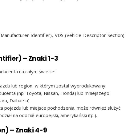
anufacturer Identifier), VDS (Vehicle Descriptor Section)
ifier) – Znaki 1-3
oducenta na całym świecie:
azdu lub region, w którym został wyprodukowany.
centa (np. Toyota, Nissan, Honda) lub mniejszego
ru, Daihatsu).
ta pojazdu lub miejsce pochodzenia, może również służyć
dział na oddział europejski, amerykański itp.).
on) – Znaki 4-9