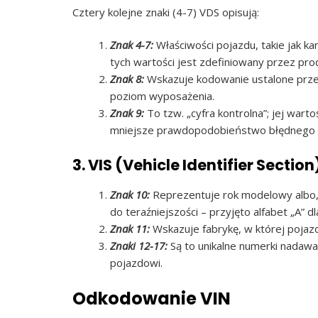
Cztery kolejne znaki (4-7) VDS opisują:
Znak 4-7:
Właściwości pojazdu, takie jak kar
tych wartości jest zdefiniowany przez pro
Znak 8:
Wskazuje kodowanie ustalone przez 
poziom wyposażenia.
Znak 9:
To tzw. „cyfra kontrolna”; jej war
mniejsze prawdopodobieństwo błędnego 
3. VIS (Vehicle Identifier Section
Znak 10:
Reprezentuje rok modelowy albo, r
do teraźniejszości – przyjęto alfabet „A” dla
Znak 11:
Wskazuje fabrykę, w której poja
Znaki 12-17:
Są to unikalne numerki nada
pojazdowi.
Odkodowanie VIN