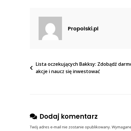
Historię
I
Specyfikację
Pojazdu?
Propolski.pl
Nawigacja
Lista oczekujących Bakksy: Zdobądź dar
akcje i naucz się inwestować
wpisu
Dodaj komentarz
Twój adres e-mail nie zostanie opublikowany.
Wymagane 