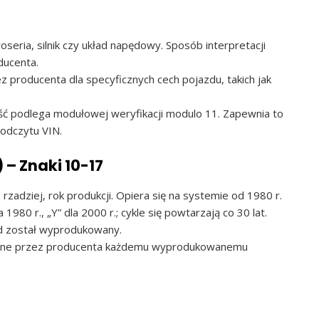
oseria, silnik czy układ napędowy. Sposób interpretacji
ducenta.
producenta dla specyficznych cech pojazdu, takich jak
tość podlega modułowej weryfikacji modulo 11. Zapewnia to
odczytu VIN.
) – Znaki 10-17
zadziej, rok produkcji. Opiera się na systemie od 1980 r.
 1980 r., „Y” dla 2000 r.; cykle się powtarzają co 30 lat.
zd został wyprodukowany.
wane przez producenta każdemu wyprodukowanemu