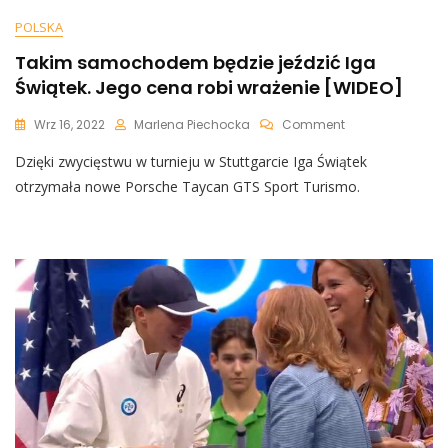
POLSKA
Takim samochodem będzie jeździć Iga
Świątek. Jego cena robi wrażenie [WIDEO]
On
Wrz 16, 2022
Marlena Piechocka
Comment
Takim
Dzięki zwycięstwu w turnieju w Stuttgarcie Iga Świątek
Samochodem
Będzie
otrzymała nowe Porsche Taycan GTS Sport Turismo.
Jeździć
Iga
Świątek.
Jego
Cena
Robi
Wrażenie
[WIDEO]