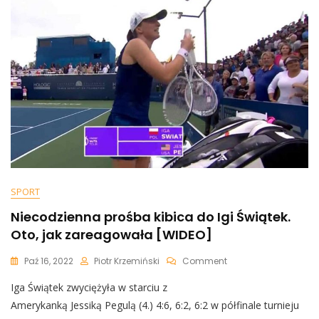
Po
Triumfie
W
San
Diego.
Widownia
Rozbawiona
[WIDEO]
SPORT
Niecodzienna prośba kibica do Igi Świątek.
Oto, jak zareagowała [WIDEO]
On
Paź 16, 2022
Piotr Krzemiński
Comment
Niecodzienna
Iga Świątek zwyciężyła w starciu z
Prośba
Kibica
Amerykanką Jessiką Pegulą (4.) 4:6, 6:2, 6:2 w półfinale turnieju
Do