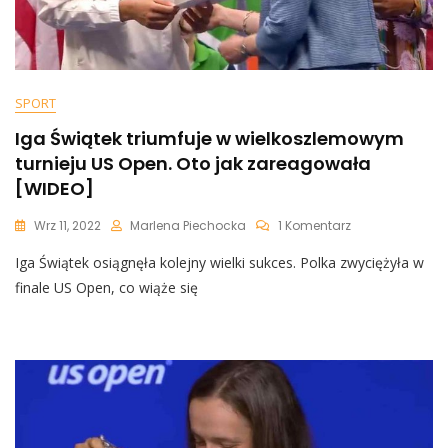
SPORT
Iga Świątek triumfuje w wielkoszlemowym
turnieju US Open. Oto jak zareagowała
[WIDEO]
Do
Wrz 11, 2022
Marlena Piechocka
1 Komentarz
Iga
Iga Świątek osiągnęła kolejny wielki sukces. Polka zwyciężyła w
Świątek
Triumfuje
finale US Open, co wiąże się
W
Wielkoszlemow
Turnieju
US
Open.
Oto
Jak
Zareagowała