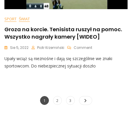
SPORT
ŚWIAT
Groza na korcie. Tenisista ruszył na pomoc.
Wszystko nagrały kamery [WIDEO]
On
Sie 5, 2022
Piotr Krzemiński
Comment
Groza
Upały wciąż są nieznośne i dają się szczególnie we znaki
Na
Korcie.
sportowcom. Do niebezpiecznej sytuacji doszło
Tenisista
Ruszył
Na
Pomoc.
Wszystko
Nagrały
Nawigacja
Page
Page
Page
1
2
3
Kamery
po
[WIDEO]
wpisach