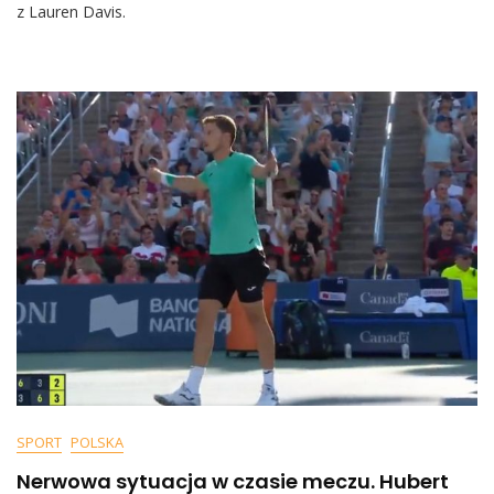
z Lauren Davis.
Na
Korcie.
Padły
Słowa
Krytyki
SPORT
POLSKA
Nerwowa sytuacja w czasie meczu. Hubert