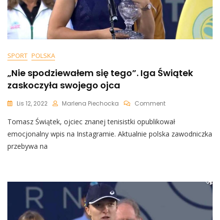
SPORT
POLSKA
„Nie spodziewałem się tego”. Iga Świątek
zaskoczyła swojego ojca
On
Lis 12, 2022
Marlena Piechocka
Comment
„Nie
Tomasz Świątek, ojciec znanej tenisistki opublikował
Spodziewałem
Się
emocjonalny wpis na Instagramie. Aktualnie polska zawodniczka
Tego”.
przebywa na
Iga
Świątek
Zaskoczyła
Swojego
Ojca