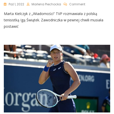
On
Paź 1, 2022
Marlena Piechocka
Comment
Iga
Marta Kielczyk z „Wiadomości” TVP rozmawiała z polską
Świątek
Nie
tenisistką Igą Świątek. Zawodniczka w pewnej chwili musiała
Wytrzymała
postawić
Po
Pytaniu
Dziennikarki.
„Tego
Nie
Powiem,
Proszę
Pani”