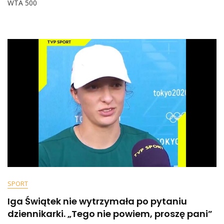
WTA 500
Igi
Świątek.
Oto,
Jak
Zareagowała
[WIDEO]
SPORT
Iga Świątek nie wytrzymała po pytaniu
dziennikarki. „Tego nie powiem, proszę pani”