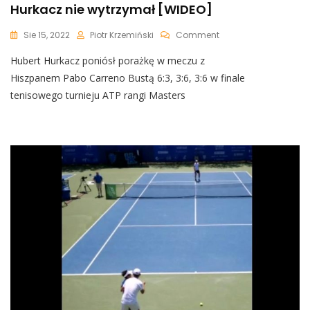
Hurkacz nie wytrzymał [WIDEO]
On
Sie 15, 2022
Piotr Krzemiński
Comment
Nerwowa
Hubert Hurkacz poniósł porażkę w meczu z
Sytuacja
W
Hiszpanem Pabo Carreno Bustą 6:3, 3:6, 3:6 w finale
Czasie
tenisowego turnieju ATP rangi Masters
Meczu.
Hubert
Hurkacz
Nie
Wytrzymał
[WIDEO]