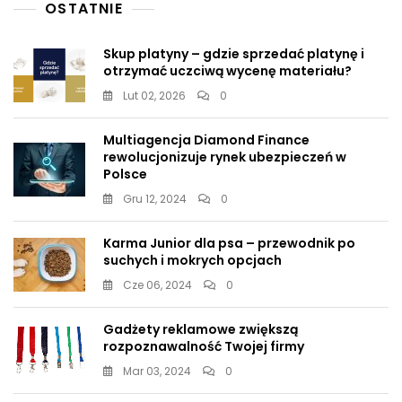
OSTATNIE
Skup platyny – gdzie sprzedać platynę i
otrzymać uczciwą wycenę materiału?
Lut 02, 2026
0
Multiagencja Diamond Finance
rewolucjonizuje rynek ubezpieczeń w
Polsce
Gru 12, 2024
0
Karma Junior dla psa – przewodnik po
suchych i mokrych opcjach
Cze 06, 2024
0
Gadżety reklamowe zwiększą
rozpoznawalność Twojej firmy
Mar 03, 2024
0