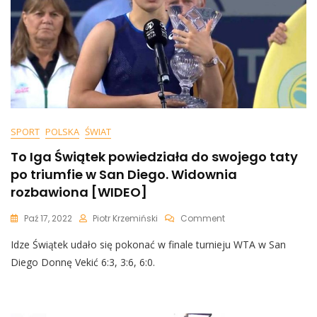
SPORT
POLSKA
ŚWIAT
To Iga Świątek powiedziała do swojego taty
po triumfie w San Diego. Widownia
rozbawiona [WIDEO]
On
Paź 17, 2022
Piotr Krzemiński
Comment
To
Idze Świątek udało się pokonać w finale turnieju WTA w San
Iga
Świątek
Diego Donnę Vekić 6:3, 3:6, 6:0.
Powiedziała
Do
Swojego
Taty