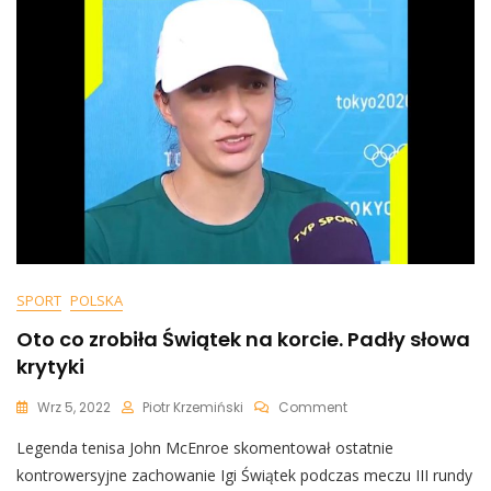
Miłe
Zaskoczenie
W
Czasie
Konferencji
Prasowej
[WIDEO]
SPORT
POLSKA
Oto co zrobiła Świątek na korcie. Padły słowa
krytyki
On
Wrz 5, 2022
Piotr Krzemiński
Comment
Oto
Legenda tenisa John McEnroe skomentował ostatnie
Co
Zrobiła
kontrowersyjne zachowanie Igi Świątek podczas meczu III rundy
Świątek