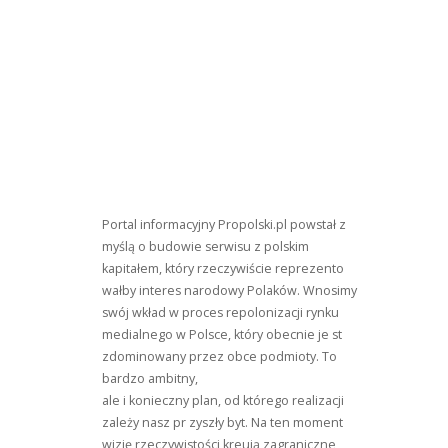
W
Szoku
Portal informacyjny Propolski.pl powstał z
myślą o budowie serwisu z polskim
kapitałem, który rzeczywiście reprezento
wałby interes narodowy Polaków. Wnosimy
swój wkład w proces repolonizacji rynku
medialnego w Polsce, który obecnie je st
zdominowany przez obce podmioty. To
bardzo ambitny,
ale i konieczny plan, od którego realizacji
zależy nasz pr zyszły byt. Na ten moment
wizję rzeczywistości kreują zagraniczne