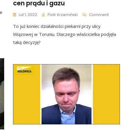
cen prądu i gazu
ie
On
Lut 1, 2022
Piotr Krzemiński
Comment
kiem
Najstarsza
To już koniec działalności piekarni przy ulicy
Piekarnia
W
Wiązowej w Toruniu. Dlaczego właścicielka podjęła
unek
Toruniu
taką decyzję?
Kończy
Działalność.
o
Przedsiębio
iem
Cierpią
Za
Sprawą
Cen
Prądu
I
Gazu