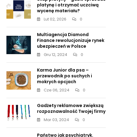
platynę i otrzymać uczciwą
wycenę materiału?
Lut 02, 2026
0
Multiagencja Diamond
Finance rewolucjonizuje rynek
ubezpieczeń w Polsce
Gru 12, 2024
0
Karma Junior dla psa –
przewodnik po suchych i
mokrych opcjach
Cze 06, 2024
0
Gadżety reklamowe zwiększą
rozpoznawalność Twojej firmy
my
Mar 03, 2024
0
Państwo jak psychiatryk.