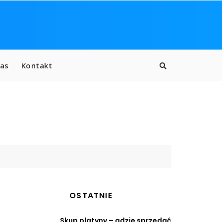
as
Kontakt
OSTATNIE
Skup platyny – gdzie sprzedać