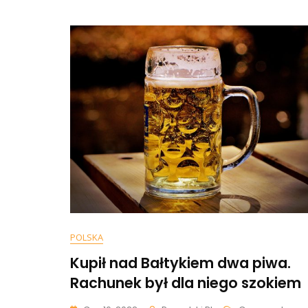
15
Zł
Dr
Gd
Pi
Mu
Za
72
Tys
Zł
Za
Ga
POLSKA
Kupił nad Bałtykiem dwa piwa.
Rachunek był dla niego szokiem