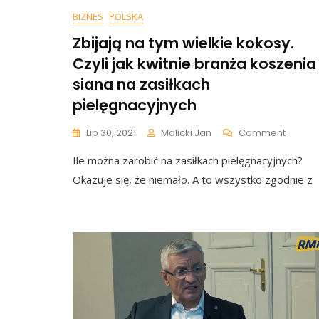
BIZNES
POLSKA
Zbijają na tym wielkie kokosy.
Czyli jak kwitnie branża koszenia
siana na zasiłkach
pielęgnacyjnych
On
Lip 30, 2021
Malicki Jan
Comment
Zbijają
Ile można zarobić na zasiłkach pielęgnacyjnych?
Na
Tym
Okazuje się, że niemało. A to wszystko zgodnie z
Wielkie
Kokosy
Czyli
Jak
Kwitnie
Branża
Koszen
Siana
Na
Zasiłk