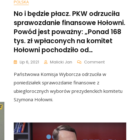
POLSKA
No i będzie płacz. PKW odrzuciła
sprawozdanie finansowe Hołowni.
Powód jest poważny: „Ponad 168
tys. zł wpłaconych na komitet
Hołowni pochodziło od…
On
Lip 6, 2021
Malicki Jan
Comment
No
Państwowa Komisja Wyborcza odrzuciła w
I
Będzie
poniedziałek sprawozdanie finansowe z
Płacz.
.
ubiegłorocznych wyborów prezydenckich komitetu
PKW
Szymona Hołowni.
Odrzuciła
Sprawozdanie
Finansowe
Hołowni.
ia
Powód
Jest
Poważny:
ach