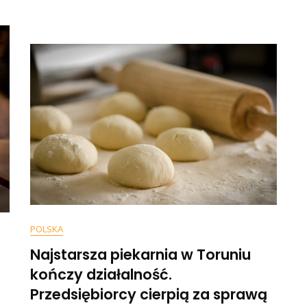
Polaków
Czekają
oższe”.
Trudne
ańska
Chwile?
zzeria
si
płacić
.
z
POLSKA
Najstarsza piekarnia w Toruniu
kończy działalność.
Przedsiębiorcy cierpią za sprawą