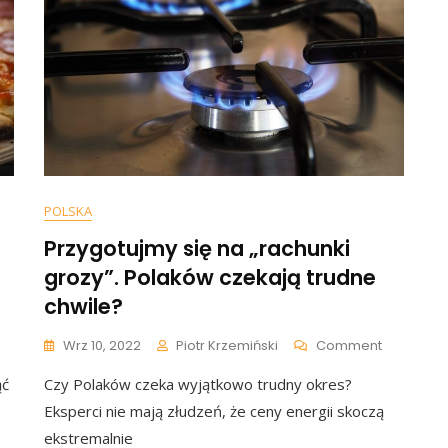
POLSKA
Przygotujmy się na „rachunki
grozy”. Polaków czekają trudne
chwile?
n
On
Wrz 10, 2022
Piotr Krzemiński
Comment
rednio
Przygotuj
ąć
Czy Polaków czeka wyjątkowo trudny okres?
nie
Się
siałoby
Na
Eksperci nie mają złudzeń, że ceny energii skoczą
ć
„rachunki
ekstremalnie
Grozy”.