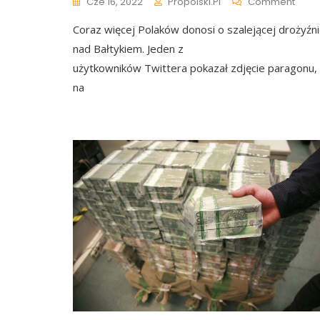
On
Cze 16, 2022
Propolski.pl
Comment
Kupił
Coraz więcej Polaków donosi o szalejącej drożyźn
Nad
Bałty
nad Bałtykiem. Jeden z
Dwa
użytkowników Twittera pokazał zdjęcie paragonu,
Piwa.
na
Rach
Był
Dla
Nieg
Szok