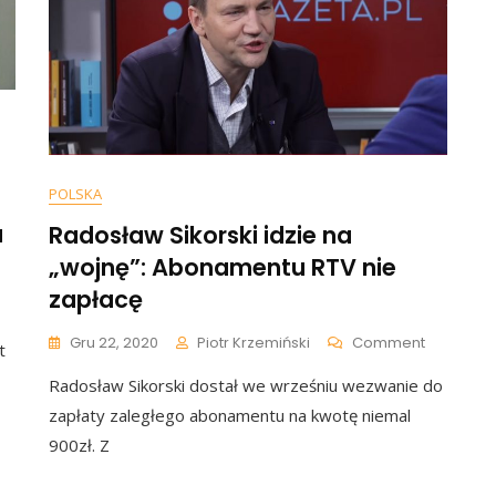
„Ponad
nacyjnych
168
Tys.
Zł
Wpłaconych
Na
Komitet
Hołowni
Pochodziło
POLSKA
Od…
u
Radosław Sikorski idzie na
„wojnę”: Abonamentu RTV nie
zapłacę
On
uiczny
Gru 22, 2020
Piotr Krzemiński
Comment
t
Radosław
ek
Radosław Sikorski dostał we wrześniu wezwanie do
Sikorski
Idzie
zapłaty zaległego abonamentu na kwotę niemal
Na
900zł. Z
„wojnę”:
ania.
Aboname
ńcy