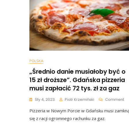
POLSKA
„Średnio danie musiałoby być o
15 zł droższe”. Gdańska pizzeria
musi zapłacić 72 tys. zł za gaz
O
Sty 4, 2023
Piotr Krzemiński
Comment
„Ś
Pizzeria w Nowym Porcie w Gdańsku musi zamkn
Da
Mu
się z racji ogromnego rachunku za gaz.
By
O