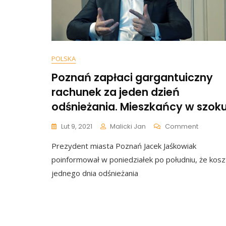
Pielęg
POLSKA
Poznań zapłaci gargantuiczny
rachunek za jeden dzień
odśnieżania. Mieszkańcy w szok
On
Lut 9, 2021
Malicki Jan
Comment
Poznań
Prezydent miasta Poznań Jacek Jaśkowiak
Zapłaci
Gargant
poinformował w poniedziałek po południu, że kosz
Rachun
jednego dnia odśnieżania
Za
Jeden
Dzień
Odśnież
Mieszka