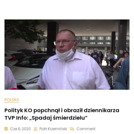
Nawet
Trzy
Razy
Wyższe
Niż
W
Rządzie
POLSKA
Polityk KO popchnął i obraził dziennikarza
TVP Info: „Spadaj śmierdzielu”
On
Cze 6, 2020
Piotr Krzemiński
Comment