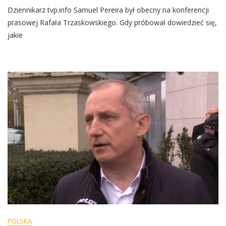
Polityk
Dziennikarz tvp.info Samuel Pereira był obecny na konferencji
KO
Popchnął
prasowej Rafała Trzaskowskiego. Gdy próbował dowiedzieć się,
I
jakie
Obraził
Dziennikarza
TVP
Info:
„Spadaj
Śmierdzielu”
POLSKA