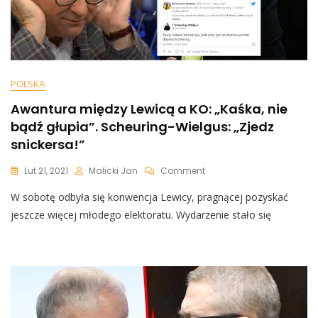
POLSKA
Awantura między Lewicą a KO: „Kaśka, nie
bądź głupia”. Scheuring-Wielgus: „Zjedz
snickersa!”
On
Lut 21, 2021
Malicki Jan
Comment
Awantura
W sobotę odbyła się konwencja Lewicy, pragnącej pozyskać
Między
Lewicą
jeszcze więcej młodego elektoratu. Wydarzenie stało się
A
KO:
„Kaśka,
Nie
Bądź
Głupia”.
Scheuring-