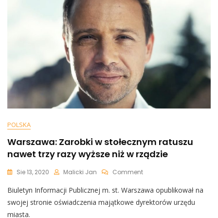
Umierają!
60
Tysięcy
Ludzi
Nie
Zabił
COVID!”
POLSKA
Warszawa: Zarobki w stołecznym ratuszu
nawet trzy razy wyższe niż w rządzie
On
Sie 13, 2020
Malicki Jan
Comment
Warszawa:
Biuletyn Informacji Publicznej m. st. Warszawa opublikował na
Zarobki
W
swojej stronie oświadczenia majątkowe dyrektorów urzędu
Stołecznym
miasta.
Ratuszu