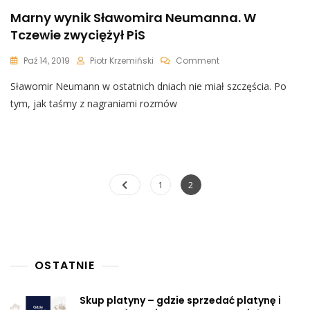
Marny wynik Sławomira Neumanna. W
Tczewie zwyciężył PiS
On
Paź 14, 2019
Piotr Krzemiński
Comment
Marny
Sławomir Neumann w ostatnich dniach nie miał szczęścia. Po
Wynik
Sławomira
tym, jak taśmy z nagraniami rozmów
Neumanna.
W
Tczewie
Zwyciężył
PiS
Nawigacja
Page
Page
1
2
po
wpisach
OSTATNIE
Skup platyny – gdzie sprzedać platynę i