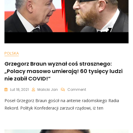
Wielgus:
„Zjedz
Snickersa!”
POLSKA
Grzegorz Braun wyznał coś strasznego:
„Polacy masowo umierają! 60 tysięcy ludzi
nie zabił COVID!”
On
Lut 18, 2021
Malicki Jan
Comment
Grzegorz
Poseł Grzegorz Braun gościł na antenie radomskiego Radia
Braun
Wyznał
Rekord. Polityk Konfederacji zarzucił rządowi, iż ten
Coś
Strasznego:
„Polacy
Masowo