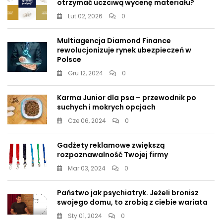
otrzymać uczciwą wycenę materiału?
Lut 02, 2026
0
Multiagencja Diamond Finance
rewolucjonizuje rynek ubezpieczeń w
Polsce
Gru 12, 2024
0
Karma Junior dla psa – przewodnik po
suchych i mokrych opcjach
Cze 06, 2024
0
Gadżety reklamowe zwiększą
rozpoznawalność Twojej firmy
Mar 03, 2024
0
Państwo jak psychiatryk. Jeżeli bronisz
swojego domu, to zrobią z ciebie wariata
Sty 01, 2024
0