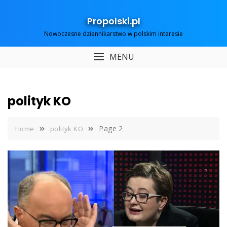
Skip
to
Propolski.pl
content
Nowoczesne dziennikarstwo w polskim interesie
MENU
polityk KO
Page 2
Home
polityk KO