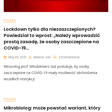
POLSKA
Lockdown tylko dla niezaszczepionych?
Powiedział to wprost: „Należy wprowadzić
prostą zasadę, że osoby zaszczepione na
COVID-19…
Do
Maj 30, 2021
Malicki Jan
2 Komentarze
Lockdown
Wirusolog prof. Włodzimierz Gut postuluje, by osoby
Tylko
Dla
zaszczepione na COVID-19 miały możliwość obchodzenia
Niezaszczepionych?
wszelkich restrykcji
Powiedział
To
Wprost:
„Należy
POLSKA
Wprowadzić
Prostą
Mikrobiolog: może powstać wariant, który
Zasadę,