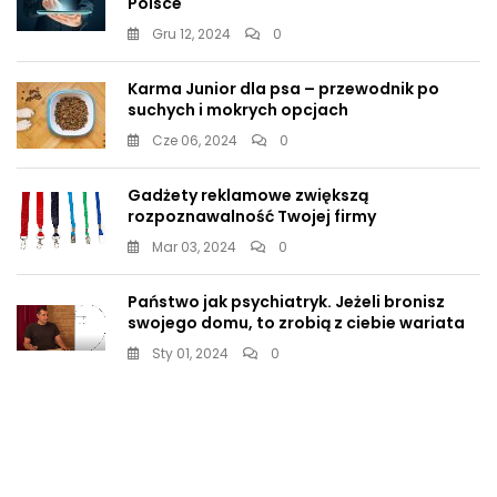
Polsce
Gru 12, 2024
0
Karma Junior dla psa – przewodnik po
suchych i mokrych opcjach
Cze 06, 2024
0
Gadżety reklamowe zwiększą
rozpoznawalność Twojej firmy
Mar 03, 2024
0
Państwo jak psychiatryk. Jeżeli bronisz
swojego domu, to zrobią z ciebie wariata
Sty 01, 2024
0