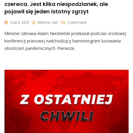
czerwca. Jest kilka niespodzianek, ale
pojawił się jeden istotny zgrzyt
On
Cze 2, 2021
Malicki Jan
Comment
Niedzielski
Minister zdrowia Adam Niedzielski przekazał podczas środowej
Zarządził
Cofnięcie
konferencji prasowej nadchodzący harmonogram luzowania
Obostrzeń
obostrzeń pandemicznych. Pierwsze
Już
6
Czerwca.
Jest
Kilka
Niespodzianek,
Ale
Pojawił
Się
Jeden
Istotny
Zgrzyt