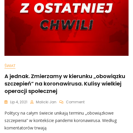
Jedno
ŚWIAT
A jednak. Zmierzamy w kierunku „obowiązku
szczepień” na koronawirusa. Kulisy wielkiej
operacji społecznej
On
Lip 4, 2021
Malicki Jan
Comment
A
Politycy na całym świecie unikają terminu „obowiązkowe
Jednak.
Zmierzamy
szczepienia” w kontekście pandemii koronawirusa. Według
W
komentatorów trwają
Kierunku