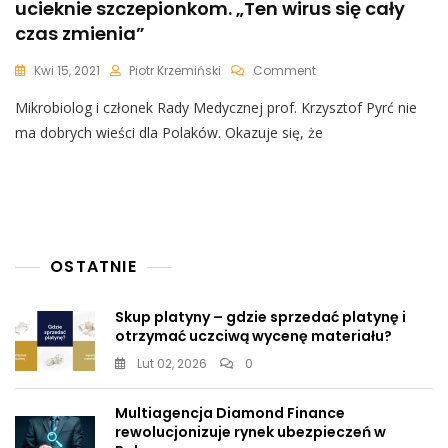
ucieknie szczepionkom. „Ten wirus się cały
Że
Osoby
czas zmienia”
Zaszczepione
Na
On
Kwi 15, 2021
Piotr Krzemiński
Comment
COVID-
Mikrobiolog:
19…
Mikrobiolog i członek Rady Medycznej prof. Krzysztof Pyrć nie
Może
Powstać
ma dobrych wieści dla Polaków. Okazuje się, że
Wariant,
Który
Ucieknie
Szczepionkom.
„Ten
Wirus
Się
OSTATNIE
Cały
Czas
Skup platyny – gdzie sprzedać platynę i
Zmienia”
otrzymać uczciwą wycenę materiału?
Lut 02, 2026
0
Multiagencja Diamond Finance
rewolucjonizuje rynek ubezpieczeń w