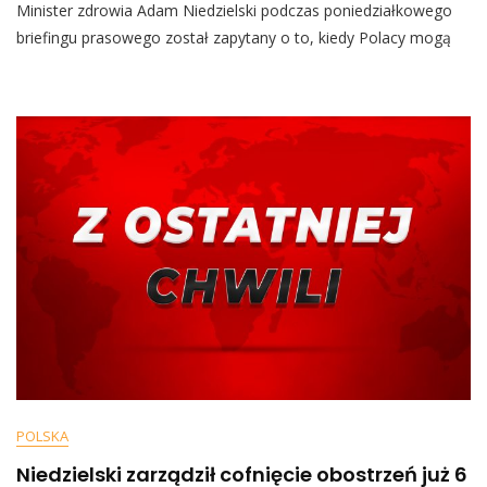
Minister zdrowia Adam Niedzielski podczas poniedziałkowego
Dawka
Szczepionki.
briefingu prasowego został zapytany o to, kiedy Polacy mogą
Oto,
Co
Powiedział
Dzisiaj
Niedzielski
POLSKA
Niedzielski zarządził cofnięcie obostrzeń już 6