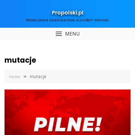
Skip
to
Propolski.pl
content
Nowoczesne dziennikarstwo w polskim interesie
MENU
mutacje
mutacje
Home