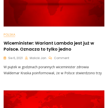
POLSKA
Wiceminister: Wariant Lambda jest już w
Polsce. Oznacza to tylko jedno
On
Sie 6, 2021
Malicki Jan
Comment
Wiceminister:
W piątek w godzinach porannych wiceminister zdrowia
Wariant
Lambda
Waldemar Kraska poinformował, że w Polsce stwierdzono trzy
Jest
Już
W
Polsce.
Oznacza
To
Tylko