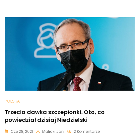
„obowiązku
Szczepień”
Na
Koronawirusa.
Kulisy
Wielkiej
Operacji
Społecznej
POLSKA
Trzecia dawka szczepionki. Oto, co
powiedział dzisiaj Niedzielski
Do
Cze 28, 2021
Malicki Jan
2 Komentarze
Trzecia