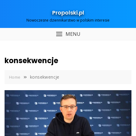
Skip
to
Propolski.pl
content
Nowoczesne dziennikarstwo w polskim interesie
MENU
konsekwencje
konsekwencje
Home