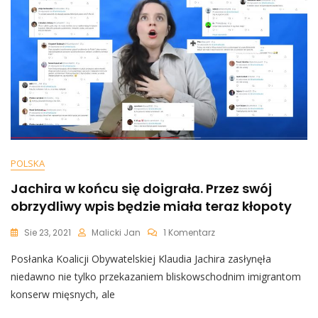
Zasnął
Podczas
Rozmowy
Z
Premierem
Izraela?
POLSKA
Jachira w końcu się doigrała. Przez swój
obrzydliwy wpis będzie miała teraz kłopoty
Do
Sie 23, 2021
Malicki Jan
1 Komentarz
Jachira
Posłanka Koalicji Obywatelskiej Klaudia Jachira zasłynęła
W
Końcu
niedawno nie tylko przekazaniem bliskowschodnim imigrantom
Się
konserw mięsnych, ale
Doigrała.
Przez