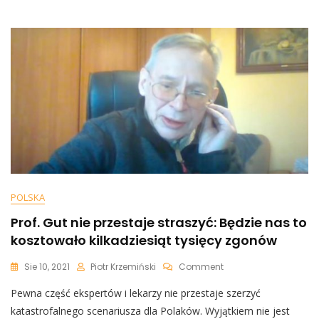
Swój
Obrzydliwy
Wpis
Będzie
Miała
Teraz
Kłopoty
POLSKA
Prof. Gut nie przestaje straszyć: Będzie nas to
kosztowało kilkadziesiąt tysięcy zgonów
On
Sie 10, 2021
Piotr Krzemiński
Comment
Prof.
Pewna część ekspertów i lekarzy nie przestaje szerzyć
Gut
Nie
katastrofalnego scenariusza dla Polaków. Wyjątkiem nie jest