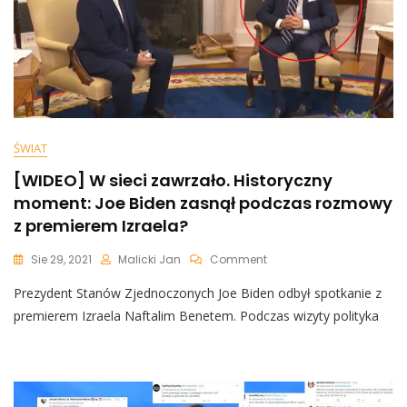
ŚWIAT
[WIDEO] W sieci zawrzało. Historyczny
moment: Joe Biden zasnął podczas rozmowy
z premierem Izraela?
On
Sie 29, 2021
Malicki Jan
Comment
[WIDEO]
Prezydent Stanów Zjednoczonych Joe Biden odbył spotkanie z
W
Sieci
premierem Izraela Naftalim Benetem. Podczas wizyty polityka
Zawrzało.
Historyczny
Moment:
Joe
Biden