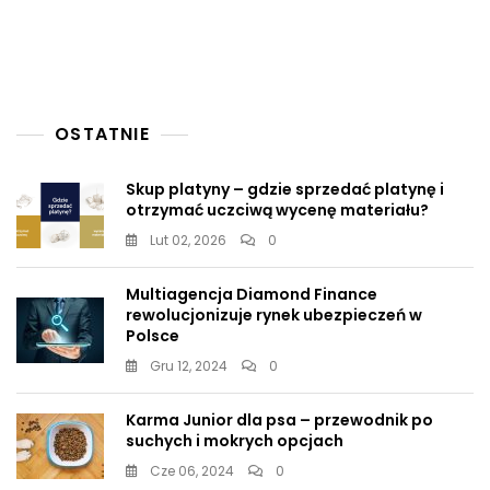
Przestaje
Straszyć:
Będzie
Nas
To
Kosztowało
Kilkadziesiąt
OSTATNIE
Tysięcy
Zgonów
Skup platyny – gdzie sprzedać platynę i
otrzymać uczciwą wycenę materiału?
Lut 02, 2026
0
Multiagencja Diamond Finance
rewolucjonizuje rynek ubezpieczeń w
Polsce
Gru 12, 2024
0
Karma Junior dla psa – przewodnik po
suchych i mokrych opcjach
Cze 06, 2024
0