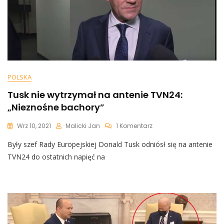
POLSKA
Tusk nie wytrzymał na antenie TVN24:
„Nieznośne bachory”
Do
Wrz 10, 2021
Malicki Jan
1 Komentarz
Tusk
Były szef Rady Europejskiej Donald Tusk odniósł się na antenie
Nie
Wytrzymał
TVN24 do ostatnich napięć na
Na
Antenie
TVN24:
„Nieznośne
Bachory”