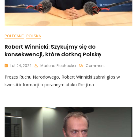
POLECANE
POLSKA
Robert Winnicki: Szykujmy się do
konsekwencji, które dotkną Polskę
On
Lut 24, 2022
Marlena Piechocka
Comment
Robert
Prezes Ruchu Narodowego, Robert Winnicki zabrał głos w
Winnicki:
Szykujmy
kwestii informacji o porannym ataku Rosji na
Się
Do
Konsekwencji,
Które
Dotkną
Polskę