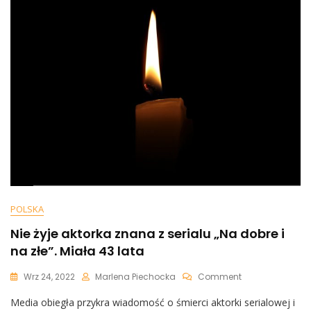
POLSKA
Nie żyje aktorka znana z serialu „Na dobre i
na złe”. Miała 43 lata
On
Wrz 24, 2022
Marlena Piechocka
Comment
Nie
Media obiegła przykra wiadomość o śmierci aktorki serialowej i
Żyje