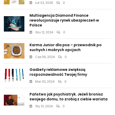
Lut 02, 2026
0
Multiagencja Diamond Finance
rewolucjonizuje rynek ubezpieczeń w
Polsce
Gru 12, 2024
0
Karma Junior dla psa – przewodnik po
suchych i mokrych opcjach
Cze 06, 2024
0
Gadżety reklamowe zwiększą
rozpoznawalność Twojej firmy
Mar 03, 2024
0
Państwo jak psychiatryk. Jeżeli bronisz
swojego domu, to zrobią z ciebie wariata
Sty 01, 2024
0