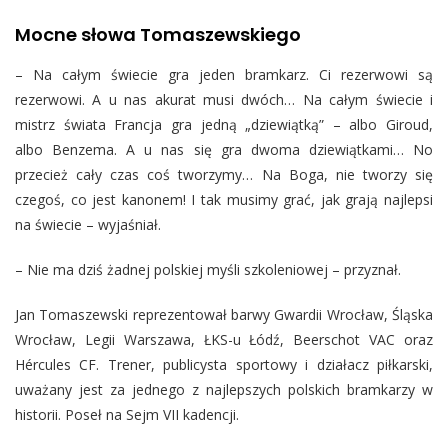
Mocne słowa Tomaszewskiego
– Na całym świecie gra jeden bramkarz. Ci rezerwowi są
rezerwowi. A u nas akurat musi dwóch… Na całym świecie i
mistrz świata Francja gra jedną „dziewiątką” – albo Giroud,
albo Benzema. A u nas się gra dwoma dziewiątkami… No
przecież cały czas coś tworzymy… Na Boga, nie tworzy się
czegoś, co jest kanonem! I tak musimy grać, jak grają najlepsi
na świecie – wyjaśniał.
– Nie ma dziś żadnej polskiej myśli szkoleniowej – przyznał.
Jan Tomaszewski reprezentował barwy Gwardii Wrocław, Śląska
Wrocław, Legii Warszawa, ŁKS-u Łódź, Beerschot VAC oraz
Hércules CF. Trener, publicysta sportowy i działacz piłkarski,
uważany jest za jednego z najlepszych polskich bramkarzy w
historii. Poseł na Sejm VII kadencji.