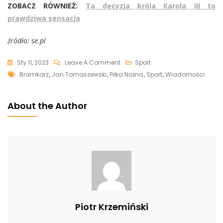
ZOBACZ RÓWNIEŻ:
Ta decyzja króla Karola III to
prawdziwa sensacja
źródło: se.pl
On
Sty 11, 2023
Leave A Comment
Sport
Tags
Mocne
Bramkarz
,
Jan Tomaszewski
,
Piłka Nożna
,
Sport
,
Wiadomości
Słowa
Tomaszewskiego.
About the Author
Takie
Słowa
Wygłosił
Pod
Adresem
Polskiej
Reprezentacji
Piotr Krzemiński