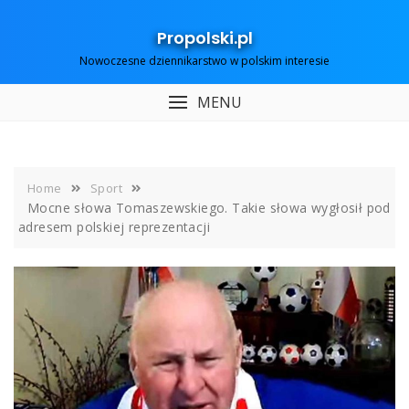
Skip
to
Propolski.pl
content
Nowoczesne dziennikarstwo w polskim interesie
MENU
Home
Sport
Mocne słowa Tomaszewskiego. Takie słowa wygłosił pod
adresem polskiej reprezentacji