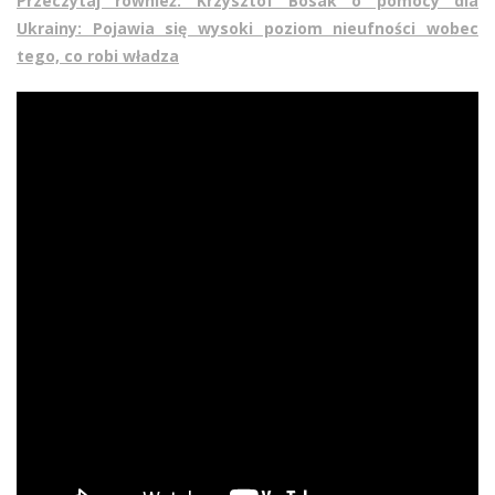
Przeczytaj również: Krzysztof Bosak o pomocy dla
Ukrainy: Pojawia się wysoki poziom nieufności wobec
tego, co robi władza