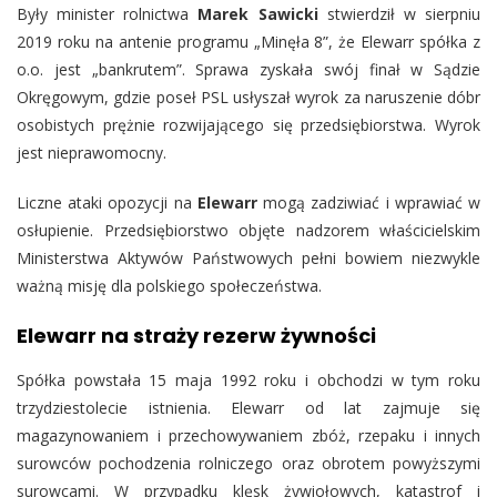
Były minister rolnictwa
Marek Sawicki
stwierdził w sierpniu
2019 roku na antenie programu „Minęła 8”, że Elewarr spółka z
o.o. jest „bankrutem”. Sprawa zyskała swój finał w Sądzie
Okręgowym, gdzie poseł PSL usłyszał wyrok za naruszenie dóbr
osobistych prężnie rozwijającego się przedsiębiorstwa. Wyrok
jest nieprawomocny.
Liczne ataki opozycji na
Elewarr
mogą zadziwiać i wprawiać w
osłupienie. Przedsiębiorstwo objęte nadzorem właścicielskim
Ministerstwa Aktywów Państwowych pełni bowiem niezwykle
ważną misję dla polskiego społeczeństwa.
Elewarr na straży rezerw żywności
Spółka powstała 15 maja 1992 roku i obchodzi w tym roku
trzydziestolecie istnienia. Elewarr od lat zajmuje się
magazynowaniem i przechowywaniem zbóż, rzepaku i innych
surowców pochodzenia rolniczego oraz obrotem powyższymi
surowcami. W przypadku klęsk żywiołowych, katastrof i