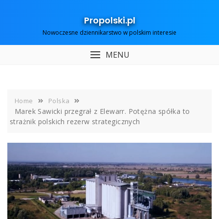
Skip
to
Propolski.pl
content
Nowoczesne dziennikarstwo w polskim interesie
MENU
Home
Polska
Marek Sawicki przegrał z Elewarr. Potężna spółka to
strażnik polskich rezerw strategicznych