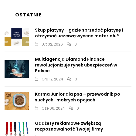
OSTATNIE
Skup platyny – gdzie sprzedać platynę i
otrzymać uczciwą wycenę materiału?
Lut 02, 2026
0
Multiagencja Diamond Finance
rewolucjonizuje rynek ubezpieczeń w
Polsce
Gru 12, 2024
0
Karma Junior dla psa – przewodnik po
suchych i mokrych opcjach
Cze 06, 2024
0
Gadżety reklamowe zwiększą
rozpoznawalność Twojej firmy