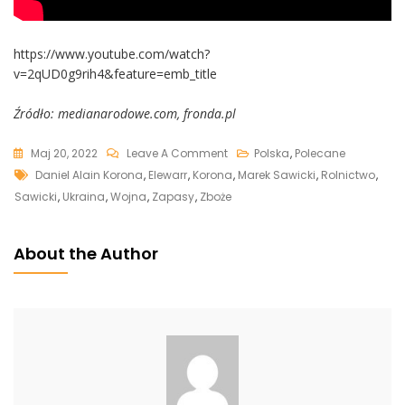
https://www.youtube.com/watch?
v=2qUD0g9rih4&feature=emb_title
Źródło: medianarodowe.com, fronda.pl
On
Maj 20, 2022
Leave A Comment
Polska
,
Polecane
Tags
Marek
Daniel Alain Korona
,
Elewarr
,
Korona
,
Marek Sawicki
,
Rolnictwo
,
Sawicki
Sawicki
,
Ukraina
,
Wojna
,
Zapasy
,
Zboże
Przegrał
Z
About the Author
Elewarr.
Potężna
Spółka
To
Strażnik
Polskich
Rezerw