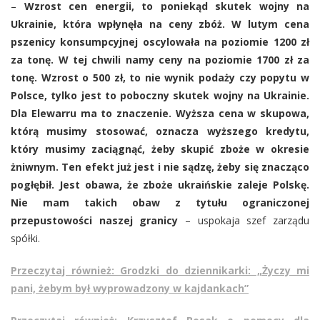
–
Wzrost cen energii, to poniekąd skutek wojny na
Ukrainie, która wpłynęła na ceny zbóż. W lutym cena
pszenicy konsumpcyjnej oscylowała na poziomie 1200 zł
za tonę. W tej chwili namy ceny na poziomie 1700 zł za
tonę. Wzrost o 500 zł, to nie wynik podaży czy popytu w
Polsce, tylko jest to poboczny skutek wojny na Ukrainie.
Dla Elewarru ma to znaczenie. Wyższa cena w skupowa,
którą musimy stosować, oznacza wyższego kredytu,
który musimy zaciągnąć, żeby skupić zboże w okresie
żniwnym. Ten efekt już jest i nie sądzę, żeby się znacząco
pogłębił. Jest obawa, że zboże ukraińskie zaleje Polskę.
Nie mam takich obaw z tytułu ograniczonej
przepustowości naszej granicy
– uspokaja szef zarządu
spółki.
Przeczytaj również: Grodzki do dziennikarki: „Życzy mi
pani, żebym był wyprowadzony w kajdankach”