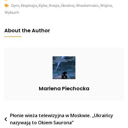
Tags
Kłęby
Dym
,
Eksplozja
,
Kijów
,
Rosja
,
Ukraina
,
Wiadomości
,
Wojna
,
Dymu
Wybuch
Nad
Kijowem.
About the Author
Potężne
Eksplozje
[WIDEO]
Marlena Piechocka
Nawigacja
Płonie wieża telewizyjna w Moskwie. „Ukraińcy
nazywają to Okiem Saurona”
wpisu