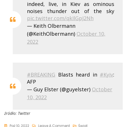
indeed, live, in Kiev as ominous
noises thunder out of the sky
pic.twitter.com/qkIlGpJ2Nh
— Keith Olbermann
(@KeithOlbermann)
October 10,
2022
#BREAKING
Blasts heard in
#Kyiv
:
AFP
— Guy Elster (@guyelster)
October
10, 2022
źródło: Twitter
On
Paź 10, 2022
Leave A Comment
Świat