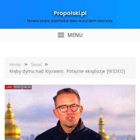
Skip
to
Propolski.pl
content
Nowoczesne dziennikarstwo w polskim interesie
MENU
Home
Świat
Kłęby dymu nad Kijowem. Potężne eksplozje [WIDEO]