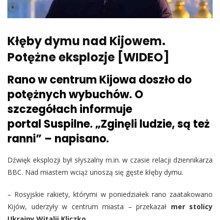
Kłęby dymu nad Kijowem.
Potężne eksplozje [WIDEO]
Rano w centrum Kijowa doszło do
potężnych wybuchów. O
szczegółach informuje
portal Suspilne. „Zginęli ludzie, są też
ranni” – napisano.
Dźwięk eksplozji był słyszalny m.in. w czasie relacji dziennikarza
BBC. Nad miastem wciąż unoszą się gęste kłęby dymu.
– Rosyjskie rakiety, którymi w poniedziałek rano zaatakowano
Kijów, uderzyły w centrum miasta – przekazał
mer stolicy
Ukrainy Witalij Kliczko
.