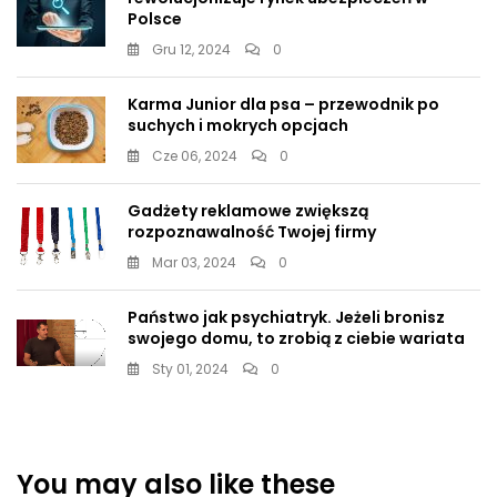
Polsce
Gru 12, 2024
0
Karma Junior dla psa – przewodnik po
suchych i mokrych opcjach
Cze 06, 2024
0
Gadżety reklamowe zwiększą
rozpoznawalność Twojej firmy
Mar 03, 2024
0
Państwo jak psychiatryk. Jeżeli bronisz
swojego domu, to zrobią z ciebie wariata
Sty 01, 2024
0
You may also like these