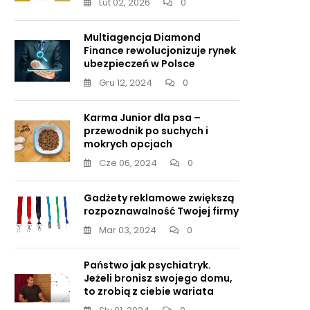
Lut 02, 2026
0
Multiagencja Diamond
Finance rewolucjonizuje rynek
ubezpieczeń w Polsce
Gru 12, 2024
0
Karma Junior dla psa –
przewodnik po suchych i
mokrych opcjach
Cze 06, 2024
0
Gadżety reklamowe zwiększą
rozpoznawalność Twojej firmy
Mar 03, 2024
0
Państwo jak psychiatryk.
Jeżeli bronisz swojego domu,
to zrobią z ciebie wariata