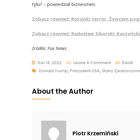
tyłu? – powiedział biznesmen.
Zobacz również: Rosyjski terror. Żywcem pog
Zobacz również: Radosław Sikorski: Kaczyńsk
źródło: Fox News
On
Kwi 14, 2022
Leave A Comment
Świat
Tags
Donald
Donald Trump
,
Prezydent USA
,
Stany Zjednoczon
Trump
O
About the Author
Sytuacji
Na
Ukrainie.
Wspomniał
O
Piotr Krzemiński
Ludobójstwie