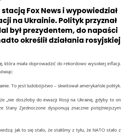
stacją Fox News i wypowiedział
cji na Ukrainie. Polityk przyznał
dal był prezydentem, do napaści
nadto określił działania rosyjskiej
ę, która miała doprowadzić do rekordowo wysokiej inflacji.
mówiąc:
ainie. To jest ludobójstwo – skwitował amerykański polityk.
że „nie doszłoby do inwazji Rosji na Ukrainę, gdyby to on
że Stany Zjednoczone dysponują znacznie potężniejszym
iedzą: Jak to się stało, że staliśmy z tyłu, że NATO stało z