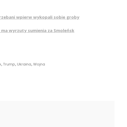
rzebani wpierw wykopali sobie groby
i ma wyrzuty sumienia za Smoleńsk
e
,
Trump
,
Ukraina
,
Wojna