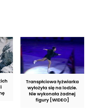
kich
Transpłciowa łyżwiarka
i
wyłożyła się na lodzie.
nę
Nie wykonała żadnej
figury [WIDEO]