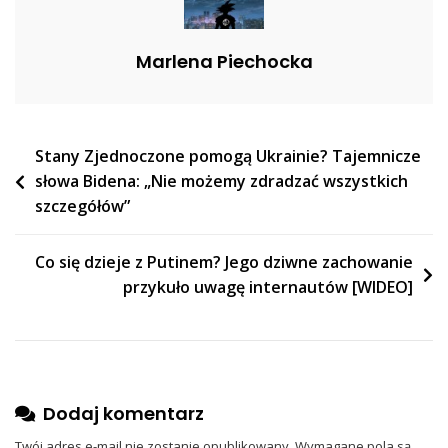
I
NATO”
Marlena Piechocka
Nawigacja
Stany Zjednoczone pomogą Ukrainie? Tajemnicze
słowa Bidena: „Nie możemy zdradzać wszystkich
wpisu
szczegółów”
Co się dzieje z Putinem? Jego dziwne zachowanie
przykuło uwagę internautów [WIDEO]
Dodaj komentarz
Twój adres e-mail nie zostanie opublikowany.
Wymagane pola są