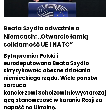
Beata Szydło odważnie o
Niemcach: „Otwarcie łamią
solidarność UE i NATO”
Była premier Polski i
eurodeputowana Beata Szydło
skrytykowała obecne działania
niemieckiego rządu. Wiele państw
zarzuca
kanclerzowi Scholzowi niewystarczaj
ącą stanowczość w karaniu Rosji za
napaść na Ukrainę.