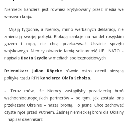
Niemiecki kanclerz jest również krytykowany przez media we
własnym kraju.
– Mijają tygodnie, a Niemcy, mimo werbalnych deklaracji, nie
zmieniają swojej polityki. Blokują sankcje na handel rosyjskim
gazem i ropą, nie chcą przekazywać Ukrainie sprzętu
wojskowego. Niemcy otwarcie łamią solidarność UE i NATO –
napisała
Beata Szydło
w mediach społecznościowych.
Dziennikarz Julian Röpcke
równie ostro ocenił bieżącą
politykę rządu RFN
kanclerza Olafa Scholza
.
– Teraz mówi, że Niemcy zastąpiłyby poradziecką broń
wschodnioeuropejskich partnerów – po tym, jak została ona
przekazana Ukrainie – naszą bronią. To jasne: Chce zachować
czyste ręce przed Putinem. Żadnej niemieckiej broni dla Ukrainy
– napisał dziennikarz.