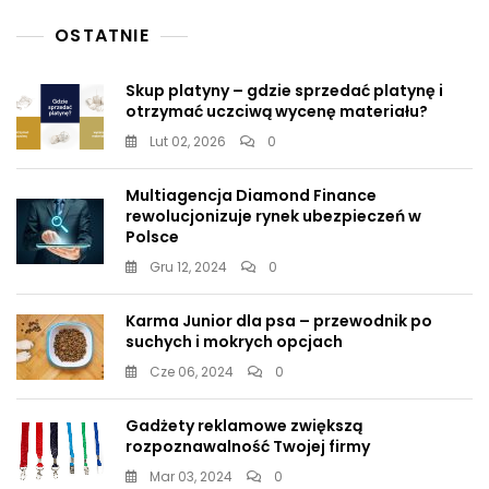
OSTATNIE
Skup platyny – gdzie sprzedać platynę i
otrzymać uczciwą wycenę materiału?
Lut 02, 2026
0
Multiagencja Diamond Finance
rewolucjonizuje rynek ubezpieczeń w
Polsce
Gru 12, 2024
0
Karma Junior dla psa – przewodnik po
suchych i mokrych opcjach
Cze 06, 2024
0
Gadżety reklamowe zwiększą
rozpoznawalność Twojej firmy
Mar 03, 2024
0