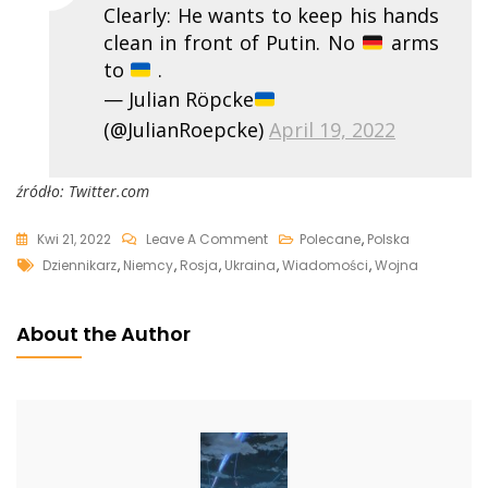
Clearly: He wants to keep his hands
clean in front of Putin. No
arms
to
.
— Julian Röpcke
(@JulianRoepcke)
April 19, 2022
źródło: Twitter.com
On
Kwi 21, 2022
Leave A Comment
Polecane
,
Polska
Tags
Beata
Dziennikarz
,
Niemcy
,
Rosja
,
Ukraina
,
Wiadomości
,
Wojna
Szydło
Odważnie
About the Author
O
Niemcach:
„Otwarcie
Łamią
Solidarność
UE