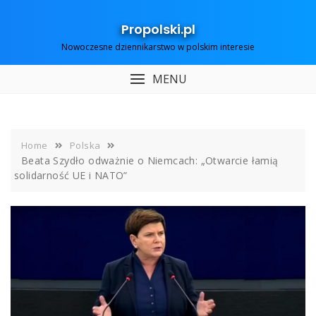
Skip
to
Propolski.pl
content
Nowoczesne dziennikarstwo w polskim interesie
MENU
Home
Polska
Beata Szydło odważnie o Niemcach: „Otwarcie łamią
solidarność UE i NATO”