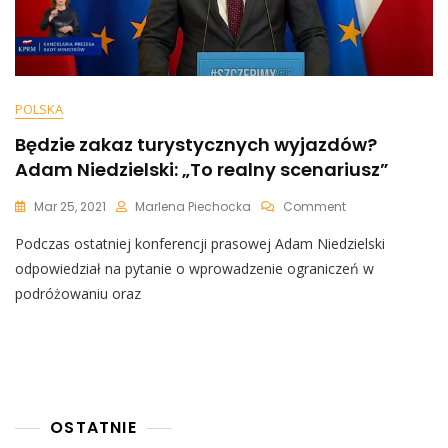
POLSKA
Będzie zakaz turystycznych wyjazdów?
Adam Niedzielski: „To realny scenariusz”
On
Mar 25, 2021
Marlena Piechocka
Comment
Będzie
Podczas ostatniej konferencji prasowej Adam Niedzielski
Zakaz
Turystycznych
odpowiedział na pytanie o wprowadzenie ograniczeń w
Wyjazdów?
podróżowaniu oraz
Adam
Niedzielski:
„To
Realny
Scenariusz”
OSTATNIE