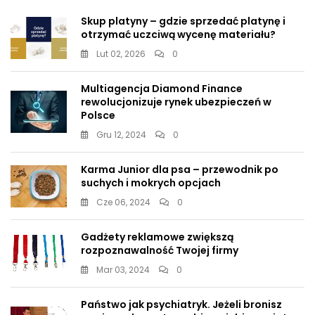
Skup platyny – gdzie sprzedać platynę i
otrzymać uczciwą wycenę materiału?
Lut 02, 2026
0
Multiagencja Diamond Finance
rewolucjonizuje rynek ubezpieczeń w
Polsce
Gru 12, 2024
0
Karma Junior dla psa – przewodnik po
suchych i mokrych opcjach
Cze 06, 2024
0
Gadżety reklamowe zwiększą
rozpoznawalność Twojej firmy
Mar 03, 2024
0
Państwo jak psychiatryk. Jeżeli bronisz