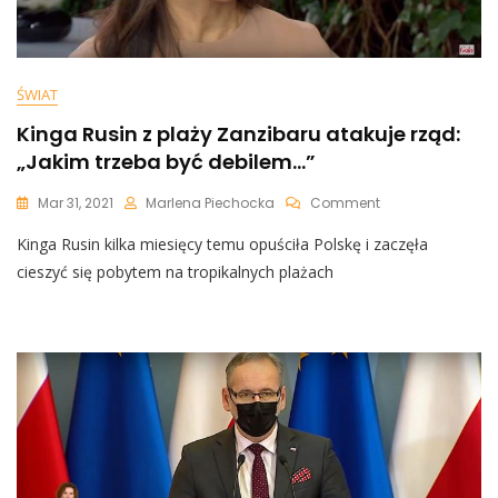
ŚWIAT
Kinga Rusin z plaży Zanzibaru atakuje rząd:
„Jakim trzeba być debilem…”
On
Mar 31, 2021
Marlena Piechocka
Comment
Kinga
Kinga Rusin kilka miesięcy temu opuściła Polskę i zaczęła
Rusin
Z
cieszyć się pobytem na tropikalnych plażach
Plaży
Zanzibaru
Atakuje
Rząd:
„Jakim
Trzeba
Być
Debilem…”