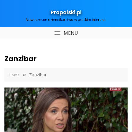
Skip
to
Propolski.pl
content
Nowoczesne dziennikarstwo w polskim interesie
MENU
Zanzibar
Zanzibar
Home