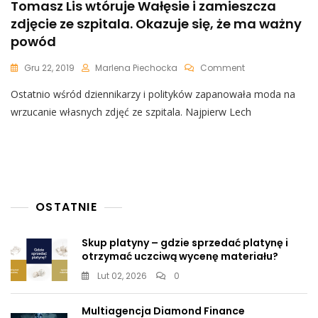
Tomasz Lis wtóruje Wałęsie i zamieszcza
zdjęcie ze szpitala. Okazuje się, że ma ważny
powód
On
Gru 22, 2019
Marlena Piechocka
Comment
Tomasz
Ostatnio wśród dziennikarzy i polityków zapanowała moda na
Lis
Wtóruje
wrzucanie własnych zdjęć ze szpitala. Najpierw Lech
Wałęsie
I
Zamieszcza
Zdjęcie
Ze
Szpitala.
Okazuje
OSTATNIE
Się,
Że
Skup platyny – gdzie sprzedać platynę i
Ma
otrzymać uczciwą wycenę materiału?
Ważny
Powód
Lut 02, 2026
0
Multiagencja Diamond Finance