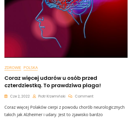
ZDROWIE
POLSKA
Coraz więcej udarów u osób przed
czterdziestką. To prawdziwa plaga!
On
Cze 2, 2022
Piotr Krzemiński
Comment
Coraz
Coraz więcej Polaków cierpi z powodu chorób neurologicznych
Więcej
Udarów
takich jak Alzheimer i udary. Jest to zjawisko bardzo
U
Osób
Przed