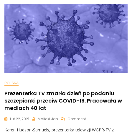
Czterdziestką.
To
Prawdziwa
Plaga!
POLSKA
Prezenterka TV zmarła dzień po podaniu
szczepionki przeciw COVID-19. Pracowała w
mediach 40 lat
On
Lut 22, 2021
Malicki Jan
Comment
Prezenterka
Karen Hudson-Samuels, prezenterka telewizji WGPR-TV z
TV