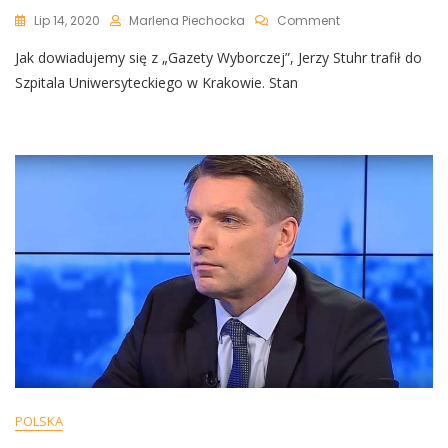
On
Lip 14, 2020
Marlena Piechocka
Comment
Jerzy
Jak dowiadujemy się z „Gazety Wyborczej”, Jerzy Stuhr trafił do
Stuhr
Trafił
Szpitala Uniwersyteckiego w Krakowie. Stan
Do
Szpitala.
Jego
Stan
Jest
Ciężki
POLSKA