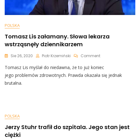
POLSKA
Tomasz Lis załamany. Słowa lekarza
wstrząsnęły dziennikarzem
On
Sie 26, 2020
Piotr Krzemiński
Comment
Tomasz
Tomasz Lis myślał do niedawna, że to już koniec
Lis
Załamany.
jego problemów zdrowotnych. Prawda okazała się jednak
Słowa
brutalna.
Lekarza
Wstrząsnęły
Dziennikarzem
POLSKA
Jerzy Stuhr trafił do szpitala. Jego stan jest
ciężki