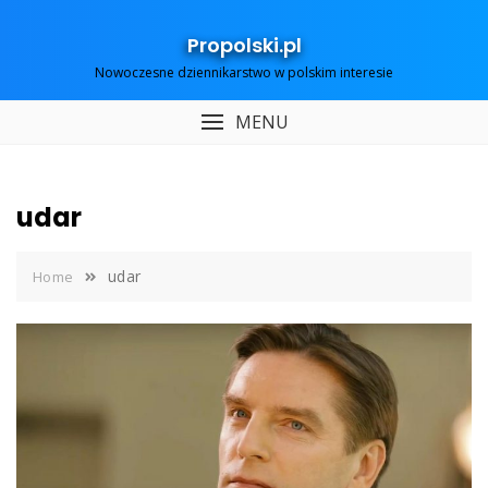
Skip
to
Propolski.pl
content
Nowoczesne dziennikarstwo w polskim interesie
MENU
udar
udar
Home