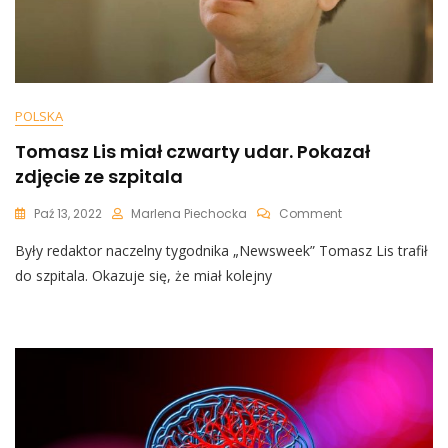
POLSKA
Tomasz Lis miał czwarty udar. Pokazał
zdjęcie ze szpitala
On
Paź 13, 2022
Marlena Piechocka
Comment
Tomasz
Były redaktor naczelny tygodnika „Newsweek” Tomasz Lis trafił
Lis
Miał
do szpitala. Okazuje się, że miał kolejny
Czwarty
Udar.
Pokazał
Zdjęcie
Ze
Szpitala