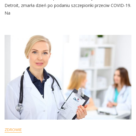
Zmarła
Detroit, zmarła dzień po podaniu szczepionki przeciw COVID-19.
Dzień
Na
Po
Podaniu
Szczepionki
Przeciw
COVID-
19.
Pracowała
W
Mediach
40
Lat
ZDROWIE