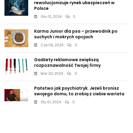
rewolucjonizuje rynek ubezpieczeń w
Polsce
Gru 12, 2024
0
Karma Junior dla psa – przewodnik po
suchych i mokrych opcjach
Cze 06, 2024
0
Gadżety reklamowe zwiększą
rozpoznawalność Twojej firmy
Mar 03, 2024
0
Państwo jak psychiatryk. Jeżeli bronisz
swojego domu, to zrobią z ciebie wariata
Sty 01, 2024
0