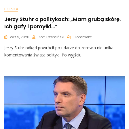
POLSKA
Jerzy Stuhr o politykach: „Mam grubą skórę.
Ich gafy i pomyłki…”
On
Wrz 9, 2020
Piotr Krzemiński
Comment
Jerzy
Jerzy Stuhr odkąd powrócił po udarze do zdrowia nie unika
Stuhr
O
komentowania świata polityki. Po wyjściu
Politykach:
„Mam
Grubą
Skórę.
Ich
Gafy
I
Pomyłki…”