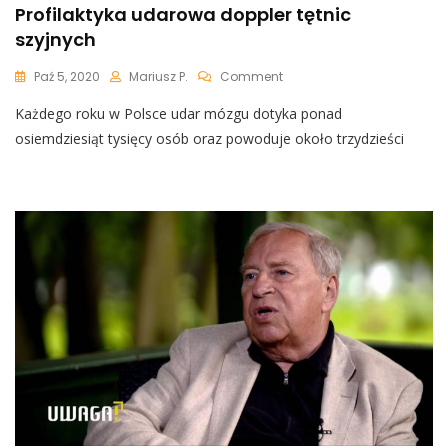
Profilaktyka udarowa doppler tętnic
szyjnych
On
Paź 5, 2020
Mariusz P.
Comment
Profilaktyka
Każdego roku w Polsce udar mózgu dotyka ponad
Udarowa
Doppler
osiemdziesiąt tysięcy osób oraz powoduje około trzydzieści
Tętnic
Szyjnych