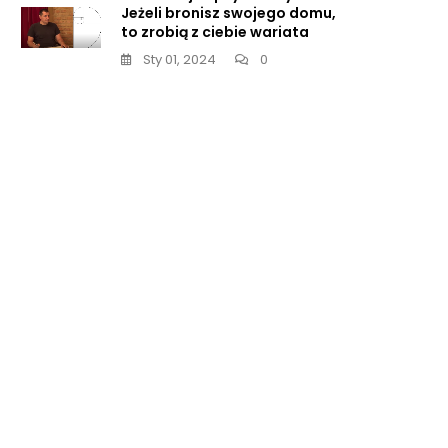
Jeżeli bronisz swojego domu,
to zrobią z ciebie wariata
Sty 01, 2024
0
czuk
ł