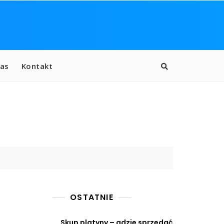
as
Kontakt
OSTATNIE
Skup platyny – gdzie sprzedać