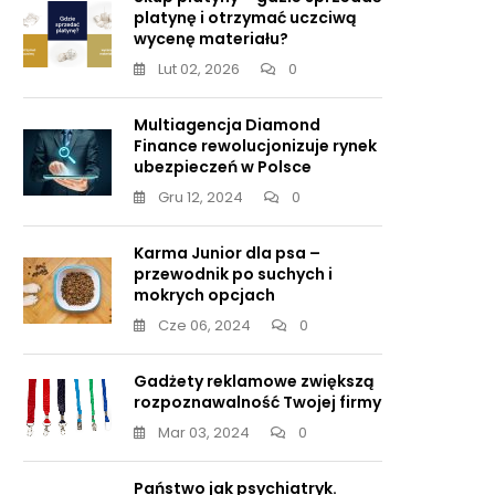
platynę i otrzymać uczciwą
wycenę materiału?
Lut 02, 2026
0
Multiagencja Diamond
Finance rewolucjonizuje rynek
ubezpieczeń w Polsce
Gru 12, 2024
0
Karma Junior dla psa –
przewodnik po suchych i
mokrych opcjach
Cze 06, 2024
0
Gadżety reklamowe zwiększą
rozpoznawalność Twojej firmy
Mar 03, 2024
0
Państwo jak psychiatryk.