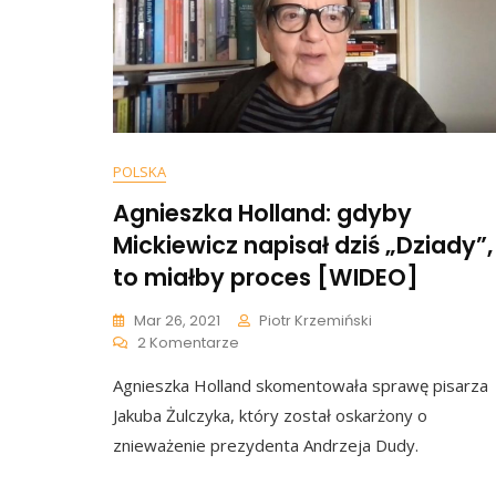
POLSKA
Agnieszka Holland: gdyby
Mickiewicz napisał dziś „Dziady”,
to miałby proces [WIDEO]
Mar 26, 2021
Piotr Krzemiński
Do
2 Komentarze
Agnieszka
Agnieszka Holland skomentowała sprawę pisarza
Holland:
Gdyby
Jakuba Żulczyka, który został oskarżony o
Mickiewicz
znieważenie prezydenta Andrzeja Dudy.
Napisał
Dziś