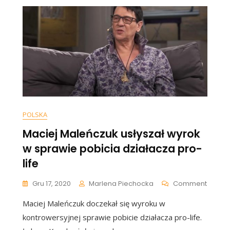
Durczoka.
Wyszło
Dość
Niezręcznie
[WIDEO]
POLSKA
Maciej Maleńczuk usłyszał wyrok
w sprawie pobicia działacza pro-
life
On
Gru 17, 2020
Marlena Piechocka
Comment
Maciej
Maciej Maleńczuk doczekał się wyroku w
Maleń
Usłysza
kontrowersyjnej sprawie pobicie działacza pro-life.
Wyrok