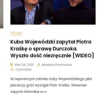
POLSKA
Kuba Wojewódzki zapytał Piotra
Kraśkę o sprawę Durczoka.
Wyszło dość niezręcznie [WIDEO]
Mar 24, 2021
Marlena Piechocka
On
Comment
Kuba
W najnowszym odcinku Kuby Wojewódzkiego jako
Wojewódzki
Zapytał
pierwszy gość wystąpił Piotr Kraśko. Showman
Piotra
zapytał dziennikarza o
Kraśkę
O
Sprawę