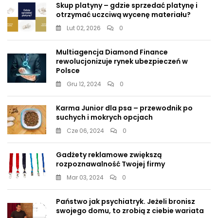
Skup platyny – gdzie sprzedać platynę i
otrzymać uczciwą wycenę materiału?
Lut 02, 2026
0
Multiagencja Diamond Finance
rewolucjonizuje rynek ubezpieczeń w
Polsce
Gru 12, 2024
0
Karma Junior dla psa – przewodnik po
suchych i mokrych opcjach
Cze 06, 2024
0
Gadżety reklamowe zwiększą
rozpoznawalność Twojej firmy
Mar 03, 2024
0
Państwo jak psychiatryk. Jeżeli bronisz
swojego domu, to zrobią z ciebie wariata