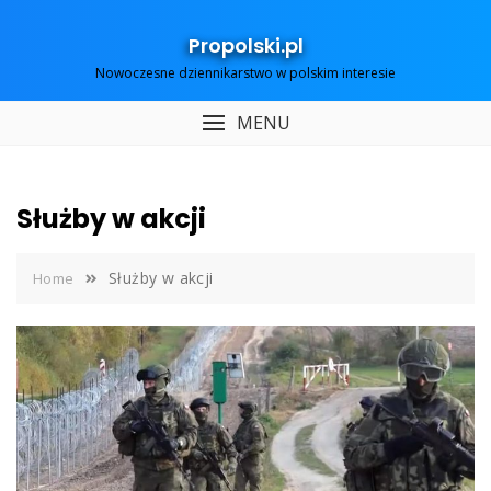
Skip
to
Propolski.pl
content
Nowoczesne dziennikarstwo w polskim interesie
MENU
Służby w akcji
Służby w akcji
Home