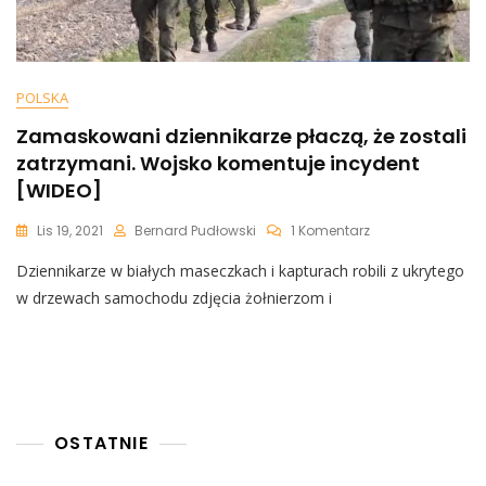
POLSKA
Zamaskowani dziennikarze płaczą, że zostali
zatrzymani. Wojsko komentuje incydent
[WIDEO]
Do
Lis 19, 2021
Bernard Pudłowski
1 Komentarz
Zamaskowani
Dziennikarze w białych maseczkach i kapturach robili z ukrytego
Dziennikarze
Płaczą,
w drzewach samochodu zdjęcia żołnierzom i
Że
Zostali
Zatrzymani.
Wojsko
Komentuje
Incydent
[WIDEO]
OSTATNIE