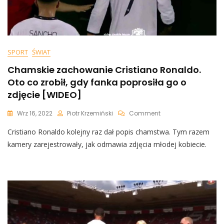
SPORT
ŚWIAT
Chamskie zachowanie Cristiano Ronaldo.
Oto co zrobił, gdy fanka poprosiła go o
zdjęcie [WIDEO]
On
Wrz 16, 2022
Piotr Krzemiński
Comment
Chamskie
Cristiano Ronaldo kolejny raz dał popis chamstwa. Tym razem
Zachowanie
Cristiano
kamery zarejestrowały, jak odmawia zdjęcia młodej kobiecie.
Ronaldo.
Oto
Co
Zrobił,
Gdy
Fanka
Poprosiła
Go