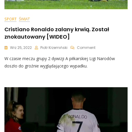
SPORT
ŚWIAT
Cristiano Ronaldo zalany krwią. Został
znokautowany [WIDEO]
On
Wrz 25, 2022
Piotr Krzemiński
Comment
Cristiano
W czasie meczu grupy 2 dywizji A piłkarskiej Ligi Narodów
Ronaldo
Zalany
doszło do groźnie wyglądającego wypadku.
Krwią.
Został
Znokautowany
[WIDEO]