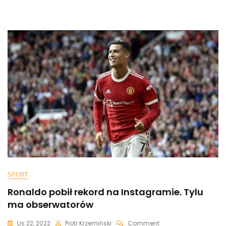
Po
Odpadnięciu
Portugalii
Z
Mundialu.
Wszystko
Się
Nagrało
[WIDEO]
SPORT
Ronaldo pobił rekord na Instagramie. Tylu
ma obserwatorów
On
Lis 22, 2022
Piotr Krzemiński
Comment