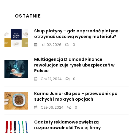
OSTATNIE
Skup platyny – gdzie sprzedać platynę i
otrzymać uczciwą wycenę materiału?
Lut 02, 2026
0
Multiagencja Diamond Finance
rewolucjonizuje rynek ubezpieczeń w
Polsce
Gru 12, 2024
0
Karma Junior dla psa – przewodnik po
suchych i mokrych opcjach
Cze 06, 2024
0
Gadżety reklamowe zwiększą
rozpoznawalność Twojej firmy