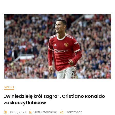
Potraktował
Dziennikarkę
[WIDEO]
SPORT
„W niedzielę król zagra”. Cristiano Ronaldo
zaskoczył kibiców
On
Lip 30, 2022
Piotr Krzemiński
Comment