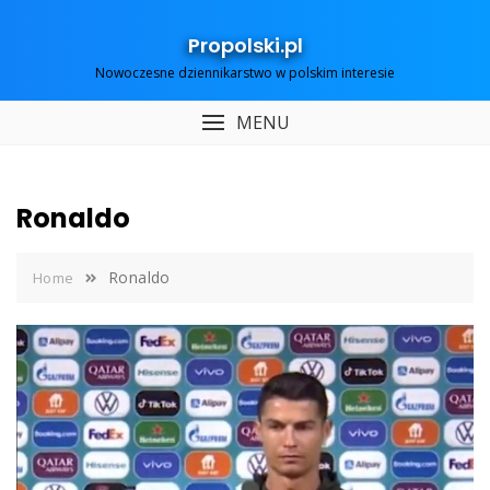
Skip
to
Propolski.pl
content
Nowoczesne dziennikarstwo w polskim interesie
MENU
Ronaldo
Ronaldo
Home