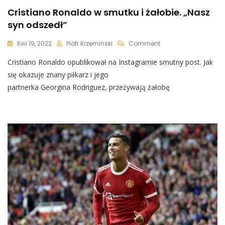
Cristiano Ronaldo w smutku i żałobie. „Nasz
syn odszedł”
On
Kwi 19, 2022
Piotr Krzemiński
Comment
Cristiano
Cristiano Ronaldo opublikował na Instagramie smutny post. Jak
Ronaldo
W
się okazuje znany piłkarz i jego
Smutku
partnerka Georgina Rodriguez, przeżywają żałobę
I
Żałobie.
„Nasz
Syn
Odszedł”