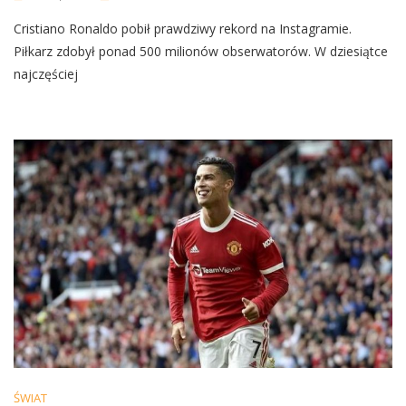
Ronaldo
Cristiano Ronaldo pobił prawdziwy rekord na Instagramie.
Pobił
Rekord
Piłkarz zdobył ponad 500 milionów obserwatorów. W dziesiątce
Na
najczęściej
Instagramie.
Tylu
Ma
Obserwatorów
ŚWIAT