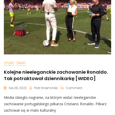
O
Zdjęcie
[WIDEO]
SPORT
ŚWIAT
Kolejne nieeleganckie zachowanie Ronaldo.
Tak potraktował dziennikarkę [WIDEO]
On
Sie 29, 2022
Piotr Krzemiński
Comment
Kolejne
Media obiegło nagranie, na którym widać nieeleganckie
Nieeleganckie
Zachowanie
zachowanie portugalskiego piłkarza Cristiano Ronaldo. Piłkarz
Ronaldo.
zachował się w mało kulturalny
Tak