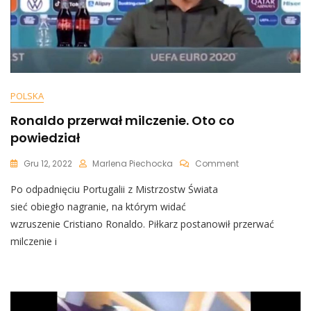
POLSKA
Ronaldo przerwał milczenie. Oto co
powiedział
On
Gru 12, 2022
Marlena Piechocka
Comment
Ronaldo
Po odpadnięciu Portugalii z Mistrzostw Świata
Przerwał
Milczenie.
sieć obiegło nagranie, na którym widać
Oto
wzruszenie Cristiano Ronaldo. Piłkarz postanowił przerwać
Co
milczenie i
Powiedział