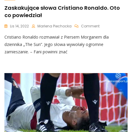
Zaskakujące słowa Cristiano Ronaldo. Oto
co powiedział
On
Lis 14, 2022
Marlena Piechocka
Comment
Zaskakujące
Cristiano Ronaldo rozmawiał z Piersem Morganem dla
Słowa
Cristiano
dziennika „The Sun”. Jego słowa wywołały ogromne
Ronaldo.
zamieszanie. – Fani powinni znać
Oto
Co
Powiedział