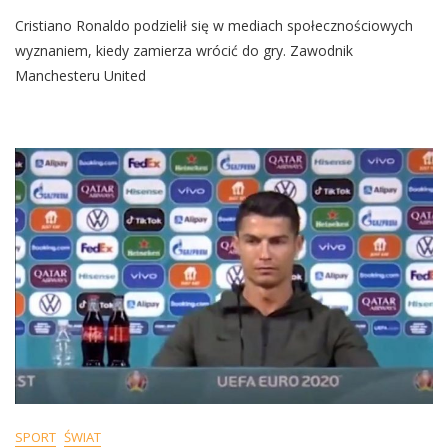
„W
Cristiano Ronaldo podzielił się w mediach społecznościowych
Niedzielę
Król
wyznaniem, kiedy zamierza wrócić do gry. Zawodnik
Zagra”.
Manchesteru United
Cristiano
Ronaldo
Zaskoczył
Kibiców
SPORT
ŚWIAT