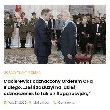
Wyborcze
Z
Opozycją?
Lider
Opozycyjnego
Ugrupowania:
„Powiem
Brutalnie…”
GORĄCY TEMAT
POLSKA
Macierewicz odznaczony Orderem Orła
Białego. „Jeśli zasłużył na jakieś
odznaczenie, to takie z flagą rosyjską”
On
Wrz 23, 2022
Malicki Jan
Comment
Macierewicz