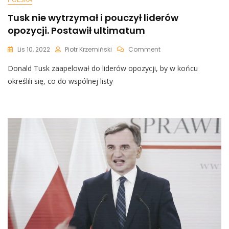
Tusk nie wytrzymał i pouczył liderów
opozycji. Postawił ultimatum
On
Lis 10, 2022
Piotr Krzemiński
Comment
Tusk
Donald Tusk zaapelował do liderów opozycji, by w końcu
Nie
Wytrzymał
określili się, co do wspólnej listy
I
Pouczył
Liderów
Opozycji.
Postawił
Ultimatum