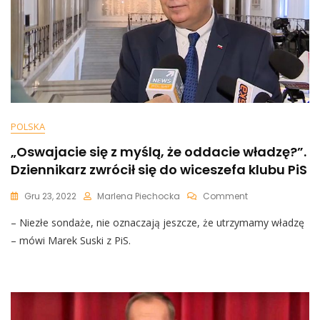
POLSKA
„Oswajacie się z myślą, że oddacie władzę?”.
Dziennikarz zwrócił się do wiceszefa klubu PiS
On
Gru 23, 2022
Marlena Piechocka
Comment
„Oswajacie
– Niezłe sondaże, nie oznaczają jeszcze, że utrzymamy władzę
Się
Z
– mówi Marek Suski z PiS.
Myślą,
Że
Oddacie
Władzę?”.
Dziennikarz
Zwrócił