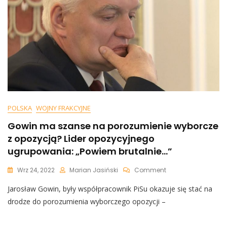
POLSKA
WOJNY FRAKCYJNE
Gowin ma szanse na porozumienie wyborcze
z opozycją? Lider opozycyjnego
ugrupowania: „Powiem brutalnie…”
On
Wrz 24, 2022
Marian Jasiński
Comment
Gowin
Jarosław Gowin, były współpracownik PiSu okazuje się stać na
Ma
Szanse
drodze do porozumienia wyborczego opozycji –
Na
Porozumienie