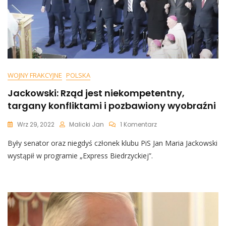
WOJNY FRAKCYJNE
POLSKA
Jackowski: Rząd jest niekompetentny,
targany konfliktami i pozbawiony wyobraźni
Do
Wrz 29, 2022
Malicki Jan
1 Komentarz
Jackowski:
Były senator oraz niegdyś członek klubu PiS Jan Maria Jackowski
Rząd
Jest
wystąpił w programie „Express Biedrzyckiej”.
Niekompetentny,
Targany
Konfliktami
I
Pozbawiony
Wyobraźni