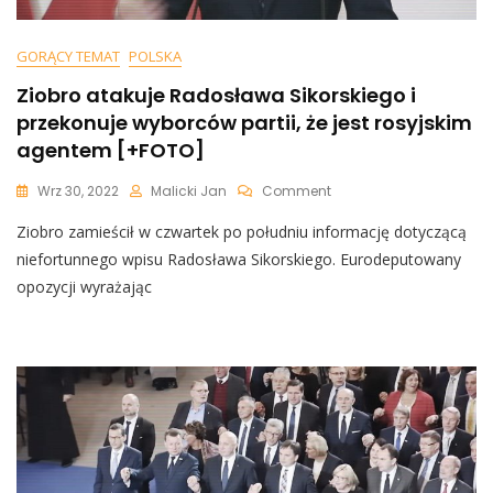
GORĄCY TEMAT
POLSKA
Ziobro atakuje Radosława Sikorskiego i
przekonuje wyborców partii, że jest rosyjskim
agentem [+FOTO]
On
Wrz 30, 2022
Malicki Jan
Comment
Ziobro
Ziobro zamieścił w czwartek po południu informację dotyczącą
Atakuje
Radosława
niefortunnego wpisu Radosława Sikorskiego. Eurodeputowany
Sikorskiego
opozycji wyrażając
I
Przekonuje
Wyborców
Partii,
Że
Jest
Rosyjskim
Agentem
[+FOTO]