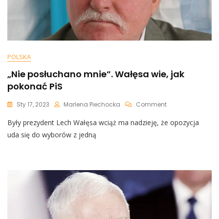
POLSKA
„Nie posłuchano mnie”. Wałęsa wie, jak
pokonać PiS
On
Sty 17, 2023
Marlena Piechocka
Comment
„Nie
Były prezydent Lech Wałęsa wciąż ma nadzieję, że opozycja
Posłuchano
Mnie”.
uda się do wyborów z jedną
Wałęsa
Wie,
Jak
Pokonać
PiS