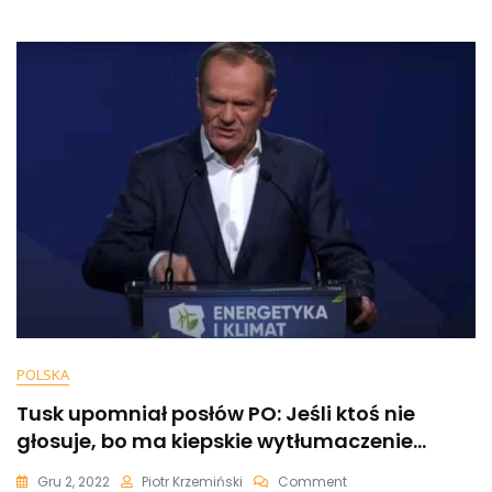
POLSKA
Tusk upomniał posłów PO: Jeśli ktoś nie
głosuje, bo ma kiepskie wytłumaczenie…
On
Gru 2, 2022
Piotr Krzemiński
Comment