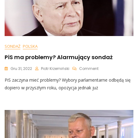
SONDAŻ
POLSKA
PiS ma problemy? Alarmujący sondaż
On
Gru 31, 2022
Piotr Krzemiński
Comment
PiS
PiS zaczyna mieć problemy? Wybory parlamentarne odbędą się
Ma
Problemy?
dopiero w przyszłym roku, opozycja jednak już
Alarmujący
Sondaż