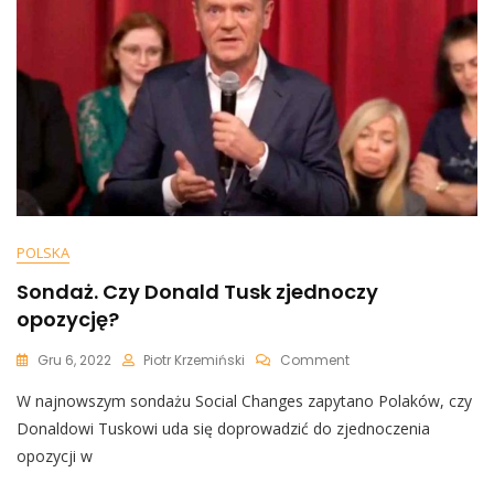
Się
Do
Wiceszefa
Klubu
PiS
POLSKA
Sondaż. Czy Donald Tusk zjednoczy
opozycję?
On
Gru 6, 2022
Piotr Krzemiński
Comment
Sondaż.
W najnowszym sondażu Social Changes zapytano Polaków, czy
Czy
Donald
Donaldowi Tuskowi uda się doprowadzić do zjednoczenia
Tusk
opozycji w
Zjednoczy
Opozycję?