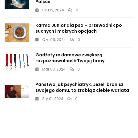
Polsce
Gru 12, 2024
0
Karma Junior dla psa – przewodnik po
suchych i mokrych opcjach
Cze 06, 2024
0
Gadżety reklamowe zwiększą
rozpoznawalność Twojej firmy
Mar 03, 2024
0
Państwo jak psychiatryk. Jeżeli bronisz
swojego domu, to zrobią z ciebie wariata
Sty 01, 2024
0