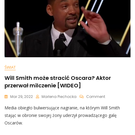
Sieć
[WIDEO]
ŚWIAT
Will Smith może stracić Oscara? Aktor
przerwał milczenie [WIDEO]
On
Mar 29, 2022
Marlena Piechocka
Comment
Will
Media obiegło bulwersujące nagranie, na którym Will Smith
Smith
Może
stając w obronie swojej żony uderzył prowadzącego galę
Stracić
Oscarów.
Oscara?
Aktor