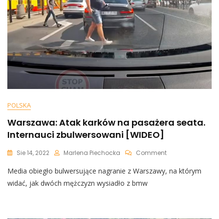
Putinem
[WIDEO]
POLSKA
Warszawa: Atak karków na pasażera seata.
Internauci zbulwersowani [WIDEO]
On
Sie 14, 2022
Marlena Piechocka
Comment
Warszawa:
Media obiegło bulwersujące nagranie z Warszawy, na którym
Atak
Karków
widać, jak dwóch mężczyzn wysiadło z bmw
Na
Pasażera
Seata.
Internauci