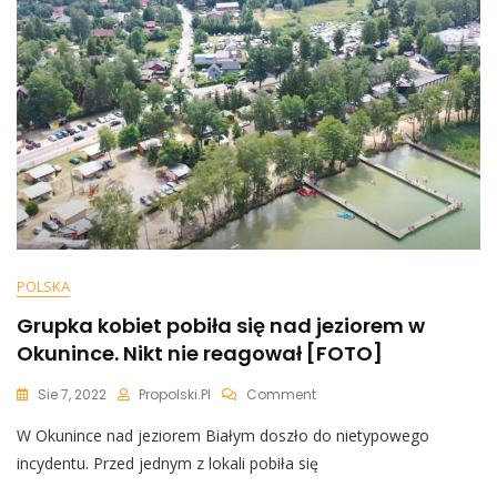
Zbulwersowani
[WIDEO]
POLSKA
Grupka kobiet pobiła się nad jeziorem w
Okunince. Nikt nie reagował [FOTO]
On
Sie 7, 2022
Propolski.pl
Comment
Grupka
W Okunince nad jeziorem Białym doszło do nietypowego
Kobiet
Pobiła
incydentu. Przed jednym z lokali pobiła się
Się