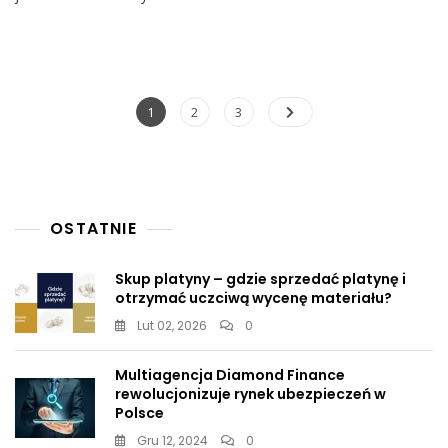
Smith
Spoliczkował
Chrisa
Rocka.
Widzowie
W
Nawigacja
Page
Page
Page
1
2
3
Ciężkim
po
Szoku
[WIDEO]
wpisach
OSTATNIE
Skup platyny – gdzie sprzedać platynę i
otrzymać uczciwą wycenę materiału?
Lut 02, 2026
0
Multiagencja Diamond Finance
rewolucjonizuje rynek ubezpieczeń w
Polsce
Gru 12, 2024
0