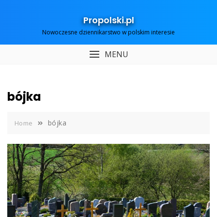
Skip
to
Propolski.pl
content
Nowoczesne dziennikarstwo w polskim interesie
MENU
bójka
bójka
Home