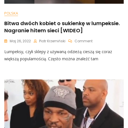
POLSKA
Bitwa dwóch kobiet o sukienkę w lumpeksie.
Nagranie hitem sieci [WIDEO]
On
Maj 26, 2022
Piotr Krzemiński
Comment
Bitwa
Lumpeksy, czyli sklepy z używaną odzieżą cieszą się coraz
Dwóch
Kobiet
większą popularnością. Często można znaleźć tam
O
Sukienkę
W
Lumpeksie.
Nagranie
Hitem
Sieci
[WIDEO]