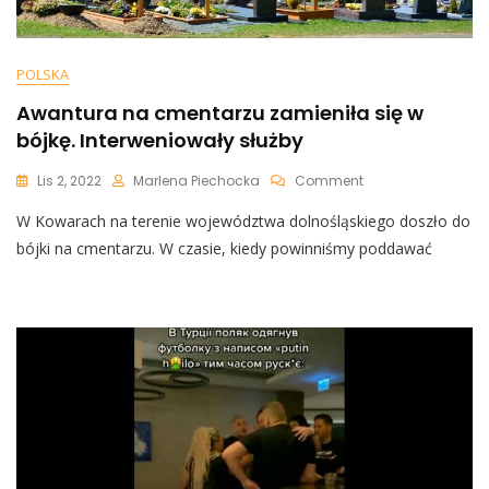
POLSKA
Awantura na cmentarzu zamieniła się w
bójkę. Interweniowały służby
On
Lis 2, 2022
Marlena Piechocka
Comment
Awantura
W Kowarach na terenie województwa dolnośląskiego doszło do
Na
Cmentarzu
bójki na cmentarzu. W czasie, kiedy powinniśmy poddawać
Zamieniła
Się
W
Bójkę.
Interweniowały
Służby