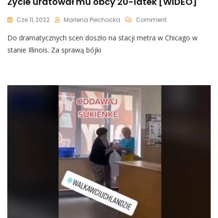
Życie uratował mu obcy 20-latek [WIDEO]
On
Cze 11, 2022
Marlena Piechocka
Comment
Leżał
Do dramatycznych scen doszło na stacji metra w Chicago w
Pobity
I
stanie Illinois. Za sprawą bójki
Nieprzytomny
Na
Szynach.
Życie
Uratował
Mu
Obcy
20-
Latek
[WIDEO]