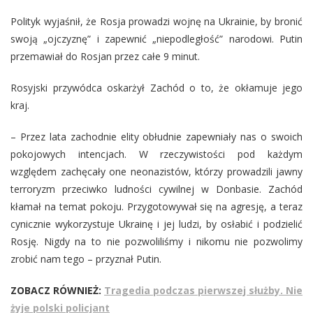
Polityk wyjaśnił, że Rosja prowadzi wojnę na Ukrainie, by bronić
swoją „ojczyznę” i zapewnić „niepodległość” narodowi. Putin
przemawiał do Rosjan przez całe 9 minut.
Rosyjski przywódca oskarżył Zachód o to, że okłamuje jego
kraj.
– Przez lata zachodnie elity obłudnie zapewniały nas o swoich
pokojowych intencjach. W rzeczywistości pod każdym
względem zachęcały one neonazistów, którzy prowadzili jawny
terroryzm przeciwko ludności cywilnej w Donbasie. Zachód
kłamał na temat pokoju. Przygotowywał się na agresję, a teraz
cynicznie wykorzystuje Ukrainę i jej ludzi, by osłabić i podzielić
Rosję. Nigdy na to nie pozwoliliśmy i nikomu nie pozwolimy
zrobić nam tego – przyznał Putin.
ZOBACZ RÓWNIEŻ:
Tragedia podczas pierwszej służby. Nie
żyje polski policjant