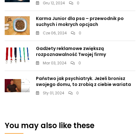
Gru 12, 2024
0
Karma Junior dla psa – przewodnik po
suchych i mokrych opcjach
Cze 06, 2024
0
Gadżety reklamowe zwiększą
rozpoznawalność Twojej firmy
Mar 03, 2024
0
Państwo jak psychiatryk. Jeżeli bronisz
swojego domu, to zrobią z ciebie wariata
Sty 01, 2024
0
You may also like these