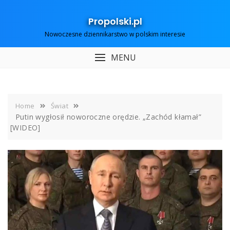
Skip
to
Propolski.pl
content
Nowoczesne dziennikarstwo w polskim interesie
MENU
Home
Świat
Putin wygłosił noworoczne orędzie. „Zachód kłamał”
[WIDEO]