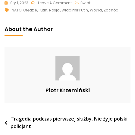
On
Sty 1, 2023
Leave A Comment
Świat
Tags
Putin
NATO
,
Orędzie
,
Putin
,
Rosja
,
Władimir Putin
,
Wojna
,
Zachód
Wygłosił
Noworoczne
About the Author
Orędzie.
„Zachód
Kłamał”
[WIDEO]
Piotr Krzemiński
Nawigacja
Tragedia podczas pierwszej służby. Nie żyje polski
policjant
wpisu