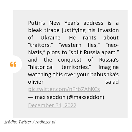
Putin’s New Year’s address is a
bleak tirade justifying his invasion
of Ukraine. He rants about
“traitors,” “western lies,” “neo-
Nazis,” plots to “split Russia apart,”
and the conquest of Russia’s
“historical territories.” Imagine
watching this over your babushka’s
olivier salad
pic.twitter.com/nFrbZAhKCs
— max seddon (@maxseddon)
December 31, 2022
źródło: Twitter / radiozet.pl