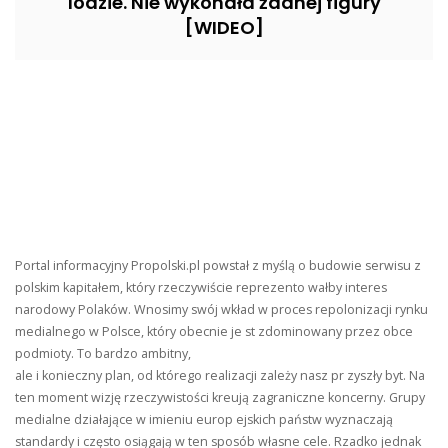
lodzie. Nie wykonała żadnej figury
[WIDEO]
Portal informacyjny Propolski.pl powstał z myślą o budowie serwisu z
polskim kapitałem, który rzeczywiście reprezento wałby interes
narodowy Polaków. Wnosimy swój wkład w proces repolonizacji rynku
medialnego w Polsce, który obecnie je st zdominowany przez obce
podmioty. To bardzo ambitny,
ale i konieczny plan, od którego realizacji zależy nasz pr zyszły byt. Na
ten moment wizję rzeczywistości kreują zagraniczne koncerny. Grupy
medialne działające w imieniu europ ejskich państw wyznaczają
standardy i często osiągają w ten sposób własne cele. Rzadko jednak