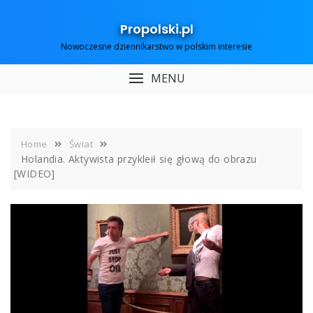
Skip
to
Propolski.pl
content
Nowoczesne dziennikarstwo w polskim interesie
MENU
Home
Świat
Holandia. Aktywista przykleił się głową do obrazu
[WIDEO]