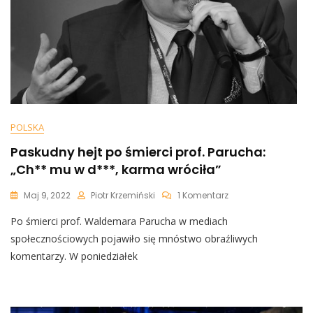
POLSKA
Paskudny hejt po śmierci prof. Parucha:
„Ch** mu w d***, karma wróciła”
Do
Maj 9, 2022
Piotr Krzemiński
1 Komentarz
Paskudny
Po śmierci prof. Waldemara Parucha w mediach
Hejt
Po
społecznościowych pojawiło się mnóstwo obraźliwych
Śmierci
komentarzy. W poniedziałek
Prof.
Parucha:
„Ch**
Mu