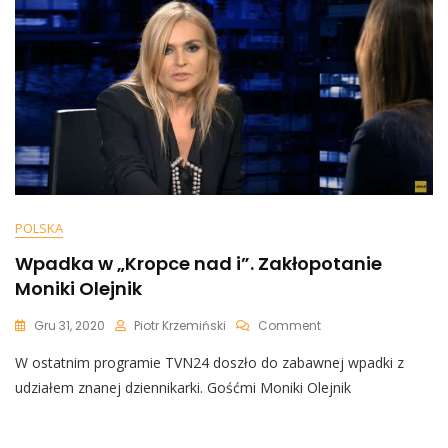
W
D***,
Karma
Wróciła”
POLSKA
Wpadka w „Kropce nad i”. Zakłopotanie
Moniki Olejnik
On
Gru 31, 2020
Piotr Krzemiński
Comment
Wpadka
W ostatnim programie TVN24 doszło do zabawnej wpadki z
W
„Kropce
udziałem znanej dziennikarki. Gośćmi Moniki Olejnik
Nad
I”.
Zakłopotanie