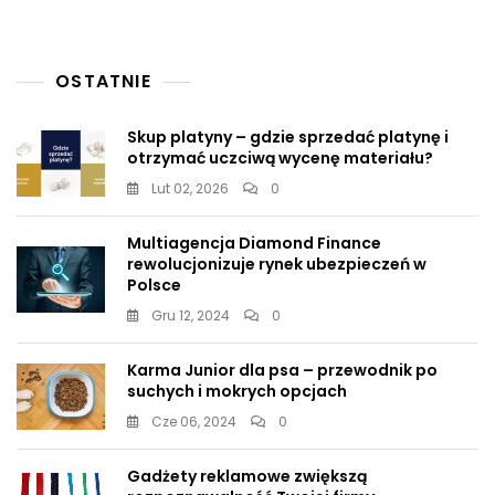
Moniki
Olejnik
OSTATNIE
Skup platyny – gdzie sprzedać platynę i
otrzymać uczciwą wycenę materiału?
Lut 02, 2026
0
Multiagencja Diamond Finance
rewolucjonizuje rynek ubezpieczeń w
Polsce
Gru 12, 2024
0
Karma Junior dla psa – przewodnik po
suchych i mokrych opcjach
Cze 06, 2024
0
Gadżety reklamowe zwiększą