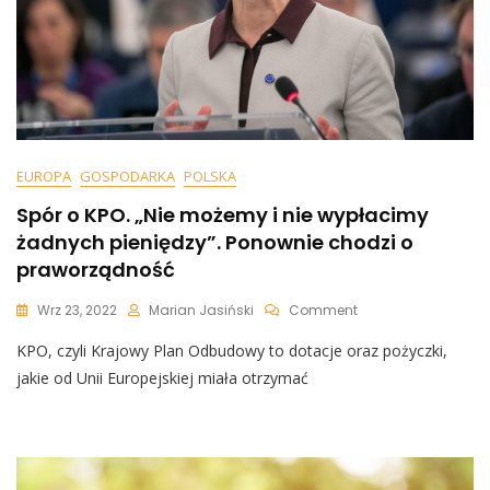
EUROPA
GOSPODARKA
POLSKA
Spór o KPO. „Nie możemy i nie wypłacimy
żadnych pieniędzy”. Ponownie chodzi o
praworządność
On
Wrz 23, 2022
Marian Jasiński
Comment
Spór
KPO, czyli Krajowy Plan Odbudowy to dotacje oraz pożyczki,
O
KPO.
jakie od Unii Europejskiej miała otrzymać
„Nie
Możemy
I
Nie
Wypłacimy