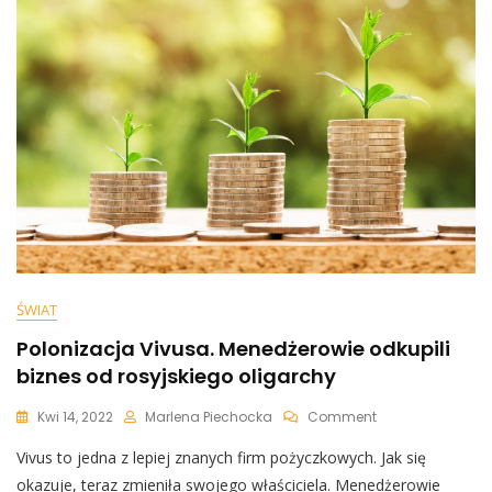
Żadnych
Pieniędzy”.
Ponownie
Chodzi
O
Praworządność
ŚWIAT
Polonizacja Vivusa. Menedżerowie odkupili
biznes od rosyjskiego oligarchy
On
Kwi 14, 2022
Marlena Piechocka
Comment
Polonizacja
Vivus to jedna z lepiej znanych firm pożyczkowych. Jak się
Vivusa.
Menedżerowie
okazuje, teraz zmieniła swojego właściciela. Menedżerowie