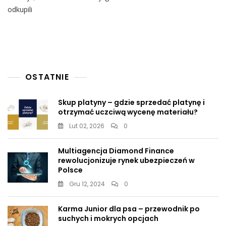
Odkupili
odkupili
Biznes
Od
Rosyjskiego
Oligarchy
OSTATNIE
Skup platyny – gdzie sprzedać platynę i
otrzymać uczciwą wycenę materiału?
Lut 02, 2026
0
Multiagencja Diamond Finance
rewolucjonizuje rynek ubezpieczeń w
Polsce
Gru 12, 2024
0
Karma Junior dla psa – przewodnik po
suchych i mokrych opcjach