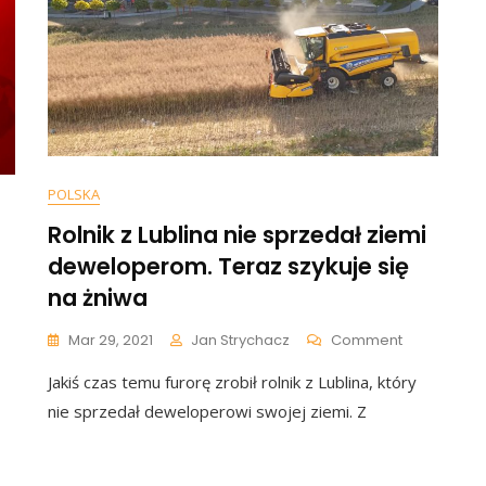
POLSKA
Rolnik z Lublina nie sprzedał ziemi
deweloperom. Teraz szykuje się
na żniwa
On
Mar 29, 2021
Jan Strychacz
Comment
Rolnik
Jakiś czas temu furorę zrobił rolnik z Lublina, który
Z
zne
Lublina
nie sprzedał deweloperowi swojej ziemi. Z
Nie
Sprzedał
Ziemi