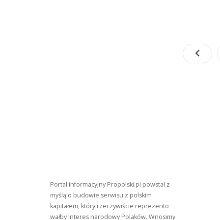
Z
Przeds
Takiej
Taktyki
Jeszcz
Nie
Było
Portal informacyjny Propolski.pl powstał z
myślą o budowie serwisu z polskim
kapitałem, który rzeczywiście reprezento
wałby interes narodowy Polaków. Wnosimy