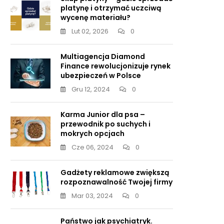
platynę i otrzymać uczciwą
wycenę materiału?
Lut 02, 2026
0
Multiagencja Diamond
Finance rewolucjonizuje rynek
ubezpieczeń w Polsce
Gru 12, 2024
0
Karma Junior dla psa –
przewodnik po suchych i
mokrych opcjach
Cze 06, 2024
0
Gadżety reklamowe zwiększą
rozpoznawalność Twojej firmy
Mar 03, 2024
0
Państwo jak psychiatryk.