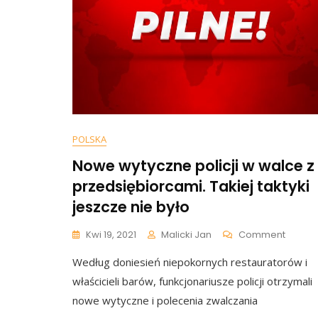
POLSKA
Nowe wytyczne policji w walce z
przedsiębiorcami. Takiej taktyki
jeszcze nie było
On
Kwi 19, 2021
Malicki Jan
Comment
Nowe
Według doniesień niepokornych restauratorów i
Wytyc
Policji
właścicieli barów, funkcjonariusze policji otrzymali
W
nowe wytyczne i polecenia zwalczania
Walce