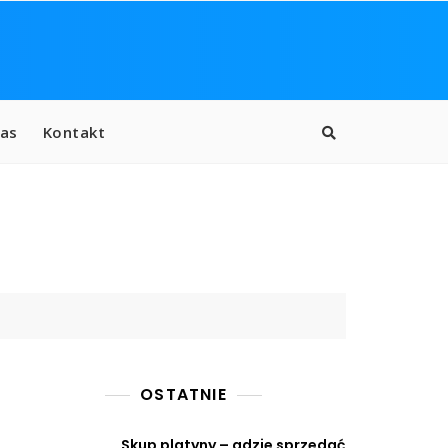
as
Kontakt
OSTATNIE
Skup platyny – gdzie sprzedać