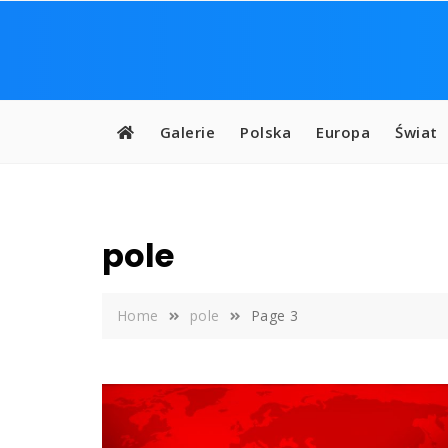
Skip
to
content
Galerie
Polska
Europa
Świat
pole
Home
pole
Page 3